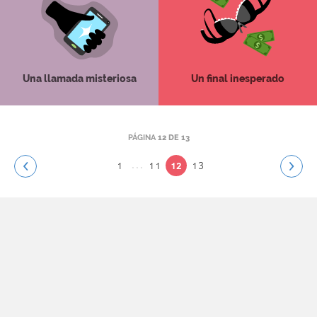
Una llamada misteriosa
Un final inesperado
PÁGINA
12 DE 13
...
1
11
13
12