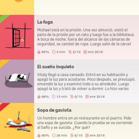
La fuga
Michael está en la prisión. Una vez almorzó, visitó el
patio de la prisión por un rato y luego fue a la biblioteca.
A boca de noche, fuera del alcance de las cámaras de
seguridad, se cambió de ropa. Luego salió de la cárcel
sin problemas. ¿Cómo lo hizo?
50%
3 min
2/10
ene 2018
El sueño inquieto
Vitaly llegó a casa cansado. Entró en su habitación y
apagó la luz para acostarse. Poco después, se preocupó,
encendió la luz y examinó todo a su alrededor. Luego
apagó la luz y trató de volver a dormir. Lo hizo varias
veces antes de mirar debajo de su cama y encontrar un
66%
13 min
5/10
ene 2018
cadáver.
Sopa de gaviota
Un hombre entra en un restaurante en el puerto. Pide
una sopa de gaviota. Cuando la prueba se va corriendo
al baño y se suicida. ¿Por qué?
80%
26 min
8/10
ene 2018