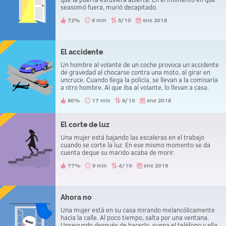
seasomó fuera, murió decapitado.
72%
9 min
5/10
ene 2018
El accidente
Un hombre al volante de un coche provoca un accidente
de gravedad al chocarse contra una moto, al girar en
uncruce. Cuando llega la policía, se llevan a la comisaría
a otro hombre. Al que iba al volante, lo llevan a casa.
80%
17 min
6/10
ene 2018
El corte de luz
Una mujer está bajando las escaleras en el trabajo
cuando se corte la luz. En ese mismo momento se da
cuenta deque su marido acaba de morir.
77%
9 min
4/10
ene 2018
Ahora no
Una mujer está en su casa mirando melancólicamente
hacia la calle. Al poco tiempo, salta por una ventana.
Unsegundo después de hacerlo, suena el teléfono y ella