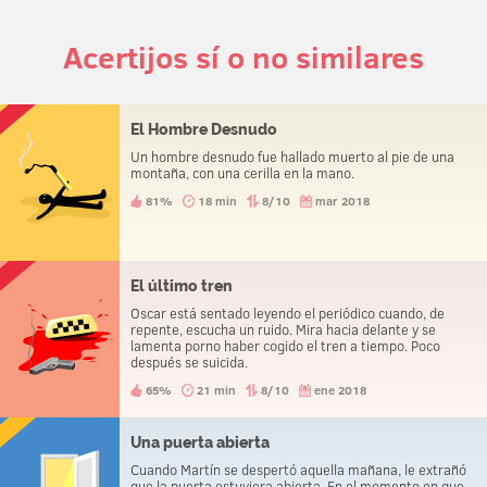
Acertijos sí o no similares
El Hombre Desnudo
Un hombre desnudo fue hallado muerto al pie de una
montaña, con una cerilla en la mano.
81%
18 min
8/10
mar 2018
El último tren
Oscar está sentado leyendo el periódico cuando, de
repente, escucha un ruido. Mira hacia delante y se
lamenta porno haber cogido el tren a tiempo. Poco
después se suicida.
65%
21 min
8/10
ene 2018
Una puerta abierta
Cuando Martín se despertó aquella mañana, le extrañó
que la puerta estuviera abierta. En el momento en que