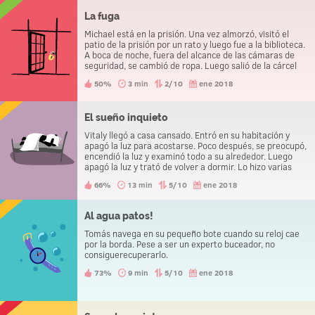
La fuga
Michael está en la prisión. Una vez almorzó, visitó el
patio de la prisión por un rato y luego fue a la biblioteca.
A boca de noche, fuera del alcance de las cámaras de
seguridad, se cambió de ropa. Luego salió de la cárcel
sin problemas. ¿Cómo lo hizo?
50%
3 min
2/10
ene 2018
El sueño inquieto
Vitaly llegó a casa cansado. Entró en su habitación y
apagó la luz para acostarse. Poco después, se preocupó,
encendió la luz y examinó todo a su alrededor. Luego
apagó la luz y trató de volver a dormir. Lo hizo varias
veces antes de mirar debajo de su cama y encontrar un
66%
13 min
5/10
ene 2018
cadáver.
Al agua patos!
Tomás navega en su pequeño bote cuando su reloj cae
por la borda. Pese a ser un experto buceador, no
consiguerecuperarlo.
73%
9 min
5/10
ene 2018