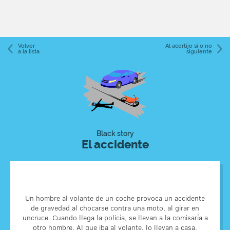
Volver
Al acertijo sí o no
a la lista
siguiente
Black story
El accidente
El hombre se estaba sacando el carnet de conducir y su
Un hombre al volante de un coche provoca un accidente
profesor de autoescuela le indicó de forma errónea que
de gravedad al chocarse contra una moto, al girar en
tomarauna calle en dirección prohibida. La policía encontró
uncruce. Cuando llega la policía, se llevan a la comisaría a
responsable al profesor de autoescuela e intentó ayudar al
otro hombre. Al que iba al volante, lo llevan a casa.