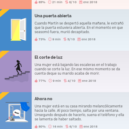
65%
21 min
8/10
ene 2018
Una puerta abierta
Cuando Martín se despertó aquella mañana, le extrañó
que la puerta estuviera abierta. En el momento en que
seasomó fuera, murió decapitado.
73%
9 min
5/10
ene 2018
El corte de luz
Una mujer está bajando las escaleras en el trabajo
cuando se corte la luz. En ese mismo momento se da
cuenta deque su marido acaba de morir.
77%
9 min
4/10
ene 2018
Ahora no
Una mujer está en su casa mirando melancólicamente
hacia la calle. Al poco tiempo, salta por una ventana.
Unsegundo después de hacerlo, suena el teléfono y ella
se lamenta de haber saltado.
80%
16 min
6/10
ene 2018