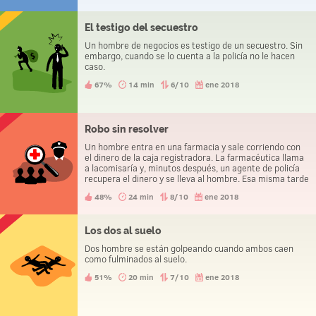
El testigo del secuestro
Un hombre de negocios es testigo de un secuestro. Sin
embargo, cuando se lo cuenta a la policía no le hacen
caso.
67%
14 min
6/10
ene 2018
Robo sin resolver
Un hombre entra en una farmacia y sale corriendo con
el dinero de la caja registradora. La farmacéutica llama
a lacomisaría y, minutos después, un agente de policía
recupera el dinero y se lleva al hombre. Esa misma tarde
los tresvan a la comisaría a poner una denuncia por
48%
24 min
8/10
ene 2018
robo.
Los dos al suelo
Dos hombre se están golpeando cuando ambos caen
como fulminados al suelo.
51%
20 min
7/10
ene 2018