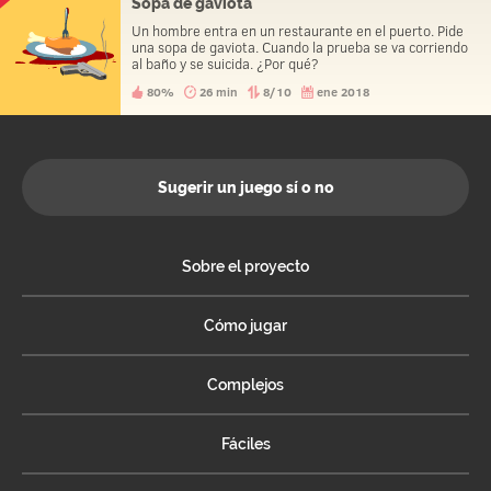
Sopa de gaviota
Un hombre entra en un restaurante en el puerto. Pide
una sopa de gaviota. Cuando la prueba se va corriendo
al baño y se suicida. ¿Por qué?
80%
26 min
8/10
ene 2018
Sugerir un juego sí o no
Sobre el proyecto
Cómo jugar
Complejos
Fáciles