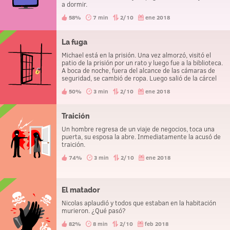
a dormir.
58%
7 min
2/10
ene 2018
La fuga
Michael está en la prisión. Una vez almorzó, visitó el
patio de la prisión por un rato y luego fue a la biblioteca.
A boca de noche, fuera del alcance de las cámaras de
seguridad, se cambió de ropa. Luego salió de la cárcel
sin problemas. ¿Cómo lo hizo?
50%
3 min
2/10
ene 2018
Traición
Un hombre regresa de un viaje de negocios, toca una
puerta, su esposa la abre. Inmediatamente la acusó de
traición.
74%
3 min
2/10
ene 2018
El matador
Nicolas aplaudió y todos que estaban en la habitación
murieron. ¿Qué pasó?
82%
8 min
2/10
feb 2018