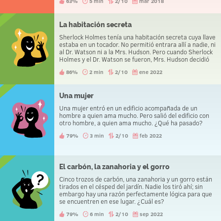
63%
5 min
2/10
mar 2018
La habitación secreta
Sherlock Holmes tenía una habitación secreta cuya llave
estaba en un tocador. No permitió entrara allí a nadie, ni
al Dr. Watson ni a la Mrs. Hudson. Pero cuando Sherlock
Holmes y el Dr. Watson se fueron, Mrs. Hudson decidió
ver qué había en la habitación, tomó la llave, abrió la
86%
2 min
2/10
ene 2022
habitación y entró. Caminó por la habitación, se acercó a
la mesa, abrió el libro que estaba sobre ella. De repente,
hubo pisados por debajo y escuchó la voz de Holmes:
“Olvidé algo”. Mrs. Hudson rápidamente cerró el libro, lo
Una mujer
colocó en su lugar, se acercó a la puerta, apagó la luz,
Una mujer entró en un edificio acompañada de un
salió, cerró la puerta y logró colocar la llave en su lugar.
hombre a quien ama mucho. Pero salió del edificio con
Holmes tomó la llave, abrió la puerta, miró en la
otro hombre, a quien ama mucho. ¿Qué ha pasado?
habitación e inmediatamente preguntó: “Mrs. Hudson,
¿por qué entró en mi habitación?” ¿Cómo supo Holmes
79%
3 min
2/10
feb 2022
que Mrs. Hudson entró en su habitación?
El carbón, la zanahoria y el gorro
Cinco trozos de carbón, una zanahoria y un gorro están
tirados en el césped del jardín. Nadie los tiró ahí; sin
embargo hay una razón perfectamente lógica para que
se encuentren en ese lugar. ¿Cuál es?
79%
6 min
2/10
sep 2022