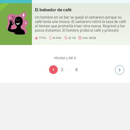
El bebedor de café
Un hombre en un bar se quejó al camarero porque su
café tenía una mosca. El camarero retiró la taza de café
al tiempo que prometía traer otra nueva. Regresó a los
pocos instantes. El hombre probó el café y protestó
diciendo que era la taza original a la que simplemente le
77%
6 min
2/10
nov 2023
habían quitado la mosca. Tenía razón, pero ¿cómo los
supo?
PÁGINA
1 DE 6
...
2
6
1