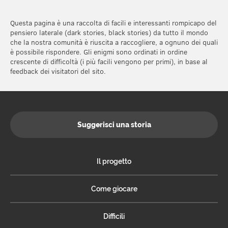
Questa pagina è una raccolta di facili e interessanti rompicapo del
pensiero laterale (dark stories, black stories) da tutto il mondo
che la nostra comunità è riuscita a raccogliere, a ognuno dei quali
è possibile rispondere. Gli enigmi sono ordinati in ordine
crescente di difficoltà (i più facili vengono per primi), in base al
feedback dei visitatori del sito.
Suggerisci una storia
Il progetto
Come giocare
Difficili