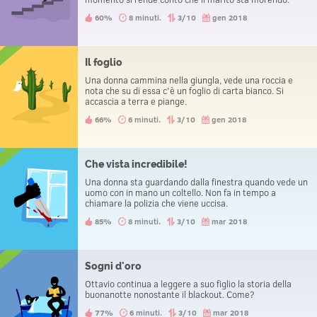
60%
8 minuti.
3/10
gen 2018
Il foglio
Una donna cammina nella giungla, vede una roccia e
nota che su di essa c'è un foglio di carta bianco. Si
accascia a terra e piange.
66%
6 minuti.
3/10
gen 2018
Che vista incredibile!
Una donna sta guardando dalla finestra quando vede un
uomo con in mano un coltello. Non fa in tempo a
chiamare la polizia che viene uccisa.
85%
8 minuti.
3/10
mar 2018
Sogni d'oro
Ottavio continua a leggere a suo figlio la storia della
buonanotte nonostante il blackout. Come?
77%
6 minuti.
3/10
mar 2018