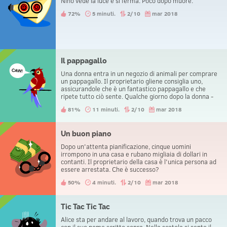
Nino vede la luce e si ferma. Poco dopo muore.
72%
5 minuti.
2/10
mar 2018
Il pappagallo
Una donna entra in un negozio di animali per comprare
un pappagallo. Il proprietario gliene consiglia uno,
assicurandole che è un fantastico pappagallo e che
ripete tutto ciò sente. Qualche giorno dopo la donna -
sentendosi ingannata - torna nel negozio per riavere i
81%
11 minuti.
2/10
mar 2018
suoi soldi. Nonostante ciò, torna a casa con il pappagallo
e non con i suoi soldi.
Un buon piano
Dopo un'attenta pianificazione, cinque uomini
irrompono in una casa e rubano migliaia di dollari in
contanti. Il proprietario della casa è l'unica persona ad
essere arrestata. Che è successo?
50%
4 minuti.
2/10
mar 2018
Tic Tac Tic Tac
Alice sta per andare al lavoro, quando trova un pacco