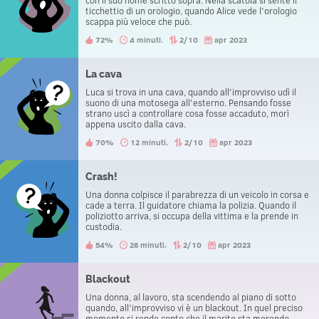
con il suo nome scritto sopra. Nella scatola si sente il
ticchettio di un orologio, quando Alice vede l'orologio
scappa più veloce che può.
72%
4 minuti.
2/10
apr 2023
La cava
Luca si trova in una cava, quando all'improvviso udì il
suono di una motosega all'esterno. Pensando fosse
strano uscì a controllare cosa fosse accaduto, morì
appena uscito dalla cava.
70%
12 minuti.
2/10
apr 2023
Crash!
Una donna colpisce il parabrezza di un veicolo in corsa e
cade a terra. Il guidatore chiama la polizia. Quando il
poliziotto arriva, si occupa della vittima e la prende in
custodia.
54%
26 minuti.
2/10
apr 2023
Blackout
Una donna, al lavoro, sta scendendo al piano di sotto
quando, all'improvviso vi è un blackout. In quel preciso
momento si rende conto che il marito sta morendo.