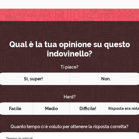
Qual è la tua opinione su questo
indovinello?
Ti piace?
Sì, super!
Non.
Hard?
Facile
Medio
Difficile!
Risposta era not
Quanto tempo ci è voluto per ottenere la risposta corretta?