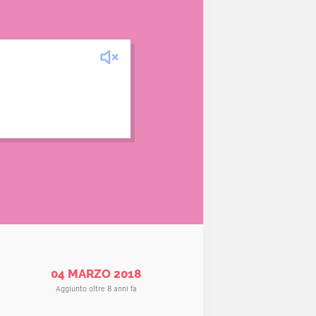
gno estremamente velenoso.
 scarpe e il ragno la morde.
04 MARZO 2018
Aggiunto oltre 8 anni fa