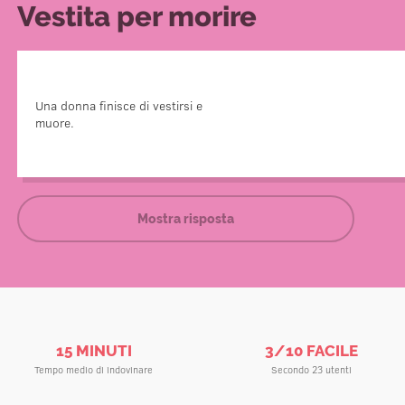
Vestita per morire
Una donna finisce di vestirsi e
In una delle scarpe della donna si nasconde un ra
muore.
Quando la donna finisce di vestirsi, mette le
Mostra risposta
15 MINUTI
3/10 FACILE
Tempo medio di indovinare
Secondo 23 utenti