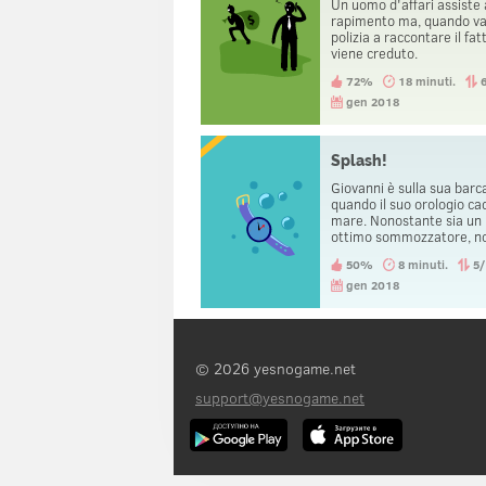
Un uomo d'affari assiste 
rapimento ma, quando va
polizia a raccontare il fat
viene creduto.
72%
18 minuti.
gen 2018
Splash!
Giovanni è sulla sua barc
quando il suo orologio ca
mare. Nonostante sia un
ottimo sommozzatore, no
grado di recuperarlo.
50%
8 minuti.
5
gen 2018
© 2026 yesnogame.net
support@yesnogame.net