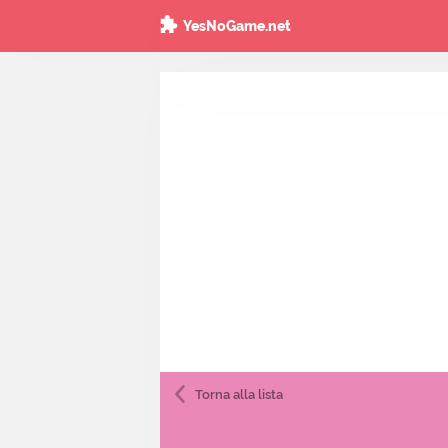
YesNoGame.net
Torna
alla lista