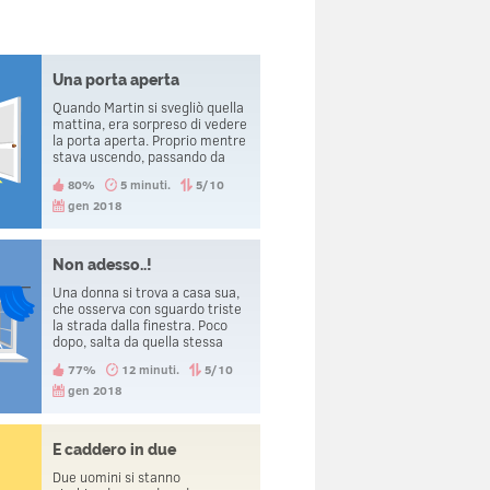
Una porta aperta
Quando Martin si svegliò quella
mattina, era sorpreso di vedere
la porta aperta. Proprio mentre
stava uscendo, passando da
quella stessa porta, venne
80%
5 minuti.
5/10
decapitato. Come è successo?
gen 2018
Non adesso..!
Una donna si trova a casa sua,
che osserva con sguardo triste
la strada dalla finestra. Poco
dopo, salta da quella stessa
finestra. Proprio in quel
77%
12 minuti.
5/10
momento, sente il telefono
squillare e si pente di esser
gen 2018
saltata giù.
E caddero in due
Due uomini si stanno