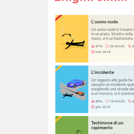
L'uomo nudo
Un uomo nudo è trovato
in un prato. Stretto nella
mano, vi è un bastoncino.
87%
23 minuti.
mar 2018
L'incidente
Un ragazzo alla guida ha
causato un incidente qua
scegliendo una strada sb
a un incrocio, si è scontr
una bicicletta. Quando è
85%
18 minuti.
arrivata la polizia, un'alt
persona è stata arrestat
gen 2018
Colui che guidava la mac
invece, viene portato a c
Testimone di un
rapimento