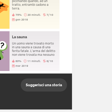
picchiando quando, ad un
tratto, entrambi cadono a
terra.
75%
20 minuti.
7/10
gen 2018
La sauna
Un uomo viene trovato morto
in una sauna a causa di una
ferita fatale. L'arma del delitto
non viene trovata ma nessuno
lascia la sauna con qualcosa
83%
11 minuti.
6/10
che potesse essere stato usato
come arma.
mar 2019
Suggerisci una storia