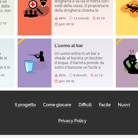
drogheria e va via in fretta con i
a un
soldi della cassa. Il proprietario
 dalla
della drogheria chiama la
to, non
polizia e, poco tempo dopo, un
66%
12 minuti.
8/10
poliziotto recupera i soldi della
6/10
cassa e porta via il ragazzo.
gen 2018
Quella stessa sera, i tre
protagonisti della storia vanno
alla stazione di polizia per
denunciare un furto.
L'uomo al bar
a
Un uomo entra in un bar e
de in
chiede al barista un bicchier
d’acqua. Il barista prende da
n è in
sotto il bancone un fucile a
canne mozze e lo punta verso
/10
82%
8 minuti.
4/10
quest’uomo, minacciando di
sparare. L’uomo lo ringrazia ed
gen 2018
esce dal bar. Perché?
Il progetto
Come giocare
Difficili
Facile
Nuovi
Privacy Policy