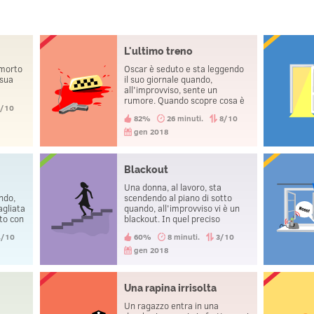
L'ultimo treno
 morto
Oscar è seduto e sta leggendo
 sua
il suo giornale quando,
all'improvviso, sente un
rumore. Quando scopre cosa è
8/10
successo, si pente di non aver
82%
26 minuti.
8/10
preso il treno in tempo. Poco
dopo si suicida.
gen 2018
Blackout
Una donna, al lavoro, sta
ndo,
scendendo al piano di sotto
agliata
quando, all'improvviso vi è un
ato con
blackout. In quel preciso
momento si rende conto che il
4/10
60%
8 minuti.
3/10
ra
marito sta morendo.
a.
gen 2018
china
asa.
Una rapina irrisolta
Un ragazzo entra in una