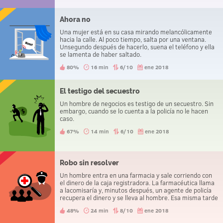
Ahora no
Una mujer está en su casa mirando melancólicamente
hacia la calle. Al poco tiempo, salta por una ventana.
Unsegundo después de hacerlo, suena el teléfono y ella
se lamenta de haber saltado.
80%
16 min
6/10
ene 2018
El testigo del secuestro
Un hombre de negocios es testigo de un secuestro. Sin
embargo, cuando se lo cuenta a la policía no le hacen
caso.
67%
14 min
6/10
ene 2018
Robo sin resolver
Un hombre entra en una farmacia y sale corriendo con
el dinero de la caja registradora. La farmacéutica llama
a lacomisaría y, minutos después, un agente de policía
recupera el dinero y se lleva al hombre. Esa misma tarde
los tresvan a la comisaría a poner una denuncia por
48%
24 min
8/10
ene 2018
robo.