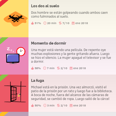
Los dos al suelo
Dos hombre se están golpeando cuando ambos caen
como fulminados al suelo.
51%
20 min
7/10
ene 2018
Momento de dormir
Una mujer está viendo una película. De repente oye
muchas explosiones y la gente gritando afuera. Luego
se hizo el silencio. La mujer apagué el televisor y se fue
a dormir.
58%
7 min
2/10
ene 2018
La fuga
Michael está en la prisión. Una vez almorzó, visitó el
patio de la prisión por un rato y luego fue a la biblioteca.
A boca de noche, fuera del alcance de las cámaras de
seguridad, se cambió de ropa. Luego salió de la cárcel
sin problemas. ¿Cómo lo hizo?
50%
3 min
2/10
ene 2018