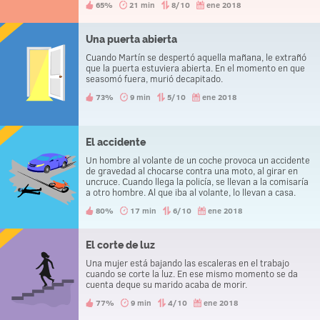
65%
21 min
8/10
ene 2018
Una puerta abierta
Cuando Martín se despertó aquella mañana, le extrañó
que la puerta estuviera abierta. En el momento en que
seasomó fuera, murió decapitado.
73%
9 min
5/10
ene 2018
El accidente
Un hombre al volante de un coche provoca un accidente
de gravedad al chocarse contra una moto, al girar en
uncruce. Cuando llega la policía, se llevan a la comisaría
a otro hombre. Al que iba al volante, lo llevan a casa.
80%
17 min
6/10
ene 2018
El corte de luz
Una mujer está bajando las escaleras en el trabajo
cuando se corte la luz. En ese mismo momento se da
cuenta deque su marido acaba de morir.
77%
9 min
4/10
ene 2018