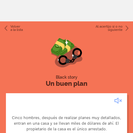
Volver
Al acertijo sí o no
a la lista
siguiente
Black story
Un buen plan
Los cinco hombres eran policías y habían recibido una
Cinco hombres, después de realizar planes muy detallados,
orden judicial para entrar en la casa de un mafioso y
entran en una casa y se llevan miles de dólares de ahí. El
requisartodo el dinero. Tras planificar el asalto (¿?),
propietario de la casa es el único arrestado.
detuvieron al dueño de la casa.