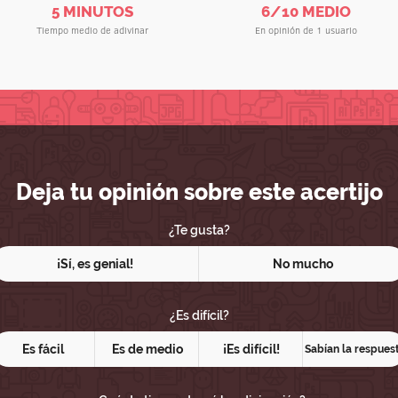
5 MINUTOS
6/10 MEDIO
Tiempo medio de adivinar
En opinión de 1 usuario
Deja tu opinión sobre este acertijo
¿Te gusta?
¡Sí, es genial!
No mucho
¿Es difícil?
Es fácil
Es de medio
¡Es difícil!
Sabían la respues