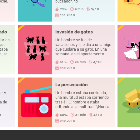
oche,
buceador, no
consiguerecuperarlo.
73%
9 min
5/10
e
lió de
ene 2018
 ¿Cómo
lado
Invasión de gatos
jar en
Un hombre se fue de
 que
vacaciones y le pidió a un amigo
staba
que cuidara a su gato. En una
a, se
semana, en el apartamento
 20
corrían ocho gatos adultos.
61%
24 min
4/10
jo y
gún
ene 2018
o lo
La persecución
ar y
Un hombre estaba corriendo,
una multitud estaba corriendo
a de
tras él. El hombre estaba
e
gritando a la multitud: “¡Nunca
ombre
verán el oro!” y comienza a
0
40%
31 min
4/10
a.
disparar. Las personas que lo
estaban observando están
ene 2018
exultantes.