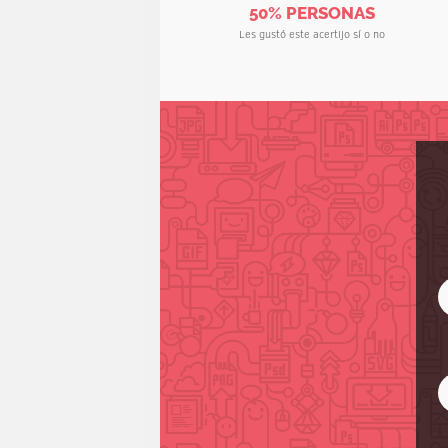
50% PERSONAS
Les gustó este acertijo sí o no