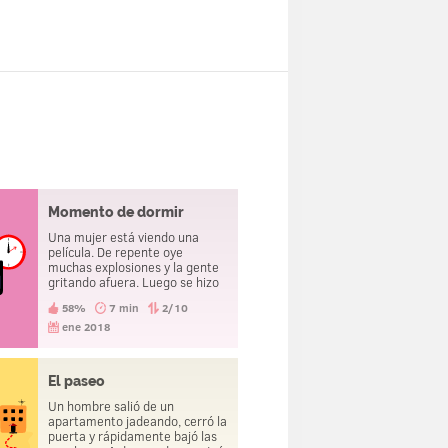
Momento de dormir
Una mujer está viendo una
película. De repente oye
muchas explosiones y la gente
gritando afuera. Luego se hizo
el silencio. La mujer apagué el
58%
7 min
2/10
televisor y se fue a dormir.
ene 2018
El paseo
Un hombre salió de un
apartamento jadeando, cerró la
puerta y rápidamente bajó las