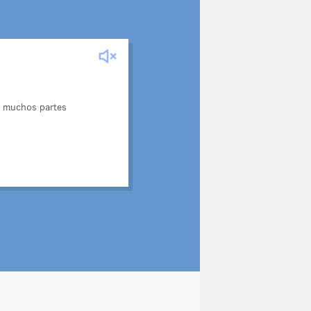
 menudo utilizan para hacer
 un reloj de sol. Los ambos
ñados para medir el tiempo.
e muchos partes
 más de 100 000 granos de
arena.
dispositivos se inventaron
hace mucho tiempo.