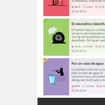
la biblioteca. A boca de n
fuera del alcance de las
50%
3 min
2/10
cámaras de seguridad, s
cambió de ropa. Luego sa
ene 2018
la cárcel sin problemas.
lo hizo?
El neumático desinf
El hombre iba a ir a traba
un carro, pero descubrió
uno de los neumáticos e
desinflado. Sin hacer nad
subió a si carro y condujo
70%
9 min
3/10
kilómetros hasta el traba
regresó a su casa sin nin
ene 2018
tipo de obstáculos. ¿Cóm
hizo?
Por un vaso de agua
Un hombre entra en un b
pide un vaso de agua. El
camarero saca una pistol
debajo del mostrador y l
apunta a la cabeza. El h
86%
12 min
5/1
responde "gracias" y se v
ene 2018