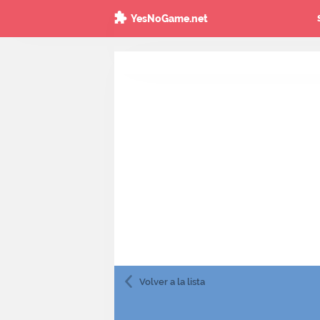
YesNoGame.net
Volver
a la lista