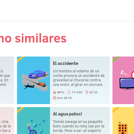
 no similares
El accidente
tó
Un hombre al volante de un
ñó que
coche provoca un accidente de
ta. En
gravedad al chocarse contra
somó
una moto, al girar en uncruce.
Cuando llega la policía, se
80%
17 min
6/10
llevan a la comisaría a otro
hombre. Al que iba al volante, lo
ene 2018
llevan a casa.
Al agua patos!
n. Una
Tomás navega en su pequeño
o de la
bote cuando su reloj cae por la
o fue a
borda. Pese a ser un experto