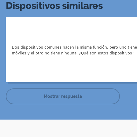
Dispositivos similares
Uno de los dispositivos es un reloj de arena (que a
contaje de tiempo cuando preparan huevos) y el otro es
están dise
Dos dispositivos comunes hacen la misma función, pero uno tien
Los relojes de arena más pequeños suelen tener
móviles y el otro no tiene ninguna. ¿Qué son estos dispositivos?
Puede dar un apunte para los jugadores: los ambos 
Mostrar respuesta