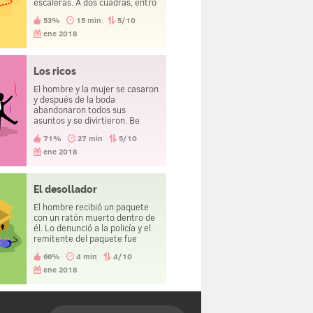
escaleras. A dos cuadras, entró
en otra casa y suspiró con
53%
15 min
5/10
alivio. ¿Qué pasó?
ene 2018
Los ricos
El hombre y la mujer se casaron
y después de la boda
abandonaron todos sus
asuntos y se divirtieron. Вe
resultas, se convirtieron en
71%
27 min
5/10
millonarios tres años después.
ene 2018
El desollador
El hombre recibió un paquete
con un ratón muerto dentro de
él. Lo denunció a la policía y el
remitente del paquete fue
sometido a juicio por fraude.
66%
4 min
4/10
ene 2018