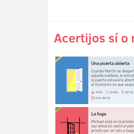
Acertijos sí o
Una puerta abierta
Cuando Martín se desper
aquella mañana, le extra
la puerta estuviera abier
el momento en que sea
fuera, murió decapitado.
72%
9 min
5/10
ene 2018
La fuga
Michael está en la prisió
vez almorzó, visitó el pati
prisión por un rato y lueg