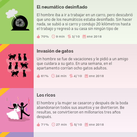
El neumático desinflado
El hombre iba a ir a trabajar en un carro, pero descubrió
que uno de los neumáticos estaba desinflado. Sin hacer
nada, se subió a si carro y condujo 20 kilómetros hasta
el trabajo y regresó a su casa sin ningún tipo de
obstáculos. ¿Cómo lo hizo?
70%
9 min
3/10
ene 2018
Invasión de gatos
Un hombre se fue de vacaciones y le pidió a un amigo
que cuidara a su gato. En una semana, en el
apartamento corrían ocho gatos adultos.
61%
24 min
4/10
ene 2018
Los ricos
El hombre y la mujer se casaron y después de la boda
abandonaron todos sus asuntos y se divirtieron. Вe
resultas, se convirtieron en millonarios tres años
después.
71%
27 min
5/10
ene 2018