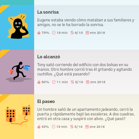
La sonrisa
Eugene estaba viendo cómo mataban a sus familiares y
amigos, no se le ha borrado la sonrisa.
75%
18 min
6/10
ene 2018
Lo alcanzó
Tony salió corriendo del edificio con dos bolsas en su
manos. Otro hombre corrió tras él gritando y agitando
cuchillos. ¿Qué está pasando?
50%
11 min
5/10
ene 2018
El paseo
Un hombre salió de un apartamento jadeando, cerró la
puerta y rápidamente bajó las escaleras. A dos cuadras,
entró en otra casa y suspiró con alivio. ¿Qué pasó?
53%
15 min
5/10
ene 2018