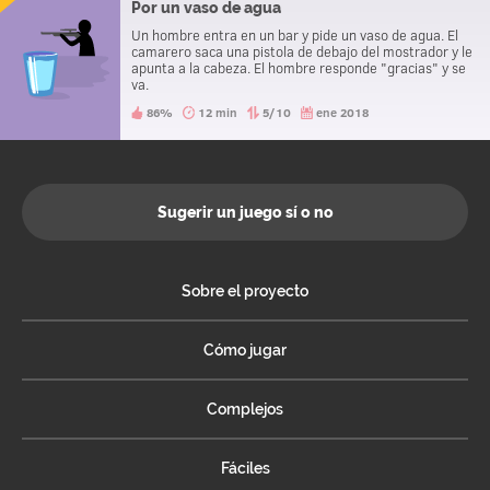
Por un vaso de agua
Un hombre entra en un bar y pide un vaso de agua. El
camarero saca una pistola de debajo del mostrador y le
apunta a la cabeza. El hombre responde "gracias" y se
va.
86%
12 min
5/10
ene 2018
Sugerir un juego sí o no
Sobre el proyecto
Cómo jugar
Complejos
Fáciles