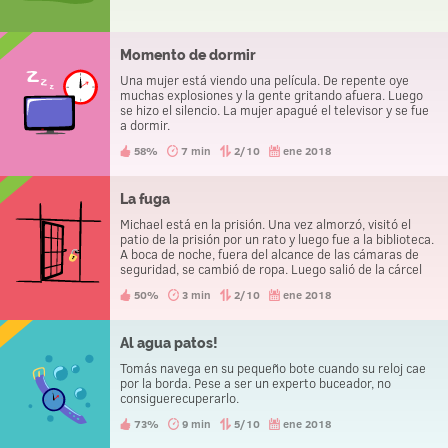
Momento de dormir
Una mujer está viendo una película. De repente oye
muchas explosiones y la gente gritando afuera. Luego
se hizo el silencio. La mujer apagué el televisor y se fue
a dormir.
58%
7 min
2/10
ene 2018
La fuga
Michael está en la prisión. Una vez almorzó, visitó el
patio de la prisión por un rato y luego fue a la biblioteca.
A boca de noche, fuera del alcance de las cámaras de
seguridad, se cambió de ropa. Luego salió de la cárcel
sin problemas. ¿Cómo lo hizo?
50%
3 min
2/10
ene 2018
Al agua patos!
Tomás navega en su pequeño bote cuando su reloj cae
por la borda. Pese a ser un experto buceador, no
consiguerecuperarlo.
73%
9 min
5/10
ene 2018