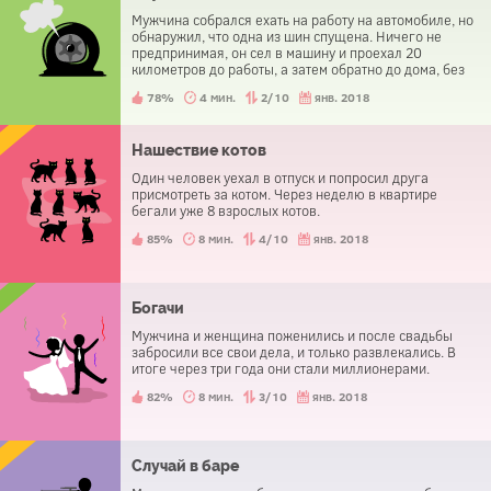
Мужчина собрался ехать на работу на автомобиле, но
обнаружил, что одна из шин спущена. Ничего не
предпринимая, он сел в машину и проехал 20
километров до работы, а затем обратно до дома, без
малейших затруднений. Как ему это удалось?
78%
4 мин.
2/10
янв. 2018
Нашествие котов
Один человек уехал в отпуск и попросил друга
присмотреть за котом. Через неделю в квартире
бегали уже 8 взрослых котов.
85%
8 мин.
4/10
янв. 2018
Богачи
Мужчина и женщина поженились и после свадьбы
забросили все свои дела, и только развлекались. В
итоге через три года они стали миллионерами.
82%
8 мин.
3/10
янв. 2018
Случай в баре