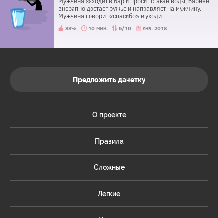
Мужчина заходит в бар и просит стакан воды, бармен
внезапно достает ружье и направляет на мужчину.
Мужчина говорит «спасибо» и уходит.
88%
10 мин.
5/10
янв. 2018
Предложить данетку
О проекте
Правила
Сложные
Легкие