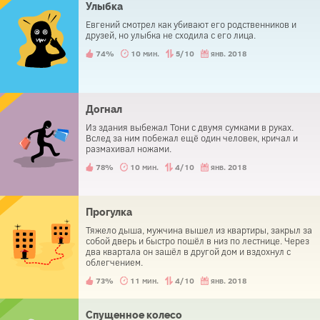
Улыбка
Евгений смотрел как убивают его родственников и
друзей, но улыбка не сходила с его лица.
74%
10 мин.
5/10
янв. 2018
Догнал
Из здания выбежал Тони с двумя сумками в руках.
Вслед за ним побежал ещё один человек, кричал и
размахивал ножами.
78%
10 мин.
4/10
янв. 2018
Прогулка
Тяжело дыша, мужчина вышел из квартиры, закрыл за
собой дверь и быстро пошёл в низ по лестнице. Через
два квартала он зашёл в другой дом и вздохнул с
облегчением.
73%
11 мин.
4/10
янв. 2018
Спущенное колесо