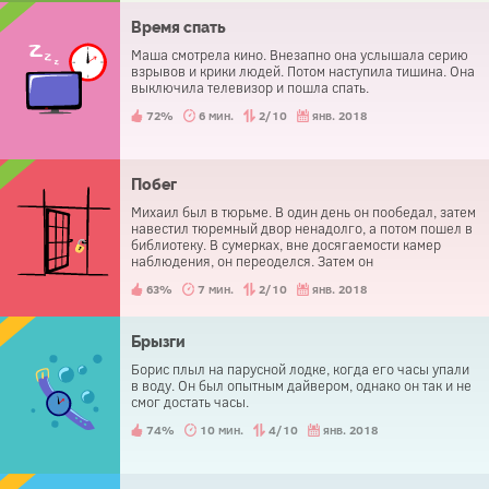
Время спать
Маша смотрела кино. Внезапно она услышала серию
взрывов и крики людей. Потом наступила тишина. Она
выключила телевизор и пошла спать.
72%
6 мин.
2/10
янв. 2018
Побег
Михаил был в тюрьме. В один день он пообедал, затем
навестил тюремный двор ненадолго, а потом пошел в
библиотеку. В сумерках, вне досягаемости камер
наблюдения, он переоделся. Затем он
беспрепятственно вышел из тюрьмы. Как у него это
63%
7 мин.
2/10
янв. 2018
получилось?
Брызги
Борис плыл на парусной лодке, когда его часы упали
в воду. Он был опытным дайвером, однако он так и не
смог достать часы.
74%
10 мин.
4/10
янв. 2018