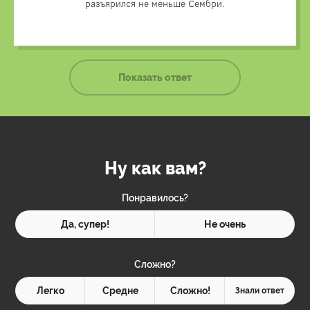
разъярился не меньше Сембри.
Показать ответ
Ну как вам?
Понравилось?
Да, супер!
Не очень
Сложно?
Легко
Средне
Сложно!
Знали ответ