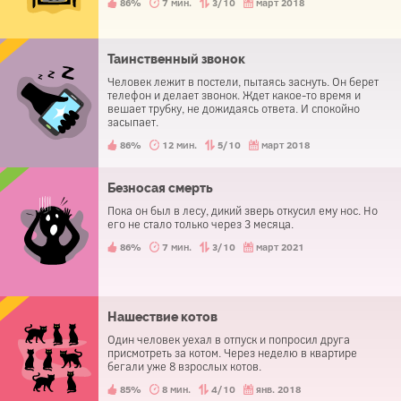
86%
7 мин.
3/10
март 2018
Таинственный звонок
Человек лежит в постели, пытаясь заснуть. Он берет
телефон и делает звонок. Ждет какое-то время и
вешает трубку, не дожидаясь ответа. И спокойно
засыпает.
86%
12 мин.
5/10
март 2018
Безносая смерть
Пока он был в лесу, дикий зверь откусил ему нос. Но
его не стало только через 3 месяца.
86%
7 мин.
3/10
март 2021
Нашествие котов
Один человек уехал в отпуск и попросил друга
присмотреть за котом. Через неделю в квартире
бегали уже 8 взрослых котов.
85%
8 мин.
4/10
янв. 2018