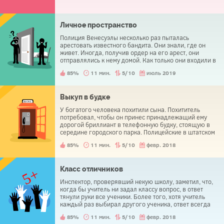
Личное пространство
Полиция Венесуэлы несколько раз пыталась
арестовать известного бандита. Они знали, где он
живет. Иногда, получив ордер на его арест, они
отправлялись к нему домой. Как только они входили в
дом, он запирался в спальне. Полицейским ничего не
85%
11 мин.
5/10
июль 2019
оставалось делать, кроме как уйти ни с чем.
Выкуп в будке
У богатого человека похитили сына. Похититель
потребовал, чтобы он принес принадлежащий ему
дорогой бриллиант в телефонную будку, стоящую в
середине городского парка. Полицейские в штатском
окружили парк, намереваясь схватить преступника
85%
11 мин.
5/10
февр. 2018
или его посредника. Отец похищенного ребенка
пришел к телефонной будке и выполнил все указания
похитителей, но полиция не смогла ни помешать
хитрому преступнику вынести алмаз из парка, ни
Класс отличников
схватить негодяя. Что он сделал?
Инспектор, проверявший некую школу, заметил, что,
когда бы учитель ни задал классу вопрос, в ответ
тянули руки все ученики. Более того, хотя учитель
каждый раз выбирал другого ученика, ответ всегда
бывал правильным. Как это получалось?
85%
11 мин.
5/10
февр. 2018