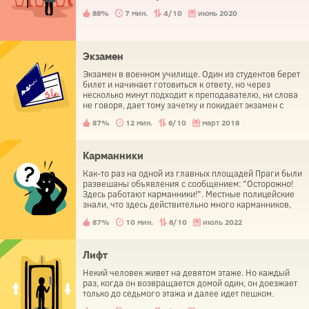
88%
7 мин.
4/10
июнь 2020
Экзамен
Экзамен в военном училище. Один из студентов берет
билет и начинает готовиться к ответу, но через
несколько минут подходит к преподавателю, ни слова
не говоря, дает тому зачетку и покидает экзамен с
отличной оценкой.
87%
12 мин.
6/10
март 2018
Карманники
Как-то раз на одной из главных площадей Праги были
развешаны объявления с сообщением: "Осторожно!
Здесь работают карманники!". Местные полицейские
знали, что здесь действительно много карманников,
но они активно срывали эти объявления. Зачем?
87%
10 мин.
6/10
июль 2022
Лифт
Некий человек живет на девятом этаже. Но каждый
раз, когда он возвращается домой один, он доезжает
только до седьмого этажа и далее идет пешком.