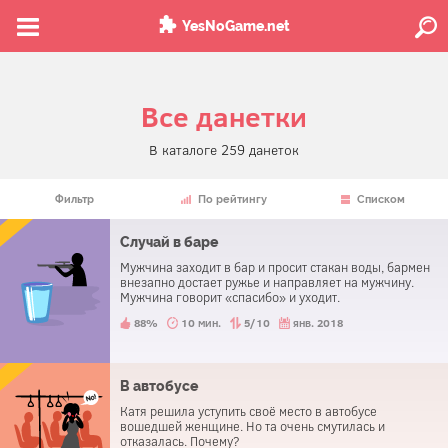
YesNoGame.net
Все данетки
В каталоге 259 данеток
Фильтр
По рейтингу
Списком
Случай в баре
Мужчина заходит в бар и просит стакан воды, бармен
внезапно достает ружье и направляет на мужчину.
Мужчина говорит «спасибо» и уходит.
88%
10 мин.
5/10
янв. 2018
В автобусе
Катя решила уступить своё место в автобусе
вошедшей женщине. Но та очень смутилась и
отказалась. Почему?