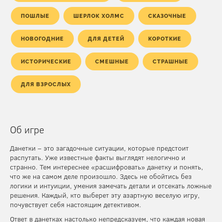
ПОШЛЫЕ
ШЕРЛОК ХОЛМС
СКАЗОЧНЫЕ
НОВОГОДНИЕ
ДЛЯ ДЕТЕЙ
КОРОТКИЕ
ИСТОРИЧЕСКИЕ
СМЕШНЫЕ
СТРАШНЫЕ
ДЛЯ ВЗРОСЛЫХ
Об игре
Данетки – это загадочные ситуации, которые предстоит
распутать. Уже известные факты выглядят нелогично и
странно. Тем интереснее «расшифровать» данетку и понять,
что же на самом деле произошло. Здесь не обойтись без
логики и интуиции, умения замечать детали и отсекать ложные
решения. Каждый, кто выберет эту азартную веселую игру,
почувствует себя настоящим детективом.
Ответ в данетках настолько непредсказуем, что каждая новая