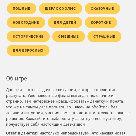
ПОШЛЫЕ
ШЕРЛОК ХОЛМС
СКАЗОЧНЫЕ
НОВОГОДНИЕ
ДЛЯ ДЕТЕЙ
КОРОТКИЕ
ИСТОРИЧЕСКИЕ
СМЕШНЫЕ
СТРАШНЫЕ
ДЛЯ ВЗРОСЛЫХ
Об игре
Данетки – это загадочные ситуации, которые предстоит
распутать. Уже известные факты выглядят нелогично и
странно. Тем интереснее «расшифровать» данетку и понять,
что же на самом деле произошло. Здесь не обойтись без
логики и интуиции, умения замечать детали и отсекать ложные
решения. Каждый, кто выберет эту азартную веселую игру,
почувствует себя настоящим детективом.
Ответ в данетках настолько непредсказуем, что каждая новая