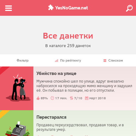
YesNoGame.net
Все данетки
В каталоге 259 данеток
Фильтр
По рейтингу
Списком
Убийство на улице
Мужчина спокойно шел по улице, вдруг внезапно
набросился на проходящую мимо женщину и задушил
её. Он побывал в полиции, но его отпустили.
85%
17 мин.
7/10
март 2018
Перестарался
Продавец переусердствовал, продавая товар, и в
результате умер.