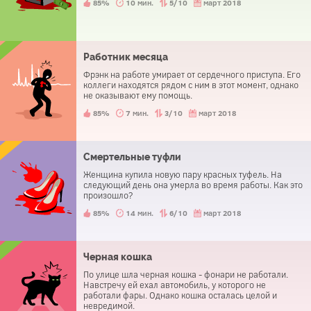
85%
10 мин.
5/10
март 2018
Работник месяца
Фрэнк на работе умирает от сердечного приступа. Его
коллеги находятся рядом с ним в этот момент, однако
не оказывают ему помощь.
85%
7 мин.
3/10
март 2018
Смертельные туфли
Женщина купила новую пару красных туфель. На
следующий день она умерла во время работы. Как это
произошло?
85%
14 мин.
6/10
март 2018
Черная кошка
По улице шла черная кошка - фонари не работали.
Навстречу ей ехал автомобиль, у которого не
работали фары. Однако кошка осталась целой и
невредимой.