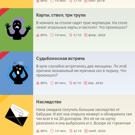
85%
15 мин.
7/10
сент. 2019
Карты, ствол, три трупа
В комнате за столом сидят трое мертвецов. На столе
лежат игральные карты и пистолет. Что произошло?
85%
15 мин.
7/10
февр. 2022
Судьбоносная встреча
В купе случайно встретились две женщины. По этой
причине незнакомый им мужчина сел в тюрьму. Что
произошло?
85%
20 мин.
8/10
апр. 2022
Наследство
Нина ожидала получить большое наследство от
бабушки. И вот она открыла конверт и обнаружила там
чек всего на 20 долларов. Это её не на шутку
разозлило и она выбросила его. Вскоре её горничная
уволилась и разбогатела. Как?
85%
10 мин.
4/10
нояб. 2022