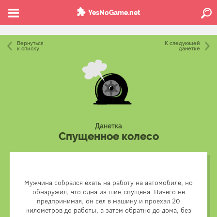
YesNoGame.net
Вернуться
К следующей
к списку
данетке
Данетка
Спущенное колесо
Мужчина собрался ехать на работу на автомобиле, но
обнаружил, что одна из шин спущена. Ничего не
Шина была спущена на запасном колесе, которое
предпринимая, он сел в машину и проехал 20
лежало в багажнике.
километров до работы, а затем обратно до дома, без