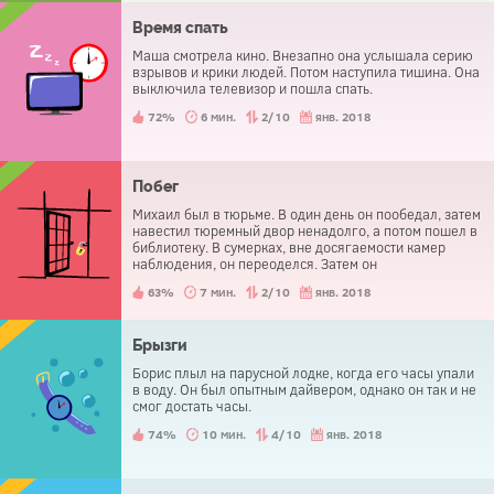
Время спать
Маша смотрела кино. Внезапно она услышала серию
взрывов и крики людей. Потом наступила тишина. Она
выключила телевизор и пошла спать.
72%
6 мин.
2/10
янв. 2018
Побег
Михаил был в тюрьме. В один день он пообедал, затем
навестил тюремный двор ненадолго, а потом пошел в
библиотеку. В сумерках, вне досягаемости камер
наблюдения, он переоделся. Затем он
беспрепятственно вышел из тюрьмы. Как у него это
63%
7 мин.
2/10
янв. 2018
получилось?
Брызги
Борис плыл на парусной лодке, когда его часы упали
в воду. Он был опытным дайвером, однако он так и не
смог достать часы.
74%
10 мин.
4/10
янв. 2018