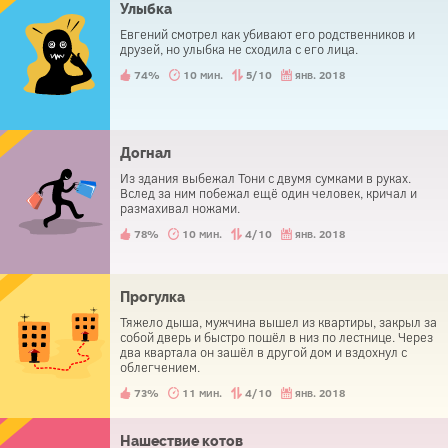
Улыбка
Евгений смотрел как убивают его родственников и
друзей, но улыбка не сходила с его лица.
74%
10 мин.
5/10
янв. 2018
Догнал
Из здания выбежал Тони с двумя сумками в руках.
Вслед за ним побежал ещё один человек, кричал и
размахивал ножами.
78%
10 мин.
4/10
янв. 2018
Прогулка
Тяжело дыша, мужчина вышел из квартиры, закрыл за
собой дверь и быстро пошёл в низ по лестнице. Через
два квартала он зашёл в другой дом и вздохнул с
облегчением.
73%
11 мин.
4/10
янв. 2018
Нашествие котов