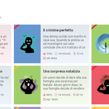
o
Il crimine perfetto
 a un
Una donna uccide suo marito in
e "Ti
casa sua. Quando la polizia va
ga per
ad investigare sul caso
e va.
conclude che si è trattato di un
ia il
incidente.
/10
73%
19 minuti.
7/10
n le
ott 2024
to
Una sorpresa natalizia
rta nel
Un uomo decide di dare alla sua
ina
famiglia una sorpresa per
ola
Natale. Alcuni giorni dopo, la
sua famiglia decide di vendere
canto
la casa ed andare a vivere
/10
82%
16 minuti.
6/10
nella
lontano.
del
apr 2023
te di
re.