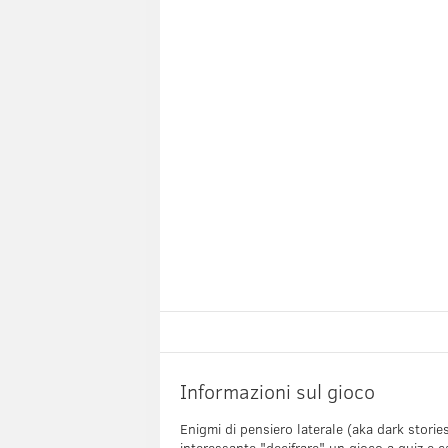
Informazioni sul gioco
Enigmi di pensiero laterale (aka dark stories
interessante "decifrare" un gioco a quiz e c