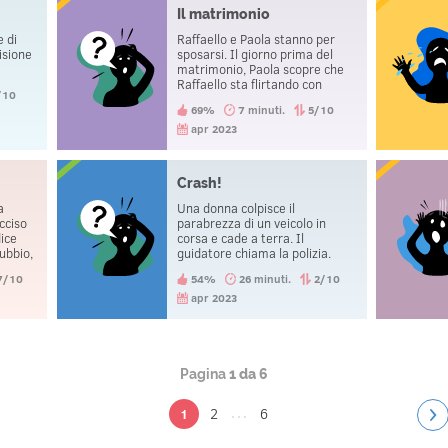
 "Non
Il matrimonio
è la
e di
e di
Raffaello e Paola stanno per
embri
isione
sposarsi. Il giorno prima del
ziotto
matrimonio, Paola scopre che
a è
Raffaello sta flirtando con
/10
un'altra donna. Paola si
69%
7 minuti.
5/10
arrabbia molto e dice a
Raffaello che non lo perdonerà
apr 2023
mai. Nonostante ciò, il giorno
dopo i due si sposano.
Crash!
a
Una donna colpisce il
cciso
parabrezza di un veicolo in
dice
corsa e cade a terra. Il
ubbio,
guidatore chiama la polizia.
tante
Quando il poliziotto arriva, si
7/10
54%
26 minuti.
2/10
e
occupa della vittima e la prende
in custodia.
apr 2023
Pagina
1 da 6
...
2
6
1