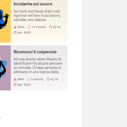
Incidente sul lavoro
Se Carlo non fosse stato così
rigoroso nel fare il suo lavoro,
sarebbe vivo adesso.
50%
17 minuti.
6/10
apr 2023
Riconosci il colpevole
Ad una donna viene chiesto di
identificare fra alcune persone
un omicida. Cinque persone si
allineano in una stanza dalla
parte opposta dello specchio
56%
3 minuti.
4/10
oscurato. Nonostante lei non
riconosca nessuno di essi, la
apr 2023
donna esce dalla stanza con un
viso pallido, spaventata a
morte.