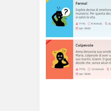
Sente una voce che dice,
Ferma!
voglio più vivere. Questa 
fine", seguita da il rumor
Sophia decise di smetter
uno sparo. Nonostante s
muoversi. Per questa dec
proprio un suicidio, il poli
si salvò la vita.
sa con certezza che Giuli
stata uccisa.
71%
5 minuti.
4
apr 2023
Colpevole
Anna denuncia sua sorell
Maria, colpevole di aver u
suo marito, Gianni. Il giu
decide che, senza alcun d
Maria è colpevole. Nonos
77%
13 minuti.
ciò, decide di non metter
Maria in galera.
apr 2023