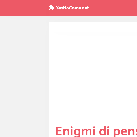
YesNoGame.net
Enigmi di pens