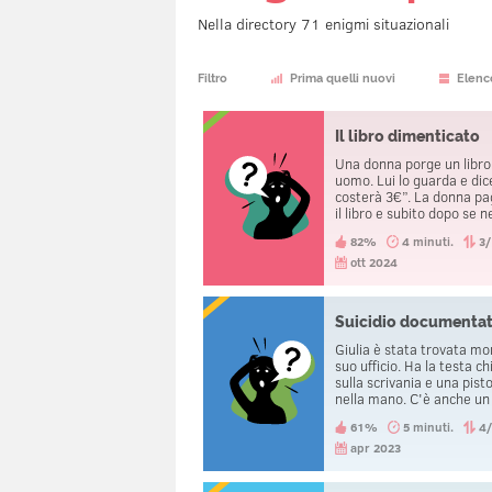
Nella directory 71 enigmi situazionali
Filtro
Prima quelli nuovi
Elenc
Il libro dimenticato
Una donna porge un libro
uomo. Lui lo guarda e dic
costerà 3€”. La donna pa
il libro e subito dopo se n
Nonostante lei non porti v
82%
4 minuti.
3
libro con sé e nonostante
l'uomo se ne accorga, no
ott 2024
dice niente riguardo ciò.
Perché?
Suicidio documenta
Giulia è stata trovata mo
suo ufficio. Ha la testa ch
sulla scrivania e una pist
nella mano. C'è anche un
registratore poggiato ac
61%
5 minuti.
4
a lei. Un poliziotto entra 
stanza, osserva la scena 
apr 2023
crimine e preme il pulsan
accensione del registrato