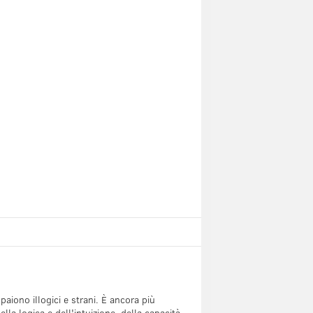
paiono illogici e strani. È ancora più
la logica e dell'intuizione, della capacità