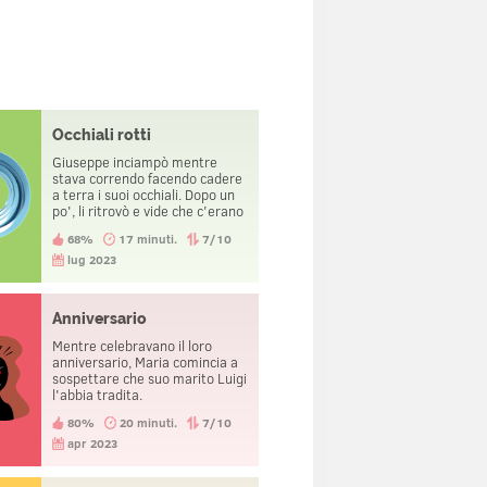
Occhiali rotti
Giuseppe inciampò mentre
stava correndo facendo cadere
a terra i suoi occhiali. Dopo un
po', li ritrovò e vide che c'erano
molte persone morenti intorno
68%
17 minuti.
7/10
a lui. Anche se la sua famiglia
era appena morta, continuò a
lug 2023
sorridere.
Anniversario
Mentre celebravano il loro
anniversario, Maria comincia a
sospettare che suo marito Luigi
l'abbia tradita.
80%
20 minuti.
7/10
apr 2023