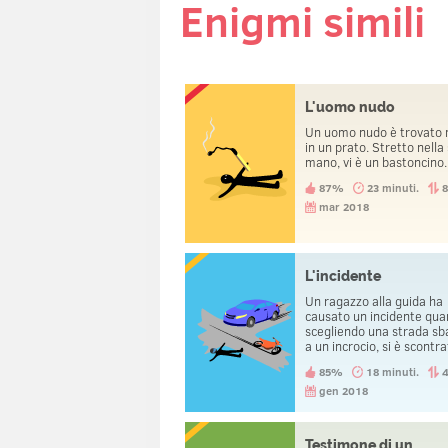
Enigmi simili
L'uomo nudo
Un uomo nudo è trovato
in un prato. Stretto nella
mano, vi è un bastoncino.
87%
23 minuti.
mar 2018
L'incidente
Un ragazzo alla guida ha
causato un incidente qua
scegliendo una strada sb
a un incrocio, si è scontr
una bicicletta. Quando è
85%
18 minuti.
arrivata la polizia, un'alt
persona è stata arrestat
gen 2018
Colui che guidava la mac
invece, viene portato a c
Testimone di un