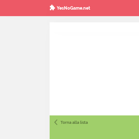
YesNoGame.net
Torna
alla lista