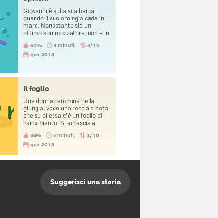
Giovanni è sulla sua barca
quando il suo orologio cade in
mare. Nonostante sia un
ottimo sommozzatore, non è in
grado di recuperarlo.
50%
8 minuti.
5/10
gen 2018
Il foglio
Una donna cammina nella
giungla, vede una roccia e nota
che su di essa c'è un foglio di
carta bianco. Si accascia a
terra e piange.
66%
6 minuti.
3/10
gen 2018
Suggerisci una storia