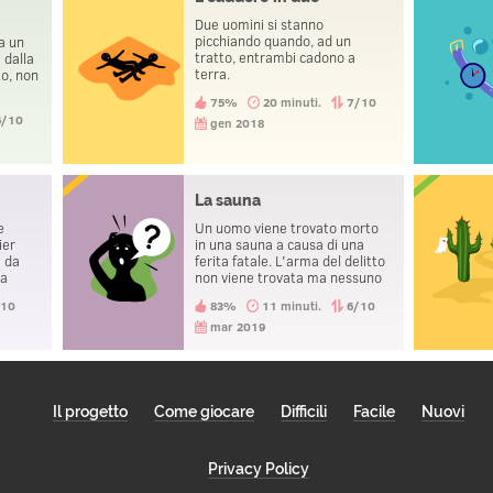
Due uomini si stanno
picchiando quando, ad un
a un
tratto, entrambi cadono a
 dalla
terra.
to, non
75%
20 minuti.
7/10
6/10
gen 2018
La sauna
e
Un uomo viene trovato morto
ier
in una sauna a causa di una
e da
ferita fatale. L'arma del delitto
 a
non viene trovata ma nessuno
verso
lascia la sauna con qualcosa
/10
83%
11 minuti.
6/10
 di
che potesse essere stato usato
zia ed
come arma.
mar 2019
Il progetto
Come giocare
Difficili
Facile
Nuovi
Privacy Policy