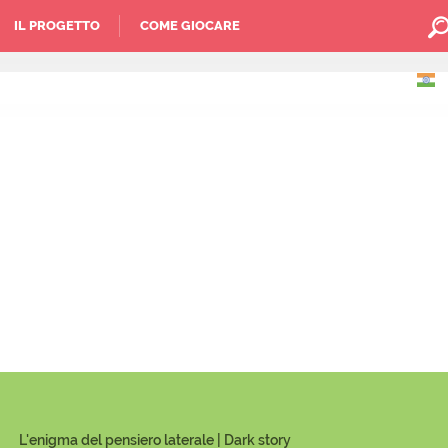
IL PROGETTO
COME GIOCARE
L'enigma del pensiero laterale | Dark story