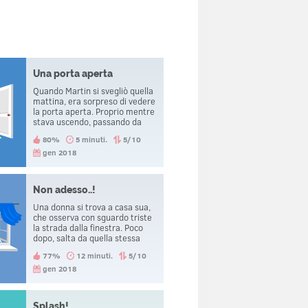
Una porta aperta
Quando Martin si svegliò quella
mattina, era sorpreso di vedere
la porta aperta. Proprio mentre
stava uscendo, passando da
quella stessa porta, venne
80%
5 minuti.
5/10
decapitato. Come è successo?
gen 2018
Non adesso..!
Una donna si trova a casa sua,
che osserva con sguardo triste
la strada dalla finestra. Poco
dopo, salta da quella stessa
finestra. Proprio in quel
77%
12 minuti.
5/10
momento, sente il telefono
squillare e si pente di esser
gen 2018
saltata giù.
Splash!