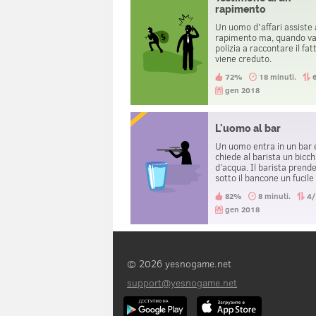
rapimento
Un uomo d'affari assiste 
rapimento ma, quando va
polizia a raccontare il fat
viene creduto.
72%
18 minuti.
gen 2018
L'uomo al bar
Un uomo entra in un bar 
chiede al barista un bicch
d’acqua. Il barista prend
sotto il bancone un fucile
canne mozze e lo punta 
82%
8 minuti.
4
quest’uomo, minacciando
sparare. L’uomo lo ringra
gen 2018
esce dal bar. Perché?
© 2026 yesnogame.net
support@yesnogame.net