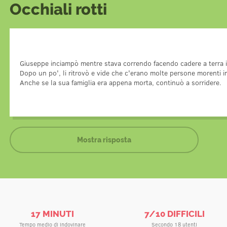
Occhiali rotti
Giuseppe lavorava come clown in un circo quando un an
Inciampò a causa della dimensione delle sue enormi s
Giuseppe inciampò mentre stava correndo facendo cadere a terra i 
Quando li ritrovò riuscì a vedere che tantissima gente 
Dopo un po', li ritrovò e vide che c'erano molte persone morenti in
furia e del caos generato dalla fuga dell'animale. Er
Anche se la sua famiglia era appena morta, continuò a sorridere.
famiglia era morta. Tuttavia, a causa del trucco 
Mostra risposta
17 MINUTI
7/10 DIFFICILI
Tempo medio di indovinare
Secondo 18 utenti