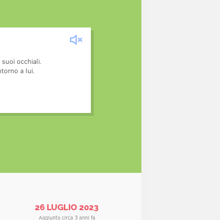
imale scappò dalla gabbia.
carpe e perse gli occhiali.
suoi occhiali.
stava morendo a causa della
torno a lui.
a triste perché anche la sua
da clown che aveva addosso,
continuava a sorridere.
26 LUGLIO 2023
Aggiunto circa 3 anni fa