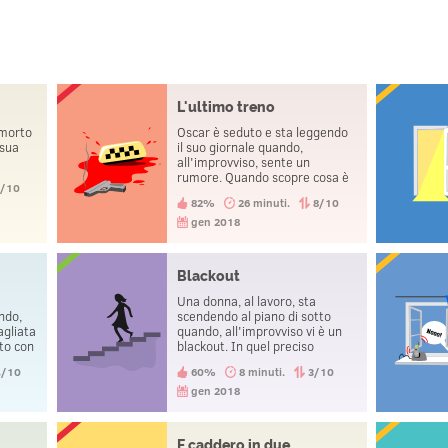
L'ultimo treno
 morto
Oscar è seduto e sta leggendo
 sua
il suo giornale quando,
all'improvviso, sente un
rumore. Quando scopre cosa è
8/10
successo, si pente di non aver
82%
26 minuti.
8/10
preso il treno in tempo. Poco
dopo si suicida.
gen 2018
Blackout
Una donna, al lavoro, sta
ndo,
scendendo al piano di sotto
agliata
quando, all'improvviso vi è un
ato con
blackout. In quel preciso
momento si rende conto che il
4/10
60%
8 minuti.
3/10
ra
marito sta morendo.
a.
gen 2018
china
asa.
E caddero in due