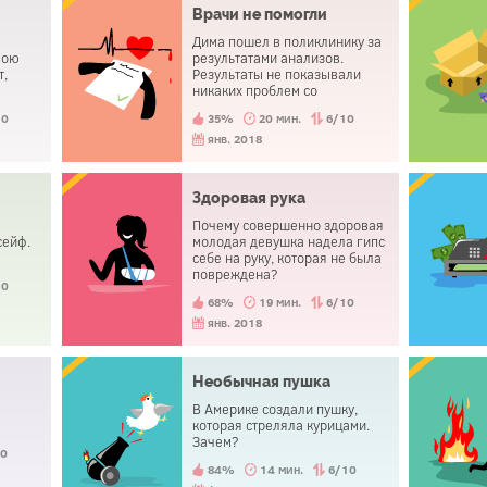
Врачи не помогли
Дима пошел в поликлинику за
вою
результатами анализов.
т,
Результаты не показывали
никаких проблем со
здоровьем. Однако, он
10
35%
20 мин.
6/10
н
совершил самоубийство
л всё
вскоре после визита.
янв. 2018
чил
ыло
Здоровая рука
чем он
вать и
Почему совершенно здоровая
сейф.
молодая девушка надела гипс
себе на руку, которая не была
повреждена?
10
68%
19 мин.
6/10
янв. 2018
Необычная пушка
В Америке создали пушку,
которая стреляла курицами.
Зачем?
10
84%
14 мин.
6/10