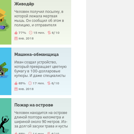
Живодёр
Человек получил посылку, в
которой лежала мертвая
мышь. Он сообщил об этом в
полицию, и отправителя
посылки привлекли к суду за
77%
15 мин.
6/10
мошенничество.
янв. 2018
Машина-обманщица
Иван создал устройство,
который превращает цветную
бумагу в 100-долларовые
купюры. И даже специалисты
не могут отличить их от
65%
17 мин.
6/10
настоящих. Но почему он
выставил это устройство на
янв. 2018
продажу?
Пожар на острове
Человек находится на острове
длиной полтора километра и
шириной около 90 метров. Из-
за долгой засухи трава и кусты
на острове сильно пересохли.
68%
14 мин.
6/10