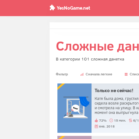
YesNoGame.net
Сложные дан
В категории 101 сложная данетка
Фильтр
Сначала легкие
Спис
Только не сейчас!
Катя была дома, грустил
сидела возле раскрытог
и смотрела на улицу. В 
момент она выпрыгнула
него. Сразу после этого
72%
15 мин.
6/
услышала, что телефон
зазвонил и пожалела о
янв. 2018
прыжке.