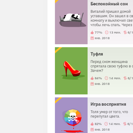
Беспокойный сон
Виталий пришел домой
уставшим. Он зашел в с
комнату и выключил све
чтобы лечь спать. Через
некоторое время,
77%
13 мин.
6/
почувствовав тревогу, о
включил свет и осмотре
янв. 2018
вокруг. Затем он выклю
свет обратно и снова
попытался уснуть. Так б
Туфля
несколько раз, прежде 
посмотрел под свою кро
Перед сном женщина
обнаружил там труп.
спрятала свою туфлю в 
Зачем?
84%
14 мин.
6/
янв. 2018
Игра восприятия
Толя умер от того, что
перепутал цвета.
82%
14 мин.
6/
янв. 2018