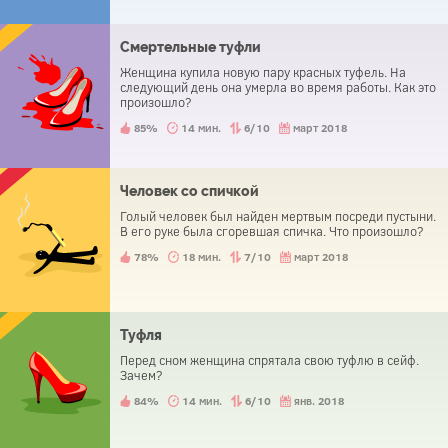
Смертельные туфли
Женщина купила новую пару красных туфель. На
следующий день она умерла во время работы. Как это
произошло?
85%
14 мин.
6/10
март 2018
Человек со спичкой
Голый человек был найден мертвым посреди пустыни.
В его руке была сгоревшая спичка. Что произошло?
78%
18 мин.
7/10
март 2018
Туфля
Перед сном женщина спрятала свою туфлю в сейф.
Зачем?
84%
14 мин.
6/10
янв. 2018