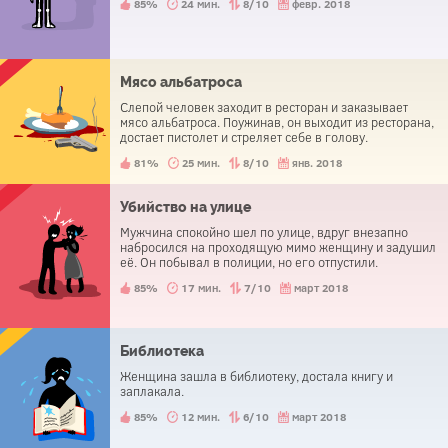
85%
24 мин.
8/10
февр. 2018
Мясо альбатроса
Слепой человек заходит в ресторан и заказывает
мясо альбатроса. Поужинав, он выходит из ресторана,
достает пистолет и стреляет себе в голову.
81%
25 мин.
8/10
янв. 2018
Убийство на улице
Мужчина спокойно шел по улице, вдруг внезапно
набросился на проходящую мимо женщину и задушил
её. Он побывал в полиции, но его отпустили.
85%
17 мин.
7/10
март 2018
Библиотека
Женщина зашла в библиотеку, достала книгу и
заплакала.
85%
12 мин.
6/10
март 2018