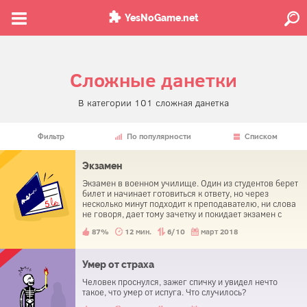
YesNoGame.net
Сложные данетки
В категории 101 сложная данетка
Фильтр
По популярности
Списком
Экзамен
Экзамен в военном училище. Один из студентов берет
билет и начинает готовиться к ответу, но через
несколько минут подходит к преподавателю, ни слова
не говоря, дает тому зачетку и покидает экзамен с
отличной оценкой.
87%
12 мин.
6/10
март 2018
Умер от страха
Человек проснулся, зажег спичку и увидел нечто
такое, что умер от испуга. Что случилось?