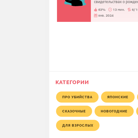
свидетельствах о рожде
была указана
63%
13 мин.
6/1
противоположная
информация. Почему?
янв. 2024
КАТЕГОРИИ
ПРО УБИЙСТВА
ЯПОНСКИЕ
СКАЗОЧНЫЕ
НОВОГОДНИЕ
ДЛЯ ВЗРОСЛЫХ