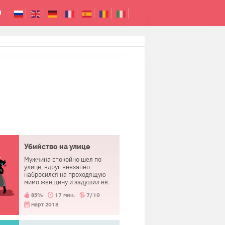
Убийство на улице
Мужчина спокойно шел по
улице, вдруг внезапно
набросился на проходящую
мимо женщину и задушил её.
Он побывал в полиции, но его
85%
17 мин.
7/10
отпустили.
март 2018