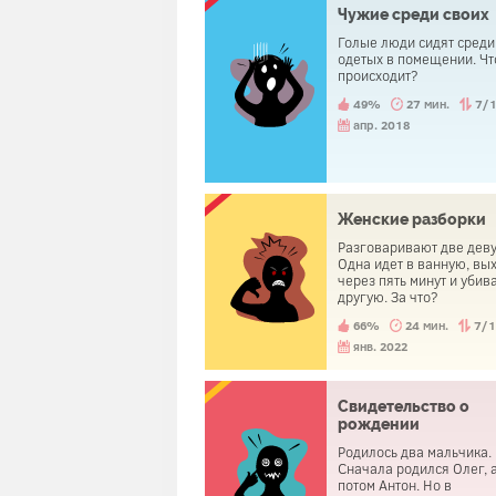
Чужие среди своих
Голые люди сидят среди
одетых в помещении. Чт
происходит?
49%
27 мин.
7/
апр. 2018
Женские разборки
Разговаривают две дев
Одна идет в ванную, вы
через пять минут и убив
другую. За что?
66%
24 мин.
7/
янв. 2022
Свидетельство о
рождении
Родилось два мальчика.
Сначала родился Олег, 
потом Антон. Но в