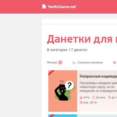
YesNoGame.net
Данетки для
В категории 17 данеток
1
Фильтр
Сначала сложные
Напрасные надежд
Пассажиры ожидали уви
пикантную сцену, но их
ожидания не оправдали
37%
32 мин.
8/1
апр. 2018