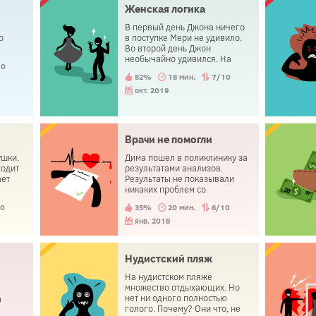
что-то пошло не так. Из-за
Женская логика
этого она попала в больницу.
В первый день Джона ничего
о
в поступке Мери не удивило.
Во второй день Джон
необычайно удивился. На
10
третий день Джон все понял и
82%
18 мин.
7/10
резко изменил к лучшему свое
мнение о женщинах.
окт. 2019
Врачи не помогли
ушки.
Дима пошел в поликлинику за
ходит
результатами анализов.
ает
Результаты не показывали
никаких проблем со
здоровьем. Однако, он
10
35%
20 мин.
6/10
совершил самоубийство
вскоре после визита.
янв. 2018
Нудистский пляж
На нудистском пляже
множество отдыхающих. Но
нет ни одного полностью
а
голого. Почему? Они что, не