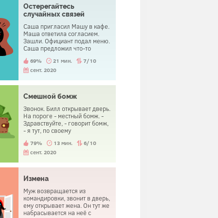
Остерегайтесь
случайных связей
Саша пригласил Машу в кафе.
Маша ответила согласием.
Зашли. Официант подал меню.
Саша предложил что-то
выпить. Маша ответила
69%
21 мин.
7/10
согласием. Официант
предложил им попробовать их
сент. 2020
фирменный коктейль... Маша
резко поднялась, назвала
Сашу проходимцем и покинула
Смешной бомж
кафе.
Звонок. Билл открывает дверь.
На пороге - местный бомж. -
Здравствуйте, - говорит бомж,
- я тут, по своему
обыкновению, обходил
79%
13 мин.
6/10
помойки и обнаружил в одной
из них бумажник с 1000
сент. 2020
долларами и вашим
удостоверением. Наверное
выбросили по ошибке. - Точно!
Измена
- радуется Билл. - Мой
бумажник! Спасибо большое! -
Муж возвращается из
Проверьте пожалуйста
командировки, звонит в дверь,
содержимое - просит бомж. -
ему открывает жена. Он тут же
Ровно тысяча! - подтверждает
набрасывается на неё с
Билл, наскоро пересчитав