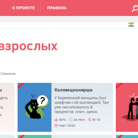
О ПРОЕКТЕ
ПРАВИЛА
 взрослых
Списком
ы
Коллекционерша
деть
У беременной женщины был
шкафчик с её коллекцией. Там
сь.
уже насчитывалось 8
предметов: ключ, замок,
0
батарейка, медальон,
53%
24 мин.
8/10
статуэтка девочки, пешка,
колпачок и кнопка. Она
март 2022
собиралась положить туда
предмет под номером 9, но