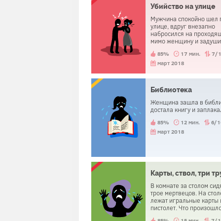
Убийство на улице
Мужчина спокойно шел 
улице, вдруг внезапно
набросился на проходя
мимо женщину и задуши
Он побывал в полиции, 
85%
17 мин.
7/
отпустили.
март 2018
Библиотека
Женщина зашла в библи
достала книгу и заплака
85%
12 мин.
6/1
март 2018
Карты, ствол, три тр
В комнате за столом сид
трое мертвецов. На стол
лежат игральные карты 
пистолет. Что произошл
85%
15 мин.
7/