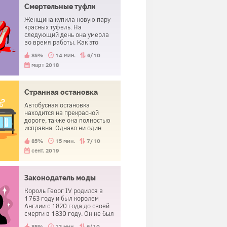
Смертельные туфли
Женщина купила новую пару
красных туфель. На
следующий день она умерла
во время работы. Как это
произошло?
85%
14 мин.
6/10
март 2018
Странная остановка
Автобусная остановка
находится на прекрасной
дороге, также она полностью
исправна. Однако ни один
общественный транспорт не
85%
15 мин.
7/10
останавливается на ней.
Почему?
сент. 2019
Законодатель моды
Король Георг IV родился в
1763 году и был королем
Англии с 1820 года до своей
смерти в 1830 году. Он не был
выдающимся правителем, но
85%
13 мин.
6/10