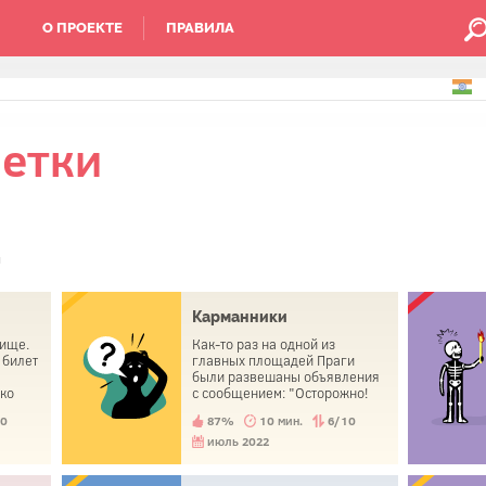
О ПРОЕКТЕ
ПРАВИЛА
етки
м
Карманники
лище.
Как-то раз на одной из
 билет
главных площадей Праги
были развешаны объявления
ько
с сообщением: "Осторожно!
Здесь работают карманники!".
10
87%
10 мин.
6/10
а не
Местные полицейские знали,
у и
что здесь действительно
июль 2022
ичной
много карманников, но они
активно срывали эти