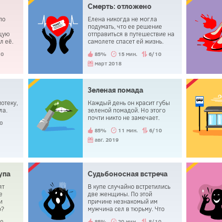
объявления. Зачем?
Смерть: отложено
по
Елена никогда не могла
подумать, что ее решение
щую
отправиться в путешествие на
л её.
самолете спасет ей жизнь.
но его
10
85%
15 мин.
6/10
март 2018
Зеленая помада
отеку,
Каждый день он красит губы
ла.
зеленой помадой. Но этого
почти никто не замечает.
0
85%
11 мин.
6/10
авг. 2019
упа
Судьбоносная встреча
ят
В купе случайно встретились
е
две женщины. По этой
и
причине незнакомый им
о?
мужчина сел в тюрьму. Что
произошло?
10
85%
20 мин.
8/10