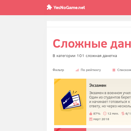
YesNoGame.net
Сложные дан
В категории 101 сложная данетка
Фильтр
По рейтингу
Списко
Экзамен
Экзамен в военном учи
Один из студентов берет
и начинает готовиться к
ответу, но через нескол
минут подходит к
87%
12 мин.
6/
преподавателю, ни слов
говоря, дает тому зачетк
март 2018
покидает экзамен с отл
оценкой.