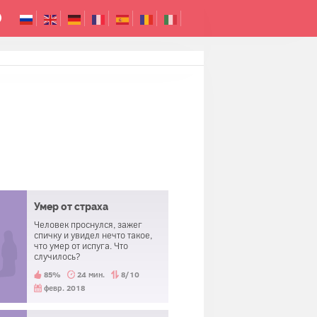
Умер от страха
Человек проснулся, зажег
спичку и увидел нечто такое,
что умер от испуга. Что
случилось?
85%
24 мин.
8/10
февр. 2018