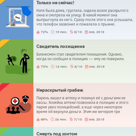
Только не сейчас!
Катя была дома, грустила, сидела возле раскрытого
окна и смотрела на улицу. В какой момент она
выпрыгнула из него. Сразу после этого она услышала,
что телефон зазвонил и пожалела о прыжке.
72%
15 мин.
6/10
янв. 2018
Свидетель похищения
Бизнесмен стал свидетелем похищения. Однако,
когда он сообщил в полицию — ему не поверили.
73%
14 мин.
6/10
янв. 2018
Нераскрытый грабеж
Парень зашел в аптеку и покинул её с деньгами из
кассы. Хозяйка аптеки позвонила в полицию и этого
парня увез полицейский, а еще через некоторое
время ей вернули деньги. Этим же вечером три
человека пришли в полицейский участок и сообщили
69%
24 мин.
7/10
янв. 2018
о краже.
Смерть под зонтом