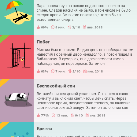
Пара нашла труп на пляже под зонтом с ножом на
спине. Следов насилия не было, в том числе не было
следов крови. Вскрытие показало, что это была
естественная смерть.
69%
9 мин.
3/10
янв. 2018
Побег
Михаил был в тюрьме. В один день он пообедал, затем
навестил тюремный двор ненадолго, а потом пошел в
библиотеку. В сумерках, вне досягаемости камер
наблюдения, он переоделся. Затем он
беспрепятственно вышел из тюрьмы. Как у него это
63%
7 мин.
2/10
янв. 2018
получилось?
Беспокойный сон
Виталий пришел домой уставшим. Он зашел в свою
комнату и выключил свет, чтобы лечь спать. Через
некоторое время, почувствовав тревогу, он включил
свет и осмотрел всё вокруг. Затем он выключил свет
обратно и снова попытался уснуть. Так было несколько
77%
13 мин.
6/10
янв. 2018
раз, прежде чем он посмотрел под свою кровать и
обнаружил там труп.
Брызги
Борис плыл на парусной лодке, когда его часы упали