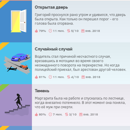
Открытая дверь
Григорий проснулся рано утром и удивился, что дверь
была открыта. Как только он перешел порог - его
голова была оторвана.
79%
11 мин.
5/10
янв. 2018
Случайный случай
Водитель стал причиной несчастного случая,
врезавшись в мотоцикл во время своего
неожиданного поворота на перекрестке. Но когда
полицейский приехал, был арестован другой человек.
Водитель был освобожден.
81%
11 мин.
4/10
янв. 2018
Темень
Маргарита была на работе и спускалась по лестнице,
когда внезапно потемнело. В этот момент она поняла,
что её муж при смерти.
80%
7 мин.
3/10
янв. 2018