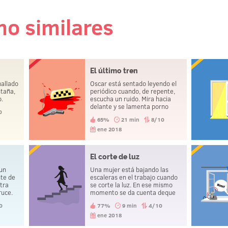
 no similares
El último tren
allado
Oscar está sentado leyendo el
ntaña,
periódico cuando, de repente,
o.
escucha un ruido. Mira hacia
delante y se lamenta porno
0
haber cogido el tren a tiempo.
65%
21 min
8/10
Poco después se suicida.
ene 2018
El corte de luz
 un
Una mujer está bajando las
nte de
escaleras en el trabajo cuando
tra
se corte la luz. En ese mismo
ruce.
momento se da cuenta deque
e
su marido acaba de morir.
0
77%
9 min
4/10
ro
nte, lo
ene 2018