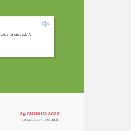
 en el parque, sentado en un
toda la ciudad. A
o un apagón. Cuando Jaime
fue fulminado por un rayo.
29 AGOSTO 2022
Cargado casi 4 años atrás