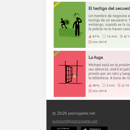
El testigo del secues
Un hombre de negocios 
testigo de un secuestro. 
embargo, cuando se lo c
la policía no le hacen cas
67%
14 min
6/1
ene 2018
La fuga
Michael está en la prisió
vez almorzó, visitó el pati
prisión por un rato y lueg
la biblioteca. A boca de n
fuera del alcance de las
50%
3 min
2/10
cámaras de seguridad, s
cambió de ropa. Luego sa
ene 2018
la cárcel sin problemas.
lo hizo?
© 2026 yesnogame.net
support@yesnogame.net