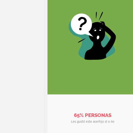
65% PERSONAS
Les gustó este acertijo sí o no