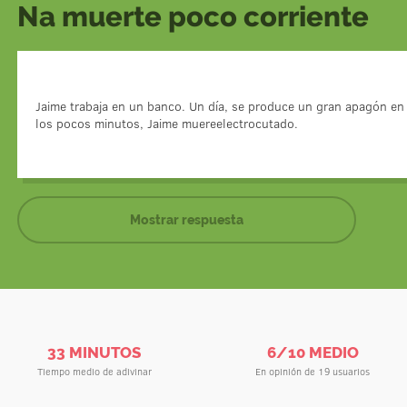
Na muerte poco corriente
Jaime era informático y aquel día decidió trabajar
Jaime trabaja en un banco. Un día, se produce un gran apagón en 
banco. De repente se produjo unatormenta, provocand
los pocos minutos, Jaime muereelectrocutado.
estaba pensando en marcharse a casa, 
Mostrar respuesta
33 MINUTOS
6/10 MEDIO
Tiempo medio de adivinar
En opinión de 19 usuarios