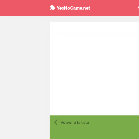
YesNoGame.net
Volver
a la lista