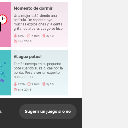
Momento de dormir
Una mujer está viendo una
película. De repente oye
muchas explosiones y la gente
gritando afuera. Luego se hizo
el silencio. La mujer apagué el
58%
7 min
2/10
televisor y se fue a dormir.
ene 2018
Al agua patos!
Tomás navega en su pequeño
bote cuando su reloj cae por la
borda. Pese a ser un experto
buceador, no
consiguerecuperarlo.
73%
9 min
5/10
ene 2018
s
Sugerir un juego sí o no