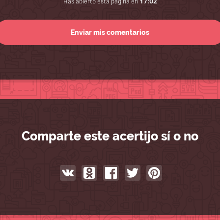
Has abierto esta página en
17:02
Comparte este acertijo sí o no