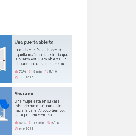
Una puerta abierta
Cuando Martín se despertó
aquella mañana, le extrañó que
la puerta estuviera abierta. En
el momento en que seasomó
fuera, murió decapitado.
72%
9 min
5/10
ene 2018
Ahora no
Una mujer está en su casa
mirando melancólicamente
hacia la calle. Al poco tiempo,
salta por una ventana.
Unsegundo después de hacerlo,
80%
16 min
6/10
suena el teléfono y ella se
lamenta de haber saltado.
ene 2018