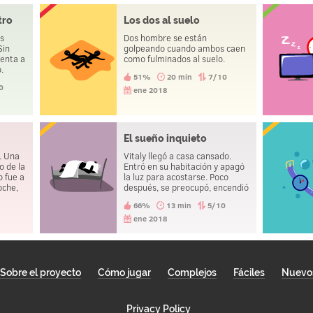
tro
Los dos al suelo
es
Dos hombre se están
Sin
golpeando cuando ambos caen
uenta a
como fulminados al suelo.
o.
51%
20 min
7/10
0
ene 2018
El sueño inquieto
n. Una
Vitaly llegó a casa cansado.
o de la
Entró en su habitación y apagó
o fue a
la luz para acostarse. Poco
oche,
después, se preocupó, encendió
la luz y examinó todo a su
66%
13 min
5/10
e
alrededor. Luego apagó la luz y
lió de
trató de volver a dormir. Lo hizo
ene 2018
 ¿Cómo
varias veces antes de mirar
debajo de su cama y encontrar
un cadáver.
Sobre el proyecto
Cómo jugar
Complejos
Fáciles
Nuevo
Privacy Policy