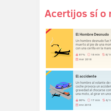
Acertijos sí o
El Hombre Desnudo
Un hombre desnudo fue h
muerto al pie de una mo
con una cerilla en la man
81%
18 min
8/1
mar 2018
El accidente
Un hombre al volante de
coche provoca un accide
gravedad al chocarse con
una moto, al girar en unc
Cuando llega la policía, s
80%
17 min
6/1
llevan a la comisaría a ot
hombre. Al que iba al vola
ene 2018
llevan a casa.