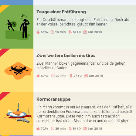
Zeuge einer Entführung
Ein Geschäftsmann bezeugt eine Entführung. Doch als
er der Polizei berichtet, glaubt ihm keiner.
66%
15 min
5/10
Jan 2018
Zwei weitere beißen ins Gras
Zwei Männer boxen gegeneinander und beide gehen
plötzlich zu Boden.
47%
20 min
7/10
Jan 2018
Kormoransuppe
Ein Mann kommt in ein Restaurant, das den Ruf hat, alle
nur erdenklichen Essenswünsche zu erfüllen und bestellt
Kormoransuppe. Diese wird ihm auch tatsächlich
serviert, er isst einen Bissen davon und erschießt sich.
Warum hat er das getan?
72%
26 min
8/10
Jan 2018