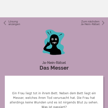
Lösung
Zum nächsten
anzeigen
Ja-Nein-Rätsel
Ja-Nein-Rätsel
Das Messer
Die Frau leidet an Schlafstörungen und nimmt zum
einschlafen starke Schlafmittel. Der Mörder kam nachdem
Ein Frau liegt tot in ihrem Bett. Neben dem Bett liegt ein
sie eingeschlafen war ins Zimmer und hat mit Hilfe des
Messer, welches ihren Tod verursacht hat. Die Frau hat
Messers ein Loch in ihr Wasserbett geschnitten. Das
allerdings keine Wunden und es ist nirgends Blut zu sehen.
Wasser wurde von der Auffangwanne, die Wasserschäden
Was ist passiert?