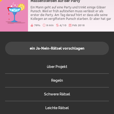
Massensterben auf der Party
Ein Mann geht auf eine Party und trinkt einige Gläser
Punsch. Weil er früh aufstehen muss verlässt er als
erster die Party. Am Tag darauf hört er dass alle seine
Kollegen an vergiftetem Punsch starben. Er aber hat gar
nichts bemerkt und hatte keine Beschwerden. Warum
76%
9 min
4/10
Feb 2018
ist er nicht gestorben?
ein Ja-Nein-Rätsel vorschlagen
über Projekt
Regeln
Schwere Rätsel
Leichte Rätsel