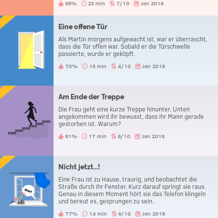
65%
23 min
7/10
Jan 2018
Eine offene Tür
Als Martin morgens aufgewacht ist, war er überrascht,
dass die Tür offen war. Sobald er die Türschwelle
passierte, wurde er geköpft.
70%
15 min
4/10
Jan 2018
Am Ende der Treppe
Die Frau geht eine kurze Treppe hinunter. Unten
angekommen wird ihr bewusst, dass ihr Mann gerade
gestorben ist. Warum?
61%
17 min
6/10
Jan 2018
Nicht jetzt...!
Eine Frau ist zu Hause, traurig, und beobachtet die
Straße durch ihr Fenster. Kurz darauf springt sie raus.
Genau in diesem Moment hört sie das Telefon klingeln
und bereut es, gesprungen zu sein.
77%
14 min
6/10
Jan 2018