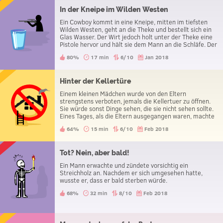
In der Kneipe im Wilden Westen
Ein Cowboy kommt in eine Kneipe, mitten im tiefsten
Wilden Westen, geht an die Theke und bestellt sich ein
Glas Wasser. Der Wirt jedoch holt unter der Theke eine
Pistole hervor und hält sie dem Mann an die Schläfe. Der
Mann bedankt sich daraufhin und verlässt die Kneipe.
80%
17 min
6/10
Jan 2018
Was soll das?
Hinter der Kellertüre
Einem kleinen Mädchen wurde von den Eltern
strengstens verboten, jemals die Kellertuer zu öffnen.
Sie würde sonst Dinge sehen, die sie nicht sehen sollte.
Eines Tages, als die Eltern ausgegangen waren, machte
das Mädchen die Kellertuer dennoch auf. Was sah das
64%
15 min
6/10
Feb 2018
Mädchen?
Tot? Nein, aber bald!
Ein Mann erwachte und zündete vorsichtig ein
Streichholz an. Nachdem er sich umgesehen hatte,
wusste er, dass er bald sterben würde.
68%
32 min
8/10
Feb 2018