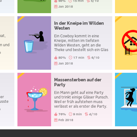
0
66%
15 min
5/10
ut es,
Jan 2018
In der Kneipe im Wilden
Westen
hat,
Ein Cowboy kommt in eine
Kneipe, mitten im tiefsten
en und
Wilden Westen, geht an die
 Diese
Theke und bestellt sich ein Glas
0
h
Wasser. Der Wirt jedoch holt
80%
17 min
6/10
ssen
unter der Theke eine Pistole
hervor und hält sie dem Mann
Jan 2018
?
an die Schläfe. Der Mann
bedankt sich daraufhin und
verlässt die Kneipe. Was soll
Massensterben auf der
das?
Party
Ein Mann geht auf eine Party
 er
und trinkt einige Gläser Punsch.
usste
Weil er früh aufstehen muss
würde.
verlässt er als erster die Party.
0
Am Tag darauf hört er dass alle
76%
9 min
4/10
seine Kollegen an vergiftetem
Punsch starben. Er aber hat gar
Feb 2018
nichts bemerkt und hatte keine
Beschwerden. Warum ist er
nicht gestorben?