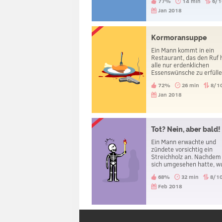
77%
14 min
6/1
Telefon klingeln und bere
gesprungen zu sein.
Jan 2018
Kormoransuppe
Ein Mann kommt in ein
Restaurant, das den Ruf 
alle nur erdenklichen
Essenswünsche zu erfüll
bestellt Kormoransuppe.
72%
26 min
8/1
wird ihm auch tatsächlic
serviert, er isst einen Bi
Jan 2018
davon und erschießt sich.
Warum hat er das getan
Tot? Nein, aber bald!
Ein Mann erwachte und
zündete vorsichtig ein
Streichholz an. Nachdem
sich umgesehen hatte, w
er, dass er bald sterben 
68%
32 min
8/1
Feb 2018