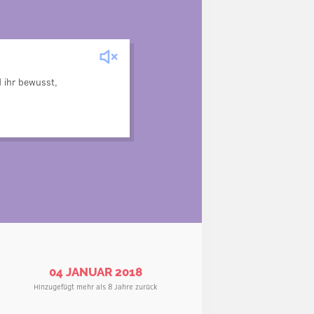
e Frau des Mannes an einem
 ihr bewusst,
n defektes Notstromaggregat
ht, gehen alle Lichter aus,
Stromausfall.
04 JANUAR 2018
Hinzugefügt mehr als 8 Jahre zurück