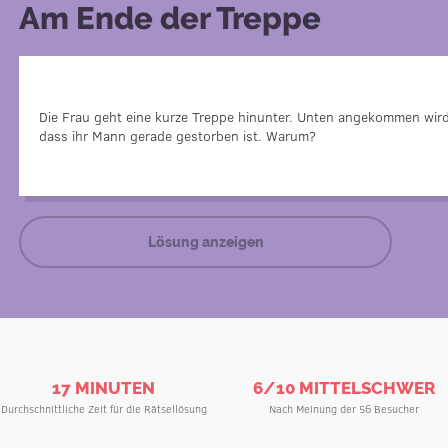
Am Ende der Treppe
Es handelt sich um ein Krankenhaus, in dem di
Die Frau geht eine kurze Treppe hinunter. Unten angekommen wird
Beatmungsgerät liegt. Die Frau ist Technikerin, die ei
dass ihr Mann gerade gestorben ist. Warum?
reparieren soll. Während sie die Treppe hinunterge
Lösung anzeigen
17 MINUTEN
6/10 MITTELSCHWER
Durchschnittliche Zeit für die Rätsellösung
Nach Meinung der 56 Besucher