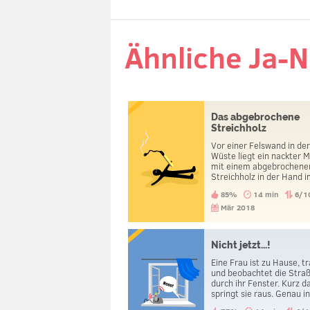
Ähnliche Ja-N
Das abgebrochene
Streichholz
Vor einer Felswand in de
Wüste liegt ein nackter 
mit einem abgebrochene
Streichholz in der Hand 
Sand. Spuren sind keine 
85%
14 min
6/1
sehen. Was ist passiert?
Mär 2018
Nicht jetzt...!
Eine Frau ist zu Hause, tr
und beobachtet die Stra
durch ihr Fenster. Kurz d
springt sie raus. Genau i
diesem Moment hört sie 