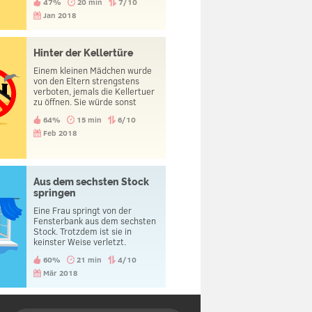
47%
20 min
7/10
Jan 2018
Hinter der Kellertüre
Einem kleinen Mädchen wurde
von den Eltern strengstens
verboten, jemals die Kellertuer
zu öffnen. Sie würde sonst
Dinge sehen, die sie nicht sehen
64%
15 min
6/10
sollte. Eines Tages, als die
Eltern ausgegangen waren,
Feb 2018
machte das Mädchen die
Kellertuer dennoch auf. Was
sah das Mädchen?
Aus dem sechsten Stock
springen
Eine Frau springt von der
Fensterbank aus dem sechsten
Stock. Trotzdem ist sie in
keinster Weise verletzt.
60%
21 min
4/10
Mär 2018