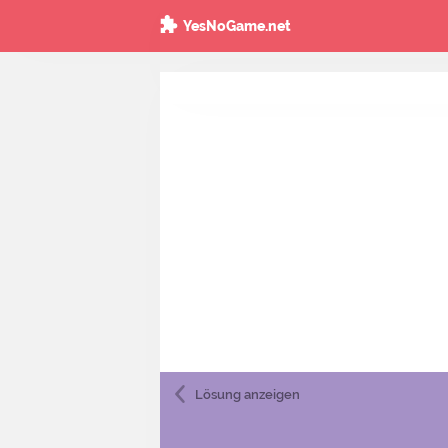
YesNoGame.net
Lösung
anzeigen