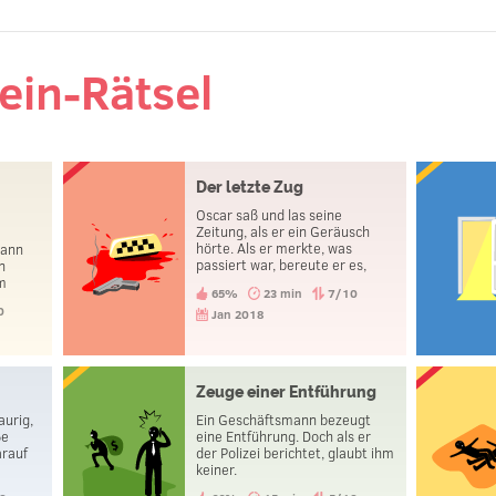
ein-Rätsel
Der letzte Zug
Oscar saß und las seine
Zeitung, als er ein Geräusch
r
hörte. Als er merkte, was
Mann
passiert war, bereute er es,
n
dass er den Zug nicht
im
65%
23 min
7/10
rechtzeitig erwischt hatte. Kurz
zu
0
darauf beging er Selbstmord.
Jan 2018
Zeuge einer Entführung
aurig,
Ein Geschäftsmann bezeugt
ße
eine Entführung. Doch als er
arauf
der Polizei berichtet, glaubt ihm
n
keiner.
das