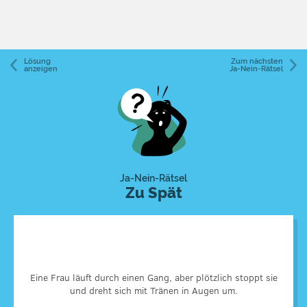
Lösung
Zum nächsten
anzeigen
Ja-Nein-Rätsel
Ja-Nein-Rätsel
Zu Spät
Die Frau war eine Anwältin, die endlich den Freispruch für
ihren Mandanten bekam, der zum Tode verurteilt wurde. Sie
Eine Frau läuft durch einen Gang, aber plötzlich stoppt sie
rannte zum Raum mit dem elektrischen Stuhl, um die
und dreht sich mit Tränen in Augen um.
Vollstreckung zu verhindern. Als sie die blinkenden