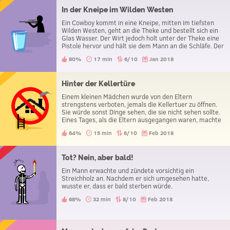
In der Kneipe im Wilden Westen
Ein Cowboy kommt in eine Kneipe, mitten im tiefsten
Wilden Westen, geht an die Theke und bestellt sich ein
Glas Wasser. Der Wirt jedoch holt unter der Theke eine
Pistole hervor und hält sie dem Mann an die Schläfe. Der
Mann bedankt sich daraufhin und verlässt die Kneipe.
80%
17 min
6/10
Jan 2018
Was soll das?
Hinter der Kellertüre
Einem kleinen Mädchen wurde von den Eltern
strengstens verboten, jemals die Kellertuer zu öffnen.
Sie würde sonst Dinge sehen, die sie nicht sehen sollte.
Eines Tages, als die Eltern ausgegangen waren, machte
das Mädchen die Kellertuer dennoch auf. Was sah das
64%
15 min
6/10
Feb 2018
Mädchen?
Tot? Nein, aber bald!
Ein Mann erwachte und zündete vorsichtig ein
Streichholz an. Nachdem er sich umgesehen hatte,
wusste er, dass er bald sterben würde.
68%
32 min
8/10
Feb 2018