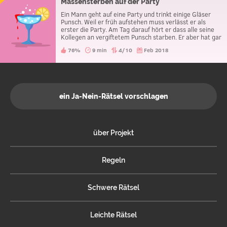
Massensterben auf der Party
Ein Mann geht auf eine Party und trinkt einige Gläser
Punsch. Weil er früh aufstehen muss verlässt er als
erster die Party. Am Tag darauf hört er dass alle seine
Kollegen an vergiftetem Punsch starben. Er aber hat gar
nichts bemerkt und hatte keine Beschwerden. Warum
76%
9 min
4/10
Feb 2018
ist er nicht gestorben?
ein Ja-Nein-Rätsel vorschlagen
über Projekt
Regeln
Schwere Rätsel
Leichte Rätsel