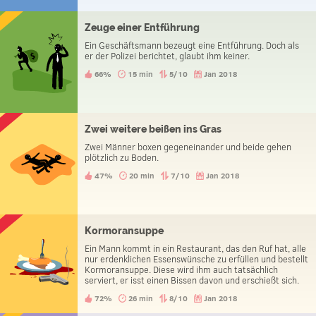
Zeuge einer Entführung
Ein Geschäftsmann bezeugt eine Entführung. Doch als
er der Polizei berichtet, glaubt ihm keiner.
66%
15 min
5/10
Jan 2018
Zwei weitere beißen ins Gras
Zwei Männer boxen gegeneinander und beide gehen
plötzlich zu Boden.
47%
20 min
7/10
Jan 2018
Kormoransuppe
Ein Mann kommt in ein Restaurant, das den Ruf hat, alle
nur erdenklichen Essenswünsche zu erfüllen und bestellt
Kormoransuppe. Diese wird ihm auch tatsächlich
serviert, er isst einen Bissen davon und erschießt sich.
Warum hat er das getan?
72%
26 min
8/10
Jan 2018