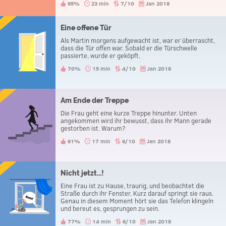
65%
23 min
7/10
Jan 2018
Eine offene Tür
Als Martin morgens aufgewacht ist, war er überrascht,
dass die Tür offen war. Sobald er die Türschwelle
passierte, wurde er geköpft.
70%
15 min
4/10
Jan 2018
Am Ende der Treppe
Die Frau geht eine kurze Treppe hinunter. Unten
angekommen wird ihr bewusst, dass ihr Mann gerade
gestorben ist. Warum?
61%
17 min
6/10
Jan 2018
Nicht jetzt...!
Eine Frau ist zu Hause, traurig, und beobachtet die
Straße durch ihr Fenster. Kurz darauf springt sie raus.
Genau in diesem Moment hört sie das Telefon klingeln
und bereut es, gesprungen zu sein.
77%
14 min
6/10
Jan 2018