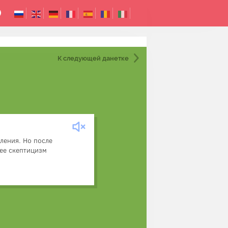
К следующей
данетке
ных слухов, и естественно
ления. Но после
а каждый свой шаг. После
 ее скептицизм
ывать все фотографии, она
, где она спит в палатке.