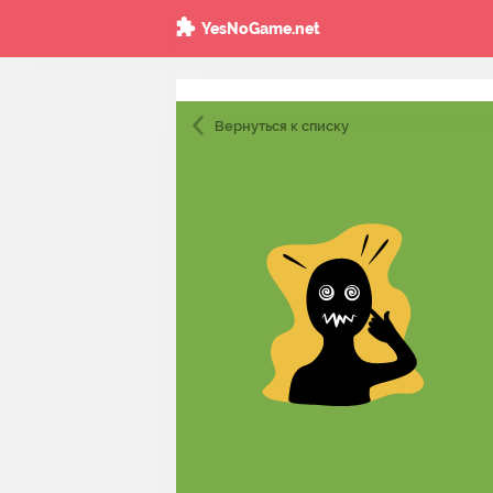
YesNoGame.net
Вернуться
к списку