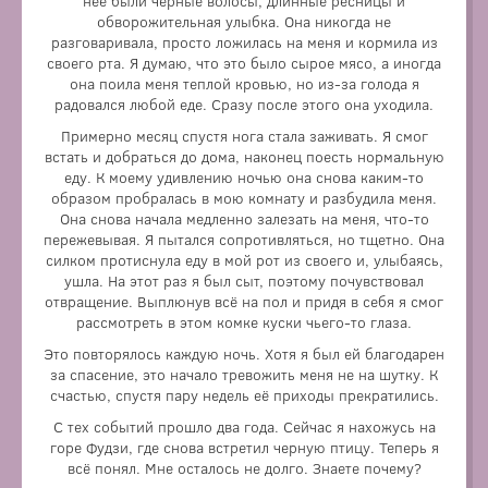
неё были черные волосы, длинные ресницы и
обворожительная улыбка. Она никогда не
разговаривала, просто ложилась на меня и кормила из
своего рта. Я думаю, что это было сырое мясо, а иногда
она поила меня теплой кровью, но из-за голода я
Эта девушка — демон. Ей хотелось позаботиться о
радовался любой еде. Сразу после этого она уходила.
главном герое, продлить его жизнь.
Примерно месяц спустя нога стала заживать. Я смог
Спустя два года после последней кормёжки она снова
встать и добраться до дома, наконец поесть нормальную
пришла к главному герою, но не для кормежки. Она
еду. К моему удивлению ночью она снова каким-то
перевоплотилась в черную птицу и унесла его в своё
образом пробралась в мою комнату и разбудила меня.
гнездо на горе Фудзи. Она стала откусывать от него
Она снова начала медленно залезать на меня, что-то
небольшие куски плоти каждый день, чтобы
пережевывая. Я пытался сопротивляться, но тщетно. Она
перемещаться во времени и кормить его же в прошлом,
силком протиснула еду в мой рот из своего и, улыбаясь,
ведь иначе он умер бы от голода.
ушла. На этот раз я был сыт, поэтому почувствовал
отвращение. Выплюнув всё на пол и придя в себя я смог
рассмотреть в этом комке куски чьего-то глаза.
Это повторялось каждую ночь. Хотя я был ей благодарен
за спасение, это начало тревожить меня не на шутку. К
счастью, спустя пару недель её приходы прекратились.
С тех событий прошло два года. Сейчас я нахожусь на
горе Фудзи, где снова встретил черную птицу. Теперь я
всё понял. Мне осталось не долго. Знаете почему?