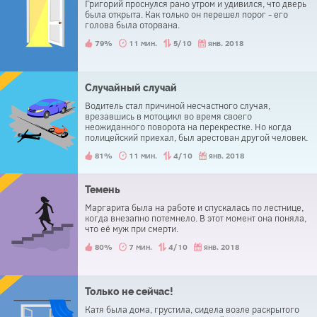
Григорий проснулся рано утром и удивился, что дверь
была открыта. Как только он перешел порог - его
голова была оторвана.
79%
11 мин.
5/10
янв. 2018
Случайный случай
Водитель стал причиной несчастного случая,
врезавшись в мотоцикл во время своего
неожиданного поворота на перекрестке. Но когда
полицейский приехал, был арестован другой человек.
Водитель был освобожден.
81%
11 мин.
4/10
янв. 2018
Темень
Маргарита была на работе и спускалась по лестнице,
когда внезапно потемнело. В этот момент она поняла,
что её муж при смерти.
80%
7 мин.
4/10
янв. 2018
Только не сейчас!
Катя была дома, грустила, сидела возле раскрытого