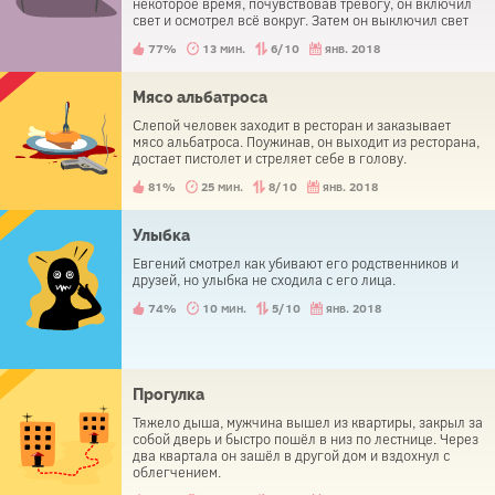
некоторое время, почувствовав тревогу, он включил
свет и осмотрел всё вокруг. Затем он выключил свет
обратно и снова попытался уснуть. Так было несколько
77%
13 мин.
6/10
янв. 2018
раз, прежде чем он посмотрел под свою кровать и
обнаружил там труп.
Мясо альбатроса
Слепой человек заходит в ресторан и заказывает
мясо альбатроса. Поужинав, он выходит из ресторана,
достает пистолет и стреляет себе в голову.
81%
25 мин.
8/10
янв. 2018
Улыбка
Евгений смотрел как убивают его родственников и
друзей, но улыбка не сходила с его лица.
74%
10 мин.
5/10
янв. 2018
Прогулка
Тяжело дыша, мужчина вышел из квартиры, закрыл за
собой дверь и быстро пошёл в низ по лестнице. Через
два квартала он зашёл в другой дом и вздохнул с
облегчением.