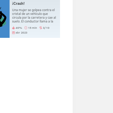
¡Crash!
Una mujer se golpea contra el
cristal de un vehículo que
circula por la carretera y cae al
suelo. El conductor llama a la
policía que tras atender a la
40%
15 min
3/10
accidentada, se la lleva
detenida. ¿Qué pasó?
abr 2023