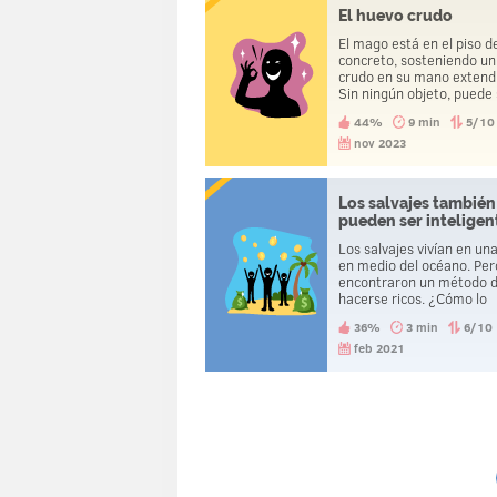
El huevo crudo
El mago está en el piso d
concreto, sosteniendo u
crudo en su mano extend
Sin ningún objeto, puede 
el huevo de tal manera q
44%
9 min
5/10
vuele un metro hacia aba
se rompa. ¿Cómo lo hac
nov 2023
Los salvajes también
pueden ser inteligen
Los salvajes vivían en una
en medio del océano. Per
encontraron un método 
hacerse ricos. ¿Cómo lo
hicieron?
36%
3 min
6/10
feb 2021