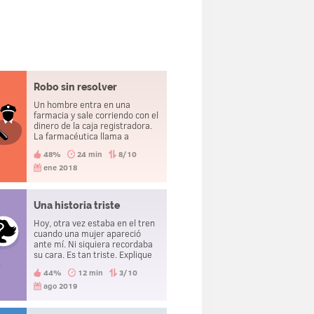
Robo sin resolver
Un hombre entra en una
farmacia y sale corriendo con el
dinero de la caja registradora.
La farmacéutica llama a
lacomisaría y, minutos después,
48%
24 min
8/10
un agente de policía recupera
el dinero y se lleva al hombre.
ene 2018
Esa misma tarde los tresvan a
la comisaría a poner una
denuncia por robo.
Una historia triste
Hoy, otra vez estaba en el tren
cuando una mujer apareció
ante mí. Ni siquiera recordaba
su cara. Es tan triste. Explique
por qué el narrador se siente
44%
12 min
3/10
triste.
ago 2019