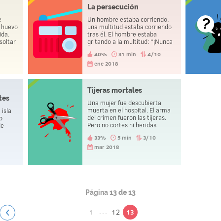
La persecución
e
Un hombre estaba corriendo,
n huevo
una multitud estaba corriendo
ida.
tras él. El hombre estaba
soltar
gritando a la multitud: “¡Nunca
ue
verán el oro!” y comienza a
40%
31 min
4/10
jo y no
disparar. Las personas que lo
e?
estaban observando están
ene 2018
exultantes.
Tijeras mortales
tes
Una mujer fue descubierta
muerta en el hospital. El arma
 isla
del crímen fueron las tijeras.
o
Pero no cortes ni heridas
de
fueron descubiertos en el
33%
5 min
3/10
cuerpo.
mar 2018
Página
13 de 13
...
1
12
13