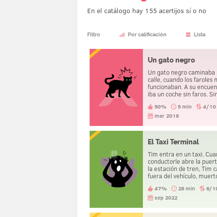
En el catálogo hay 155 acertijos sí o no
Filtro
Por calificación
Lista
Un gato negro
Un gato negro caminaba 
calle, cuando los faroles 
funcionaban. A su encuen
iba un coche sin faros. Si
embargo, el gato quedó 
50%
5 min
4/10
salvo.
mar 2018
El Taxi Terminal
Tim entra en un taxi. Cuando le
conductorle abre la puer
la estación de tren, Tim 
fuera del vehículo, muert
47%
28 min
6/1
sep 2022