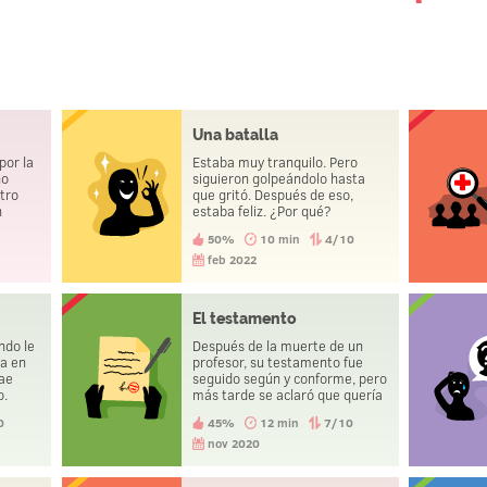
Una batalla
por la
Estaba muy tranquilo. Pero
no
siguieron golpeándolo hasta
tro
que gritó. Después de eso,
n
estaba feliz. ¿Por qué?
sano y
50%
10 min
4/10
feb 2022
El testamento
Después de la muerte de un
ta en
profesor, su testamento fue
cae
seguido según y conforme, pero
o.
más tarde se aclaró que quería
algo completamente diferente.
0
45%
12 min
7/10
¿Por qué?
nov 2020