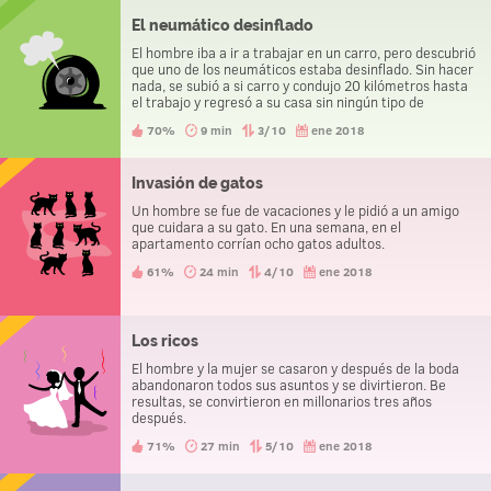
El neumático desinflado
El hombre iba a ir a trabajar en un carro, pero descubrió
que uno de los neumáticos estaba desinflado. Sin hacer
nada, se subió a si carro y condujo 20 kilómetros hasta
el trabajo y regresó a su casa sin ningún tipo de
obstáculos. ¿Cómo lo hizo?
70%
9 min
3/10
ene 2018
Invasión de gatos
Un hombre se fue de vacaciones y le pidió a un amigo
que cuidara a su gato. En una semana, en el
apartamento corrían ocho gatos adultos.
61%
24 min
4/10
ene 2018
Los ricos
El hombre y la mujer se casaron y después de la boda
abandonaron todos sus asuntos y se divirtieron. Вe
resultas, se convirtieron en millonarios tres años
después.
71%
27 min
5/10
ene 2018