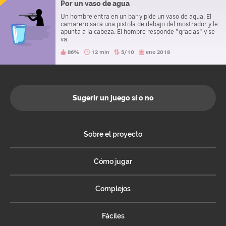
Por un vaso de agua
Un hombre entra en un bar y pide un vaso de agua. El
camarero saca una pistola de debajo del mostrador y le
apunta a la cabeza. El hombre responde "gracias" y se
va.
86%
12 min
5/10
ene 2018
Sugerir un juego sí o no
Sobre el proyecto
Cómo jugar
Complejos
Fáciles