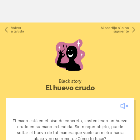
Volver
Al acertijo sí o no
a la lista
siguiente
Black story
El huevo crudo
El mago está en el piso de concreto, sosteniendo un huevo
Simplemente sostiene el huevo a una altura de un metro y
crudo en su mano extendida. Sin ningún objeto, puede
soltar el huevo de tal manera que vuele un metro hacia
medio. Vuela el primer metro sin romperse.
abajo y no se rompa. ¿Cómo lo hace?