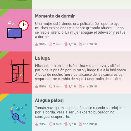
Momento de dormir
Una mujer está viendo una película. De repente oye
muchas explosiones y la gente gritando afuera. Luego
se hizo el silencio. La mujer apagué el televisor y se fue
a dormir.
58%
7 min
2/10
ene 2018
La fuga
Michael está en la prisión. Una vez almorzó, visitó el
patio de la prisión por un rato y luego fue a la biblioteca.
A boca de noche, fuera del alcance de las cámaras de
seguridad, se cambió de ropa. Luego salió de la cárcel
sin problemas. ¿Cómo lo hizo?
50%
3 min
2/10
ene 2018
Al agua patos!
Tomás navega en su pequeño bote cuando su reloj cae
por la borda. Pese a ser un experto buceador, no
consiguerecuperarlo.
73%
9 min
5/10
ene 2018