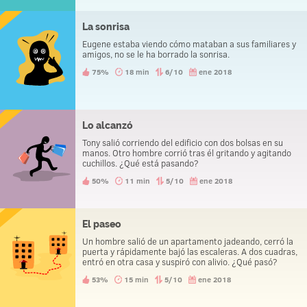
La sonrisa
Eugene estaba viendo cómo mataban a sus familiares y
amigos, no se le ha borrado la sonrisa.
75%
18 min
6/10
ene 2018
Lo alcanzó
Tony salió corriendo del edificio con dos bolsas en su
manos. Otro hombre corrió tras él gritando y agitando
cuchillos. ¿Qué está pasando?
50%
11 min
5/10
ene 2018
El paseo
Un hombre salió de un apartamento jadeando, cerró la
puerta y rápidamente bajó las escaleras. A dos cuadras,
entró en otra casa y suspiró con alivio. ¿Qué pasó?
53%
15 min
5/10
ene 2018