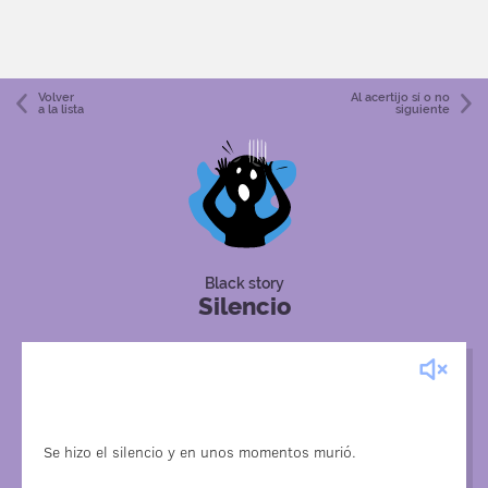
Volver
Al acertijo sí o no
a la lista
siguiente
Black story
Silencio
Una funámbula muestra acrobacias a gran altitud. Según el
argumento, debía saltar del cable exa en el momento
exacto cuando el músico dejara de tocar.
Se hizo el silencio y en unos momentos murió.
Ese día, el músico no se sentía bien y de repente perdió el