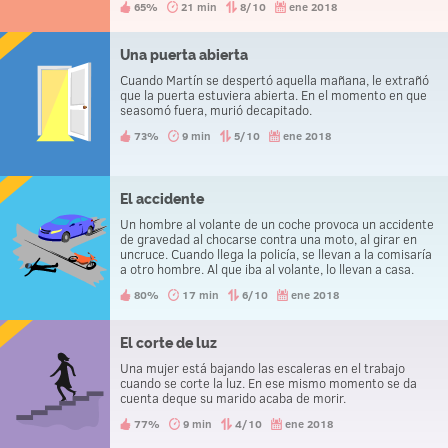
65%
21 min
8/10
ene 2018
Una puerta abierta
Cuando Martín se despertó aquella mañana, le extrañó
que la puerta estuviera abierta. En el momento en que
seasomó fuera, murió decapitado.
73%
9 min
5/10
ene 2018
El accidente
Un hombre al volante de un coche provoca un accidente
de gravedad al chocarse contra una moto, al girar en
uncruce. Cuando llega la policía, se llevan a la comisaría
a otro hombre. Al que iba al volante, lo llevan a casa.
80%
17 min
6/10
ene 2018
El corte de luz
Una mujer está bajando las escaleras en el trabajo
cuando se corte la luz. En ese mismo momento se da
cuenta deque su marido acaba de morir.
77%
9 min
4/10
ene 2018