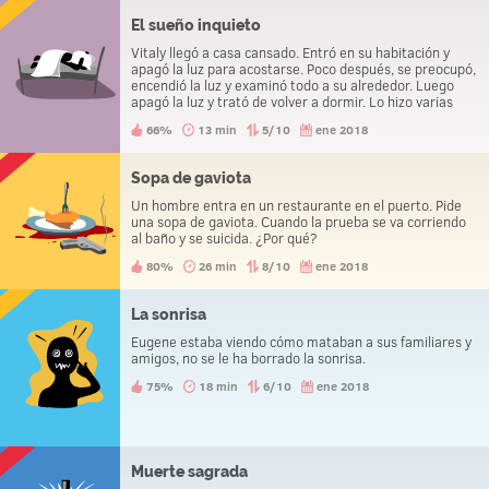
El sueño inquieto
Vitaly llegó a casa cansado. Entró en su habitación y
apagó la luz para acostarse. Poco después, se preocupó,
encendió la luz y examinó todo a su alrededor. Luego
apagó la luz y trató de volver a dormir. Lo hizo varias
veces antes de mirar debajo de su cama y encontrar un
66%
13 min
5/10
ene 2018
cadáver.
Sopa de gaviota
Un hombre entra en un restaurante en el puerto. Pide
una sopa de gaviota. Cuando la prueba se va corriendo
al baño y se suicida. ¿Por qué?
80%
26 min
8/10
ene 2018
La sonrisa
Eugene estaba viendo cómo mataban a sus familiares y
amigos, no se le ha borrado la sonrisa.
75%
18 min
6/10
ene 2018
Muerte sagrada