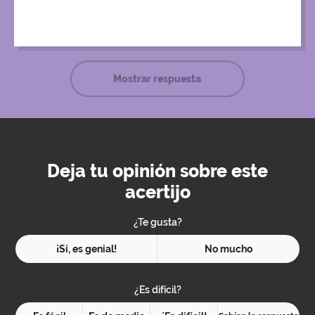
conocimiento. La música se calló, la funámbula saltó muy
temprano y cayó a su muerte.
Mostrar respuesta
Deja tu opinión sobre este
acertijo
¿Te gusta?
¡Sí, es genial!
No mucho
¿Es difícil?