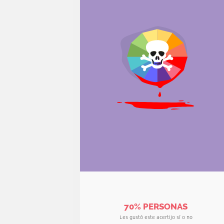
70% PERSONAS
Les gustó este acertijo sí o no