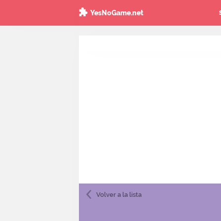
YesNoGame.net
Volver
a la lista