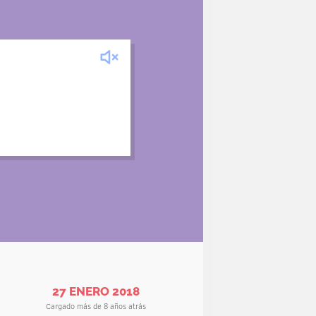
, los médicos locales deben
n antídoto. Generalmente, el
 qué color era la serpiente
nera identifican la especie.
to contra la otra serpiente.
27 ENERO 2018
Cargado más de 8 años atrás