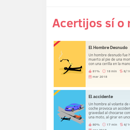
Acertijos sí o
El Hombre Desnudo
Un hombre desnudo fue h
muerto al pie de una mo
con una cerilla en la man
81%
18 min
8/1
mar 2018
El accidente
Un hombre al volante de
coche provoca un accide
gravedad al chocarse con
una moto, al girar en unc
Cuando llega la policía, s
80%
17 min
6/1
llevan a la comisaría a ot
ene 2018