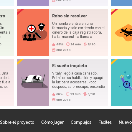
nte, lo
tro
Robo sin resolver
es
Un hombre entra en una
Sin
farmacia y sale corriendo con el
uenta a
dinero de la caja registradora.
o.
La farmacéutica llama a
lacomisaría y, minutos después,
0
48%
24 min
8/10
un agente de policía recupera
el dinero y se lleva al hombre.
ene 2018
Esa misma tarde los tresvan a
la comisaría a poner una
denuncia por robo.
El sueño inquieto
n. Una
Vitaly llegó a casa cansado.
o de la
Entró en su habitación y apagó
o fue a
la luz para acostarse. Poco
oche,
después, se preocupó, encendió
la luz y examinó todo a su
66%
13 min
5/10
e
alrededor. Luego apagó la luz y
lió de
trató de volver a dormir. Lo hizo
ene 2018
 ¿Cómo
varias veces antes de mirar
debajo de su cama y encontrar
un cadáver.
Sobre el proyecto
Cómo jugar
Complejos
Fáciles
Nuevo