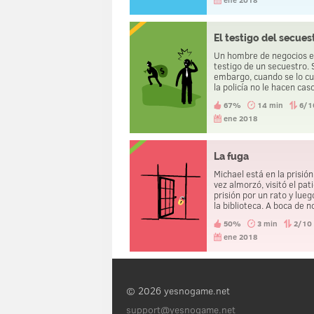
hombre. Al que iba al vola
llevan a casa.
El testigo del secues
Un hombre de negocios 
testigo de un secuestro. 
embargo, cuando se lo c
la policía no le hacen cas
67%
14 min
6/1
ene 2018
La fuga
Michael está en la prisió
vez almorzó, visitó el pati
prisión por un rato y lueg
la biblioteca. A boca de n
fuera del alcance de las
50%
3 min
2/10
cámaras de seguridad, s
cambió de ropa. Luego sa
ene 2018
la cárcel sin problemas.
lo hizo?
© 2026 yesnogame.net
support@yesnogame.net