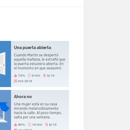
Una puerta abierta
Cuando Martín se despertó
aquella mañana, le extrañó que
la puerta estuviera abierta. En
el momento en que seasomó
fuera, murió decapitado.
72%
9 min
5/10
ene 2018
Ahora no
Una mujer está en su casa
mirando melancólicamente
hacia la calle. Al poco tiempo,
salta por una ventana.
Unsegundo después de hacerlo,
80%
16 min
6/10
suena el teléfono y ella se
ene 2018