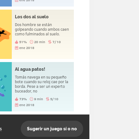
lamenta de haber saltado.
Los dos al suelo
Dos hombre se están
golpeando cuando ambos caen
como fulminados al suelo.
51%
20 min
7/10
ene 2018
Al agua patos!
Tomás navega en su pequeño
bote cuando su reloj cae por la
borda. Pese a ser un experto
buceador, no
consiguerecuperarlo.
73%
9 min
5/10
ene 2018
s
Sugerir un juego sí o no