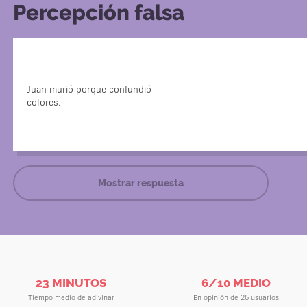
Percepción falsa
Si un turista en Tailandia es mordido por una serpiente
identificar una especie de serpiente para elegir u
Juan murió porque confundió
turista mismo no lo entiende, por lo que le preguntan de
colores.
y de esa ma
Juan era daltónico, por eso recibió el antído
Mostrar respuesta
23 MINUTOS
6/10 MEDIO
Tiempo medio de adivinar
En opinión de 26 usuarios