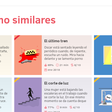
 no similares
El último tren
allado
Oscar está sentado leyendo el
ntaña,
periódico cuando, de repente,
o.
escucha un ruido. Mira hacia
delante y se lamenta porno
0
haber cogido el tren a tiempo.
65%
21 min
8/10
Poco después se suicida.
ene 2018
El corte de luz
 un
Una mujer está bajando las
nte de
escaleras en el trabajo cuando
tra
se corte la luz. En ese mismo
ruce.
momento se da cuenta deque
e
su marido acaba de morir.
0
77%
9 min
4/10
ro
ene 2018