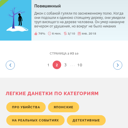
Повешенный
Джон с собакой гуляли по заснеженному полю. Когда
они подошли к одиноко стоящему дереву, они увидели
труп висящего на дереве человека. Он умер накануне
вечером от удушения, но вокруг не было никаких
следов, кроме следов Джона и его собаки.
76%
6 мин.
3/10
янв. 2018
СТРАНИЦА
2 ИЗ 10
...
1
3
10
2
ЛЕГКИЕ ДАНЕТКИ ПО КАТЕГОРИЯМ
ПРО УБИЙСТВА
ЯПОНСКИЕ
НА РЕАЛЬНЫХ СОБЫТИЯХ
ДЕТЕКТИВНЫЕ