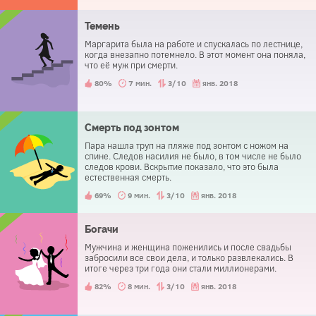
Темень
Маргарита была на работе и спускалась по лестнице,
когда внезапно потемнело. В этот момент она поняла,
что её муж при смерти.
80%
7 мин.
3/10
янв. 2018
Смерть под зонтом
Пара нашла труп на пляже под зонтом с ножом на
спине. Следов насилия не было, в том числе не было
следов крови. Вскрытие показало, что это была
естественная смерть.
69%
9 мин.
3/10
янв. 2018
Богачи
Мужчина и женщина поженились и после свадьбы
забросили все свои дела, и только развлекались. В
итоге через три года они стали миллионерами.
82%
8 мин.
3/10
янв. 2018