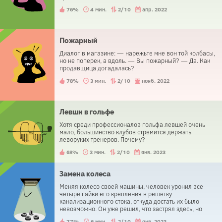
76%
4 мин.
2/10
апр. 2022
Пожарный
Диалог в магазине: — нарежьте мне вон той колбасы,
но не поперек, а вдоль. — Вы пожарный? — Да. Как
продавщица догадалась?
78%
3 мин.
2/10
нояб. 2022
Левши в гольфе
Хотя среди профессионалов гольфа левшей очень
мало, большинство клубов стремится держать
леворуких тренеров. Почему?
68%
3 мин.
2/10
янв. 2023
Замена колеса
Меняя колесо своей машины, человек уронил все
четыре гайки его крепления в решетку
канализационного стока, откуда достать их было
невозможно. Он уже решил, что застрял здесь, но
проходивший мимо мальчик подсказал ему очень
77%
6 мин.
2/10
янв. 2023