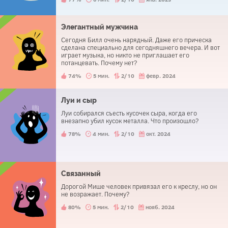
дельную мысль, которая позволила ему поехать
дальше. В чем состояла его идея?
Элегантный мужчина
Сегодня Билл очень нарядный. Даже его прическа
сделана специально для сегодняшнего вечера. И вот
играет музыка, но никто не приглашает его
потанцевать. Почему нет?
74%
5 мин.
2/10
февр. 2024
Луи и сыр
Луи собирался съесть кусочек сыра, когда его
внезапно убил кусок металла. Что произошло?
78%
4 мин.
2/10
окт. 2024
Связанный
Дорогой Мише человек привязал его к креслу, но он
не возражает. Почему?
80%
5 мин.
2/10
нояб. 2024