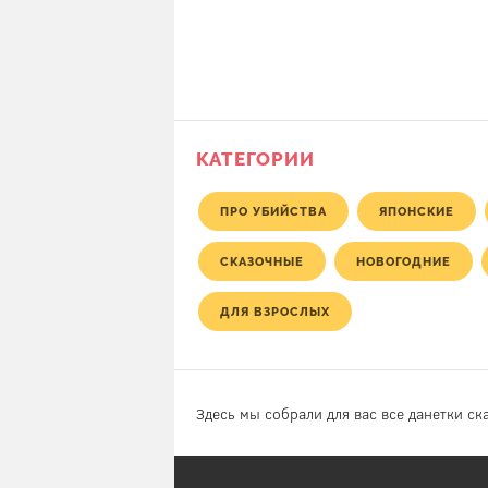
кислорода. Его жена ск
что ночью, примерно в э
время, она вставала и 
как он сидел в своей
мастерской и явно не
собирался никуда идти. 
произошло?
КАТЕГОРИИ
ПРО УБИЙСТВА
ЯПОНСКИЕ
СКАЗОЧНЫЕ
НОВОГОДНИЕ
ДЛЯ ВЗРОСЛЫХ
Здесь мы собрали для вас все данетки ск