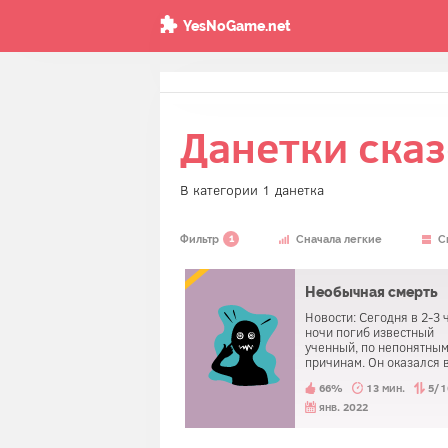
YesNoGame.net
Данетки ска
В категории 1 данетка
1
Фильтр
Сначала легкие
С
Необычная смерть
Новости: Сегодня в 2-3 
ночи погиб известный
ученный, по непонятны
причинам. Он оказался в
внутри дерева. Никаких
66%
13 мин.
5/1
отверстий в дереве не б
он не мог никак туда поп
янв. 2022
Ему было тяжело дышать
скончался от нехватки