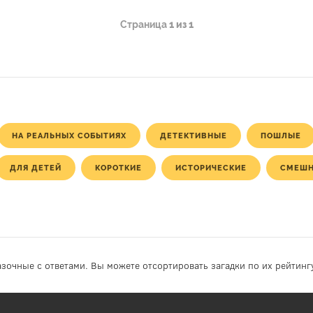
азала
то же
видела
Страница
1 из 1
Что
НА РЕАЛЬНЫХ СОБЫТИЯХ
ДЕТЕКТИВНЫЕ
ПОШЛЫЕ
ДЛЯ ДЕТЕЙ
КОРОТКИЕ
ИСТОРИЧЕСКИЕ
СМЕШ
азочные с ответами. Вы можете отсортировать загадки по их рейтинг