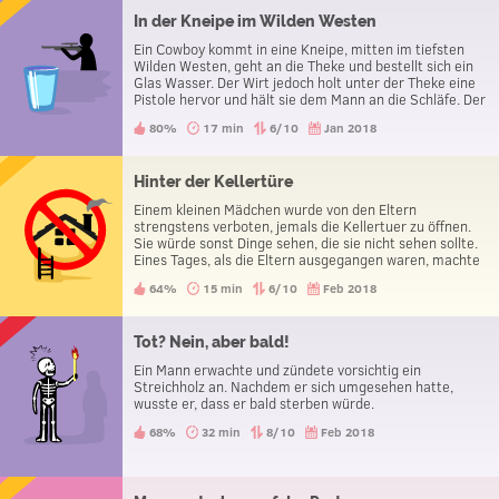
In der Kneipe im Wilden Westen
Ein Cowboy kommt in eine Kneipe, mitten im tiefsten
Wilden Westen, geht an die Theke und bestellt sich ein
Glas Wasser. Der Wirt jedoch holt unter der Theke eine
Pistole hervor und hält sie dem Mann an die Schläfe. Der
Mann bedankt sich daraufhin und verlässt die Kneipe.
80%
17 min
6/10
Jan 2018
Was soll das?
Hinter der Kellertüre
Einem kleinen Mädchen wurde von den Eltern
strengstens verboten, jemals die Kellertuer zu öffnen.
Sie würde sonst Dinge sehen, die sie nicht sehen sollte.
Eines Tages, als die Eltern ausgegangen waren, machte
das Mädchen die Kellertuer dennoch auf. Was sah das
64%
15 min
6/10
Feb 2018
Mädchen?
Tot? Nein, aber bald!
Ein Mann erwachte und zündete vorsichtig ein
Streichholz an. Nachdem er sich umgesehen hatte,
wusste er, dass er bald sterben würde.
68%
32 min
8/10
Feb 2018