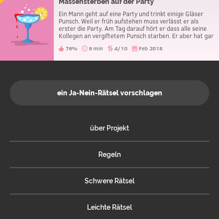
Massensterben auf der Party
Ein Mann geht auf eine Party und trinkt einige Gläser
Punsch. Weil er früh aufstehen muss verlässt er als
erster die Party. Am Tag darauf hört er dass alle seine
Kollegen an vergiftetem Punsch starben. Er aber hat gar
nichts bemerkt und hatte keine Beschwerden. Warum
76%
9 min
4/10
Feb 2018
ist er nicht gestorben?
ein Ja-Nein-Rätsel vorschlagen
über Projekt
Regeln
Schwere Rätsel
Leichte Rätsel