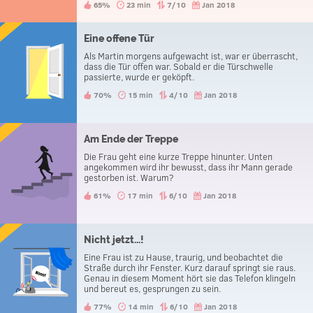
65%
23 min
7/10
Jan 2018
Eine offene Tür
Als Martin morgens aufgewacht ist, war er überrascht,
dass die Tür offen war. Sobald er die Türschwelle
passierte, wurde er geköpft.
70%
15 min
4/10
Jan 2018
Am Ende der Treppe
Die Frau geht eine kurze Treppe hinunter. Unten
angekommen wird ihr bewusst, dass ihr Mann gerade
gestorben ist. Warum?
61%
17 min
6/10
Jan 2018
Nicht jetzt...!
Eine Frau ist zu Hause, traurig, und beobachtet die
Straße durch ihr Fenster. Kurz darauf springt sie raus.
Genau in diesem Moment hört sie das Telefon klingeln
und bereut es, gesprungen zu sein.
77%
14 min
6/10
Jan 2018