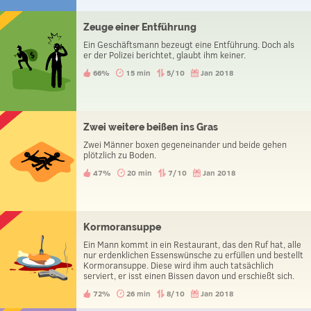
Zeuge einer Entführung
Ein Geschäftsmann bezeugt eine Entführung. Doch als
er der Polizei berichtet, glaubt ihm keiner.
66%
15 min
5/10
Jan 2018
Zwei weitere beißen ins Gras
Zwei Männer boxen gegeneinander und beide gehen
plötzlich zu Boden.
47%
20 min
7/10
Jan 2018
Kormoransuppe
Ein Mann kommt in ein Restaurant, das den Ruf hat, alle
nur erdenklichen Essenswünsche zu erfüllen und bestellt
Kormoransuppe. Diese wird ihm auch tatsächlich
serviert, er isst einen Bissen davon und erschießt sich.
Warum hat er das getan?
72%
26 min
8/10
Jan 2018