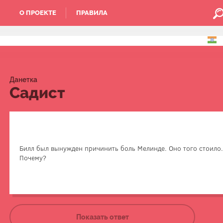
О ПРОЕКТЕ
ПРАВИЛА
Данетка
Садист
Он — художник Ян Вермеер, она — простая служанка.
в самом конце работы понимает, что чего-т
Билл был вынужден причинить боль Мелинде. Оно того стоило
собственноручно проколоть ей ухо и вставить в н
Почему?
дабы обрести вожделенное
На основе романа и одноименного фильма "Девушка
Показать ответ