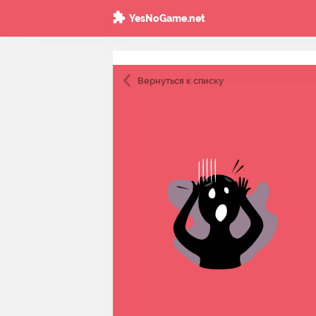
YesNoGame.net
Вернуться
к списку