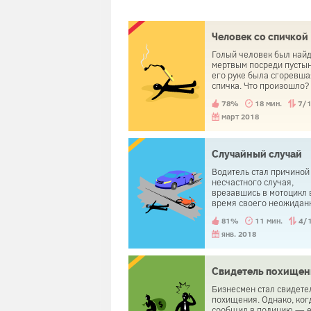
Человек со спичкой
Голый человек был най
мертвым посреди пустын
его руке была сгоревша
спичка. Что произошло?
78%
18 мин.
7/
март 2018
Случайный случай
Водитель стал причиной
несчастного случая,
врезавшись в мотоцикл 
время своего неожидан
поворота на перекрестк
81%
11 мин.
4/
когда полицейский прие
был арестован другой
янв. 2018
человек. Водитель был
освобожден.
Свидетель похищен
Бизнесмен стал свидете
похищения. Однако, ког
сообщил в полицию — е