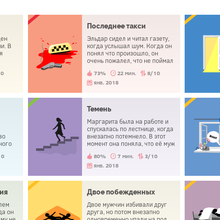
Последнее такси
ден
Эльдар сидел и читал газету,
и. В
когда услышал шум. Когда он
я
понял что произошло, он
очень пожалел, что не поймал
такси вовремя. Вскоре он
10
73%
22 мин.
8/10
покончил с собой.
янв. 2018
Темень
Маргарита была на работе и
спускалась по лестнице, когда
во
внезапно потемнело. В этот
ного
момент она поняла, что её муж
е. Но
при смерти.
10
80%
7 мин.
3/10
хал,
янв. 2018
ия
Двое побежденных
лем
Двое мужчин избивали друг
да он
друга, но потом внезапно
му не
одновременно упали на пол.