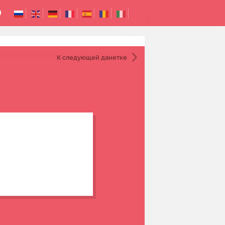
К следующей
данетке
 Он пишет её портрет, но
о не хватает. Он вынужден
.
его драгоценную серёжку,
 равновесие и гармонию.
 с жемчужной серёжкой".