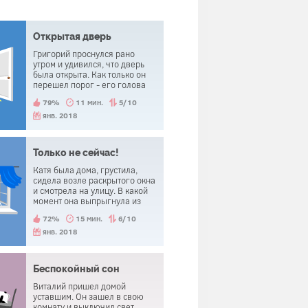
Открытая дверь
Григорий проснулся рано
утром и удивился, что дверь
была открыта. Как только он
перешел порог - его голова
была оторвана.
79%
11 мин.
5/10
янв. 2018
Только не сейчас!
Катя была дома, грустила,
сидела возле раскрытого окна
и смотрела на улицу. В какой
момент она выпрыгнула из
него. Сразу после этого она
72%
15 мин.
6/10
услышала, что телефон
зазвонил и пожалела о
янв. 2018
прыжке.
Беспокойный сон
Виталий пришел домой
уставшим. Он зашел в свою
комнату и выключил свет,