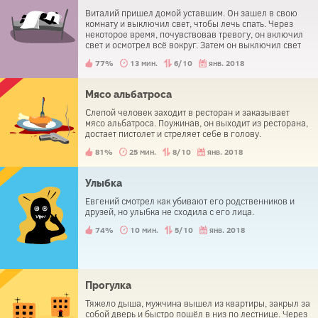
Виталий пришел домой уставшим. Он зашел в свою
комнату и выключил свет, чтобы лечь спать. Через
некоторое время, почувствовав тревогу, он включил
свет и осмотрел всё вокруг. Затем он выключил свет
обратно и снова попытался уснуть. Так было несколько
77%
13 мин.
6/10
янв. 2018
раз, прежде чем он посмотрел под свою кровать и
обнаружил там труп.
Мясо альбатроса
Слепой человек заходит в ресторан и заказывает
мясо альбатроса. Поужинав, он выходит из ресторана,
достает пистолет и стреляет себе в голову.
81%
25 мин.
8/10
янв. 2018
Улыбка
Евгений смотрел как убивают его родственников и
друзей, но улыбка не сходила с его лица.
74%
10 мин.
5/10
янв. 2018
Прогулка
Тяжело дыша, мужчина вышел из квартиры, закрыл за
собой дверь и быстро пошёл в низ по лестнице. Через