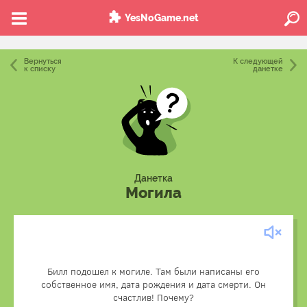
YesNoGame.net
Вернуться
К следующей
к списку
данетке
Данетка
Могила
Он намеренно инсценировал собственную смерть,
Билл подошел к могиле. Там были написаны его
чтобы избежать расплаты за своё преступление. Он
собственное имя, дата рождения и дата смерти. Он
обрадовался, что его план сработал!
счастлив! Почему?