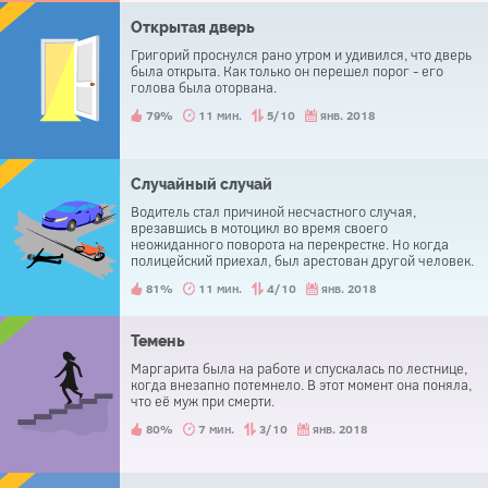
Открытая дверь
Григорий проснулся рано утром и удивился, что дверь
была открыта. Как только он перешел порог - его
голова была оторвана.
79%
11 мин.
5/10
янв. 2018
Случайный случай
Водитель стал причиной несчастного случая,
врезавшись в мотоцикл во время своего
неожиданного поворота на перекрестке. Но когда
полицейский приехал, был арестован другой человек.
Водитель был освобожден.
81%
11 мин.
4/10
янв. 2018
Темень
Маргарита была на работе и спускалась по лестнице,
когда внезапно потемнело. В этот момент она поняла,
что её муж при смерти.
80%
7 мин.
3/10
янв. 2018