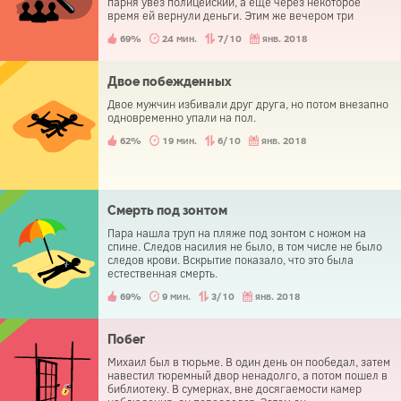
парня увез полицейский, а еще через некоторое
время ей вернули деньги. Этим же вечером три
человека пришли в полицейский участок и сообщили
69%
24 мин.
7/10
янв. 2018
о краже.
Двое побежденных
Двое мужчин избивали друг друга, но потом внезапно
одновременно упали на пол.
62%
19 мин.
6/10
янв. 2018
Смерть под зонтом
Пара нашла труп на пляже под зонтом с ножом на
спине. Следов насилия не было, в том числе не было
следов крови. Вскрытие показало, что это была
естественная смерть.
69%
9 мин.
3/10
янв. 2018
Побег
Михаил был в тюрьме. В один день он пообедал, затем
навестил тюремный двор ненадолго, а потом пошел в
библиотеку. В сумерках, вне досягаемости камер