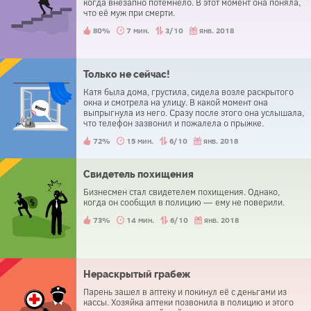
когда внезапно потемнело. В этот момент она поняла,
что её муж при смерти.
80%
7 мин.
3/10
янв. 2018
Только не сейчас!
Катя была дома, грустила, сидела возле раскрытого
окна и смотрела на улицу. В какой момент она
выпрыгнула из него. Сразу после этого она услышала,
что телефон зазвонил и пожалела о прыжке.
72%
15 мин.
6/10
янв. 2018
Свидетель похищения
Бизнесмен стал свидетелем похищения. Однако,
когда он сообщил в полицию — ему не поверили.
73%
14 мин.
6/10
янв. 2018
Нераскрытый грабеж
Парень зашел в аптеку и покинул её с деньгами из
кассы. Хозяйка аптеки позвонила в полицию и этого