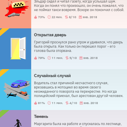
Эльдар сидел и читал газету, когда услышал шум.
Когда он понял что произошло, он очень пожалел, что
не поймал такси вовремя. Вскоре он покончил с собой.
73%
22 мин.
8/10
янв. 2018
Открытая дверь
Григорий проснулся рано утром и удивился, что дверь
была открыта. Как только он перешел порог - его
голова была оторвана.
79%
11 мин.
5/10
янв. 2018
Случайный случай
Водитель стал причиной несчастного случая,
врезавшись в мотоцикл во время своего
неожиданного поворота на перекрестке. Но когда
полицейский приехал, был арестован другой человек.
Водитель был освобожден.
81%
11 мин.
4/10
янв. 2018
Темень
Маргарита была на работе и спускалась по лестнице,