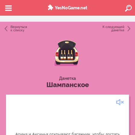
YesNoGame.net
Вернуться
К следующей
к списку
данетке
Данетка
Шампанское
Аксинья отмечала день рождения с друзьями. Она
попросила отца одолжить ей машину вечером после
окончания рабочего дня. Но когда отец приехал, он
рассказал всем, что по пути случайно сбил насмерть
человека, а труп положил в багажник.
Арина и Аксинья открывают багажник, чтобы достать