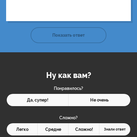
были разного цвета. За это ему добавили 5 лет к уже
имеющемуся сроку.
Показать ответ
Ну как вам?
Понравилось?
Да, супер!
Не очень
Сложно?
Легко
Средне
Сложно!
Знали ответ