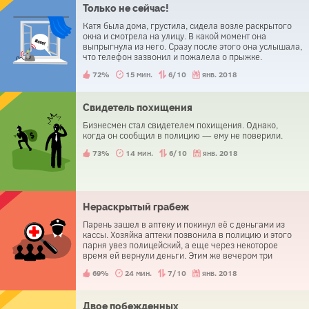
Только не сейчас!
Катя была дома, грустила, сидела возле раскрытого
окна и смотрела на улицу. В какой момент она
выпрыгнула из него. Сразу после этого она услышала,
что телефон зазвонил и пожалела о прыжке.
72%
15 мин.
6/10
янв. 2018
Свидетель похищения
Бизнесмен стал свидетелем похищения. Однако,
когда он сообщил в полицию — ему не поверили.
73%
14 мин.
6/10
янв. 2018
Нераскрытый грабеж
Парень зашел в аптеку и покинул её с деньгами из
кассы. Хозяйка аптеки позвонила в полицию и этого
парня увез полицейский, а еще через некоторое
время ей вернули деньги. Этим же вечером три
человека пришли в полицейский участок и сообщили
69%
24 мин.
7/10
янв. 2018
о краже.
Двое побежденных