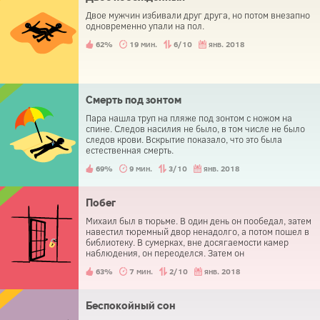
Двое мужчин избивали друг друга, но потом внезапно
одновременно упали на пол.
62%
19 мин.
6/10
янв. 2018
Смерть под зонтом
Пара нашла труп на пляже под зонтом с ножом на
спине. Следов насилия не было, в том числе не было
следов крови. Вскрытие показало, что это была
естественная смерть.
69%
9 мин.
3/10
янв. 2018
Побег
Михаил был в тюрьме. В один день он пообедал, затем
навестил тюремный двор ненадолго, а потом пошел в
библиотеку. В сумерках, вне досягаемости камер
наблюдения, он переоделся. Затем он
беспрепятственно вышел из тюрьмы. Как у него это
63%
7 мин.
2/10
янв. 2018
получилось?
Беспокойный сон