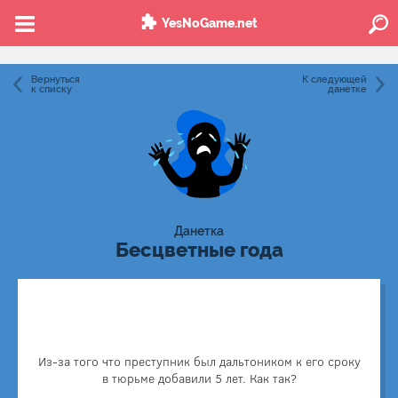
YesNoGame.net
Вернуться
К следующей
к списку
данетке
Данетка
Бесцветные года
Заключенный в тюрьме строил стену, в рамках
исправительных работ. А ночью он рыл подкоп,
доставая из стены кирпичи. Вынутые кирпичи он тайком
Из-за того что преступник был дальтоником к его сроку
вставлял в стену.
в тюрьме добавили 5 лет. Как так?
Попытка побега быстро вскрылась, потому что кирпичи