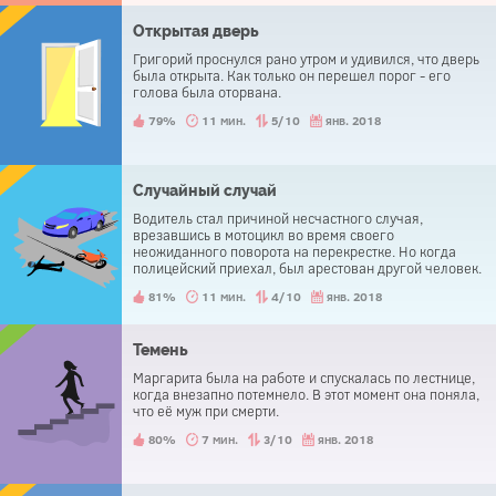
Открытая дверь
Григорий проснулся рано утром и удивился, что дверь
была открыта. Как только он перешел порог - его
голова была оторвана.
79%
11 мин.
5/10
янв. 2018
Случайный случай
Водитель стал причиной несчастного случая,
врезавшись в мотоцикл во время своего
неожиданного поворота на перекрестке. Но когда
полицейский приехал, был арестован другой человек.
Водитель был освобожден.
81%
11 мин.
4/10
янв. 2018
Темень
Маргарита была на работе и спускалась по лестнице,
когда внезапно потемнело. В этот момент она поняла,
что её муж при смерти.
80%
7 мин.
3/10
янв. 2018