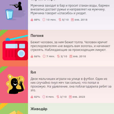
Мужчина заходит в бар и просит стакан воды, бармен
внезапно достает ружье и направляет на мужчину.
Мужчина говорит «спасибо» и уходит.
88%
10 мин.
5/10
янв. 2018
Погоня
Бежит человек, за ним бежит толпа. Человек кричит
преследователям «не видать вам золота», и начинает
стрелять. Наблюдающие за происходящим ликуют.
84%
7 мин.
3/10
янв. 2018
Гол
Двое мальчишек играли на улице в футбол. Один из
них случайно пнул мяч так сильно, что попал в
прохожую. На удивление, она поблагодарила ребят за
это.
82%
6 мин.
3/10
янв. 2023
Живодёр