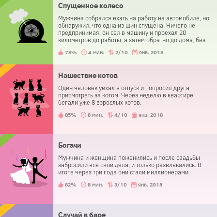
Спущенное колесо
Мужчина собрался ехать на работу на автомобиле, но
обнаружил, что одна из шин спущена. Ничего не
предпринимая, он сел в машину и проехал 20
километров до работы, а затем обратно до дома, без
малейших затруднений. Как ему это удалось?
78%
4 мин.
2/10
янв. 2018
Нашествие котов
Один человек уехал в отпуск и попросил друга
присмотреть за котом. Через неделю в квартире
бегали уже 8 взрослых котов.
85%
8 мин.
4/10
янв. 2018
Богачи
Мужчина и женщина поженились и после свадьбы
забросили все свои дела, и только развлекались. В
итоге через три года они стали миллионерами.
82%
8 мин.
3/10
янв. 2018
Случай в баре