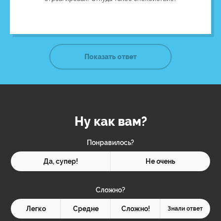
распространят слухи о том, что сокровища украдены и
на карту пирата перестанут охотиться.
Показать ответ
Ну как вам?
Понравилось?
Да, супер!
Не очень
Сложно?
Легко
Средне
Сложно!
Знали ответ