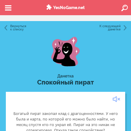
YesNoGame.net
Вернуться
К следующей
к списку
данетке
Данетка
Спокойный пират
У пирата было несколько копий карты. Он специально
закопал основную часть сокровища на большой
Богатый пират закопал клад с драгоценностями. У него
глубине, а оставшуюся часть — ближе к поверхности.
была и карта, по которой его можно было найти, но
Люди, которые найдут первый клад на поверхности,
месяц спустя кто-то украл её. Пират на это никак не
подумают, что это и были все сокровища. Вдобавок они
отреагировал. Откуда такое спокойствие?