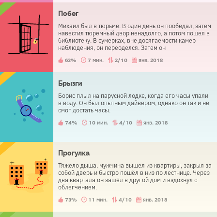
Побег
Михаил был в тюрьме. В один день он пообедал, затем
навестил тюремный двор ненадолго, а потом пошел в
библиотеку. В сумерках, вне досягаемости камер
наблюдения, он переоделся. Затем он
беспрепятственно вышел из тюрьмы. Как у него это
63%
7 мин.
2/10
янв. 2018
получилось?
Брызги
Борис плыл на парусной лодке, когда его часы упали
в воду. Он был опытным дайвером, однако он так и не
смог достать часы.
74%
10 мин.
4/10
янв. 2018
Прогулка
Тяжело дыша, мужчина вышел из квартиры, закрыл за
собой дверь и быстро пошёл в низ по лестнице. Через
два квартала он зашёл в другой дом и вздохнул с
облегчением.
73%
11 мин.
4/10
янв. 2018