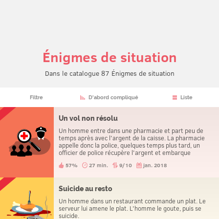
Énigmes de situation
Dans le catalogue 87 Énigmes de situation
Filtre
D'abord compliqué
Liste
Un vol non résolu
Un homme entre dans une pharmacie et part peu de
temps après avec l'argent de la caisse. La pharmacie
appelle donc la police, quelques temps plus tard, un
officier de police récupère l'argent et embarque
l'homme avec lui. Ce soirlà, les trois personnes vont au
57%
27 min.
9/10
jan. 2018
commissariat pour déclarer un vol.
Suicide au resto
Un homme dans un restaurant commande un plat. Le
serveur lui amene le plat. L'homme le goute, puis se
suicide.