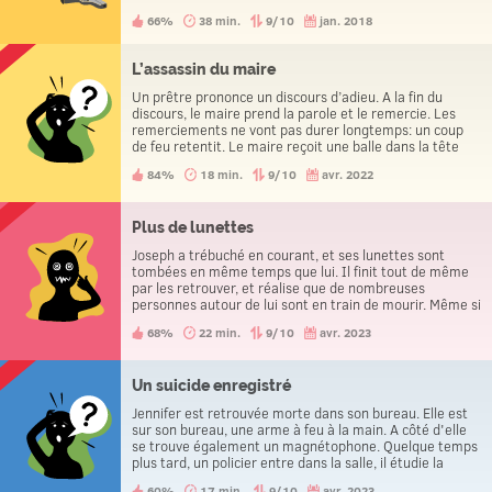
66%
38 min.
9/10
jan. 2018
L’assassin du maire
Un prêtre prononce un discours d’adieu. A la fin du
discours, le maire prend la parole et le remercie. Les
remerciements ne vont pas durer longtemps: un coup
de feu retentit. Le maire reçoit une balle dans la tête
avant la fin de son allocution!
84%
18 min.
9/10
avr. 2022
Plus de lunettes
Joseph a trébuché en courant, et ses lunettes sont
tombées en même temps que lui. Il finit tout de même
par les retrouver, et réalise que de nombreuses
personnes autour de lui sont en train de mourir. Même si
sa famille en fait partie, il continue de sourire.
68%
22 min.
9/10
avr. 2023
Un suicide enregistré
Jennifer est retrouvée morte dans son bureau. Elle est
sur son bureau, une arme à feu à la main. A côté d'elle
se trouve également un magnétophone. Quelque temps
plus tard, un policier entre dans la salle, il étudie la
scène du crime et appuie sur le bouton lecture de
60%
17 min.
9/10
avr. 2023