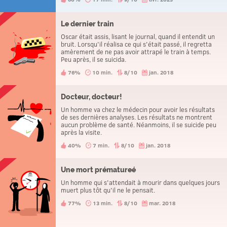
l'enregisteur. Il entend une voix disant:"Je ne veux plus
vivre, c'est la fin”, puis un coup de feu retentit à la fin de
l'enregistrement. Malgré le suicide apparent, l'officier
sait instantanément que Jennifer a été assassinée.
Le dernier train
Oscar était assis, lisant le journal, quand il entendit un
bruit. Lorsqu'il réalisa ce qui s'était passé, il regretta
amèrement de ne pas avoir attrapé le train à temps.
Peu après, il se suicida.
76%
10 min.
8/10
jan. 2018
Docteur, docteur!
Un homme va chez le médecin pour avoir les résultats
de ses dernières analyses. Les résultats ne montrent
aucun problème de santé. Néanmoins, il se suicide peu
après la visite.
40%
7 min.
8/10
jan. 2018
Une mort prématureé
Un homme qui s'attendait à mourir dans quelques jours
muert plus tôt qu'il ne le pensait.
77%
13 min.
8/10
mar. 2018