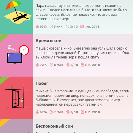
Пара нашла труп на пляже под зонтом с ножом на
спине. Следов насилия не было, в том числе не было
следов крови. Вскрытие показало, что это была
естественная смерть.
69%
9 мин.
3/10
янв. 2018
Время спать
Маша смотрела кино. Внезапно она услышала серию
взрывов и крики людей. Потом наступила тишина. Она
выключила телевизор и пошла спать.
72%
6 мин.
2/10
янв. 2018
Побег
Михаил был в тюрьме. В один день он пообедал, затем
навестил тюремный двор ненадолго, а потом пошел в
библиотеку. В сумерках, вне досягаемости камер
наблюдения, он переоделся. Затем он
беспрепятственно вышел из тюрьмы. Как у него это
63%
7 мин.
2/10
янв. 2018
получилось?
Беспокойный сон