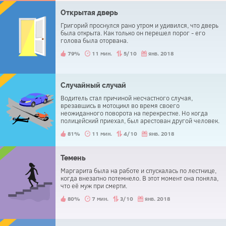
Открытая дверь
Григорий проснулся рано утром и удивился, что дверь
была открыта. Как только он перешел порог - его
голова была оторвана.
79%
11 мин.
5/10
янв. 2018
Случайный случай
Водитель стал причиной несчастного случая,
врезавшись в мотоцикл во время своего
неожиданного поворота на перекрестке. Но когда
полицейский приехал, был арестован другой человек.
Водитель был освобожден.
81%
11 мин.
4/10
янв. 2018
Темень
Маргарита была на работе и спускалась по лестнице,
когда внезапно потемнело. В этот момент она поняла,
что её муж при смерти.
80%
7 мин.
3/10
янв. 2018