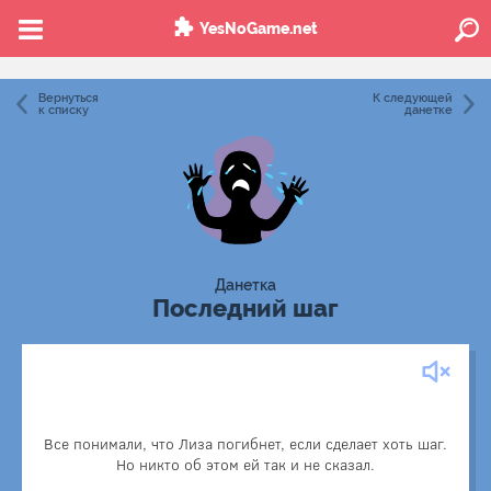
YesNoGame.net
Вернуться
К следующей
к списку
данетке
Данетка
Последний шаг
Лиза — это крыса, которую ученые использовали для
Все понимали, что Лиза погибнет, если сделает хоть шаг.
эксперимента. Её поместили в лабиринт с ловушками, в
Но никто об этом ей так и не сказал.
одну из которых она как раз и попала.