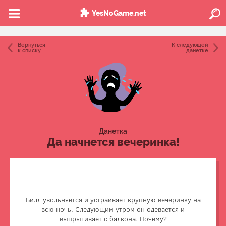
YesNoGame.net
Вернуться
К следующей
к списку
данетке
Данетка
Да начнется вечеринка!
Билл выиграл много денег в лотерее. Он увольняется и
празднует это со своими друзьями. На следующее утро
Билл увольняется и устраивает крупную вечеринку на
он обнаружил, что его выигрышный билет уничтожен —
всю ночь. Следующим утром он одевается и
Билл забыл вынуть его перед стиркой из одежды. В
выпрыгивает с балкона. Почему?