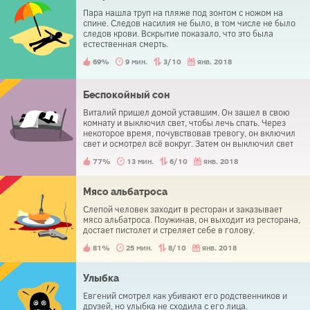
Пара нашла труп на пляже под зонтом с ножом на
спине. Следов насилия не было, в том числе не было
следов крови. Вскрытие показало, что это была
естественная смерть.
69%
9 мин.
3/10
янв. 2018
Беспокойный сон
Виталий пришел домой уставшим. Он зашел в свою
комнату и выключил свет, чтобы лечь спать. Через
некоторое время, почувствовав тревогу, он включил
свет и осмотрел всё вокруг. Затем он выключил свет
обратно и снова попытался уснуть. Так было несколько
77%
13 мин.
6/10
янв. 2018
раз, прежде чем он посмотрел под свою кровать и
обнаружил там труп.
Мясо альбатроса
Слепой человек заходит в ресторан и заказывает
мясо альбатроса. Поужинав, он выходит из ресторана,
достает пистолет и стреляет себе в голову.
81%
25 мин.
8/10
янв. 2018
Улыбка
Евгений смотрел как убивают его родственников и
друзей, но улыбка не сходила с его лица.