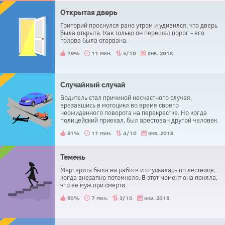
Открытая дверь
Григорий проснулся рано утром и удивился, что дверь
была открыта. Как только он перешел порог - его
голова была оторвана.
79%
11 мин.
5/10
янв. 2018
Случайный случай
Водитель стал причиной несчастного случая,
врезавшись в мотоцикл во время своего
неожиданного поворота на перекрестке. Но когда
полицейский приехал, был арестован другой человек.
Водитель был освобожден.
81%
11 мин.
4/10
янв. 2018
Темень
Маргарита была на работе и спускалась по лестнице,
когда внезапно потемнело. В этот момент она поняла,
что её муж при смерти.
80%
7 мин.
3/10
янв. 2018