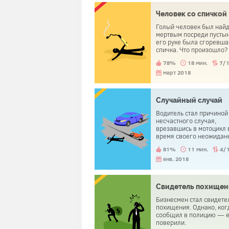
Человек со спичкой
Голый человек был най
мертвым посреди пустын
его руке была сгоревша
спичка. Что произошло?
78%
18 мин.
7/
март 2018
Случайный случай
Водитель стал причиной
несчастного случая,
врезавшись в мотоцикл 
время своего неожидан
поворота на перекрестк
81%
11 мин.
4/
когда полицейский прие
был арестован другой
янв. 2018
человек. Водитель был
освобожден.
Свидетель похищен
Бизнесмен стал свидете
похищения. Однако, ког
сообщил в полицию — е
поверили.