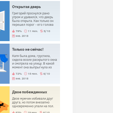
Открытая дверь
Григорий проснулся рано
утром и удивился, что дверь
была открыта. Как только он
перешел порог - его голова
была оторвана.
79%
11 мин.
5/10
янв. 2018
Только не сейчас!
Катя была дома, грустила,
сидела возле раскрытого окна
и смотрела на улицу. В какой
момент она выпрыгнула из
него. Сразу после этого она
72%
15 мин.
6/10
услышала, что телефон
зазвонил и пожалела о
янв. 2018
прыжке.
Двое побежденных
Двое мужчин избивали друг
друга, но потом внезапно
одновременно упали на пол.
62%
19 мин.
6/10