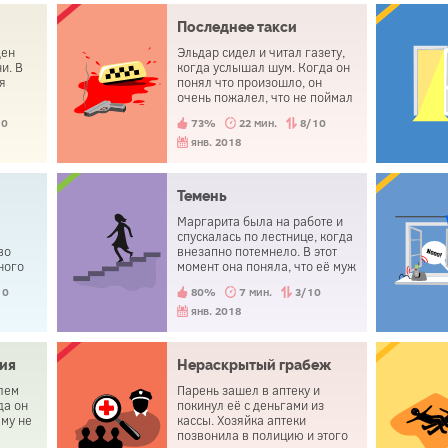
Последнее такси
ден
Эльдар сидел и читал газету,
и. В
когда услышал шум. Когда он
я
понял что произошло, он
очень пожалел, что не поймал
такси вовремя. Вскоре он
10
73%
22 мин.
8/10
покончил с собой.
янв. 2018
Темень
Маргарита была на работе и
спускалась по лестнице, когда
во
внезапно потемнело. В этот
ного
момент она поняла, что её муж
е. Но
при смерти.
10
80%
7 мин.
3/10
хал,
янв. 2018
ия
Нераскрытый грабеж
лем
Парень зашел в аптеку и
да он
покинул её с деньгами из
му не
кассы. Хозяйка аптеки
позвонила в полицию и этого