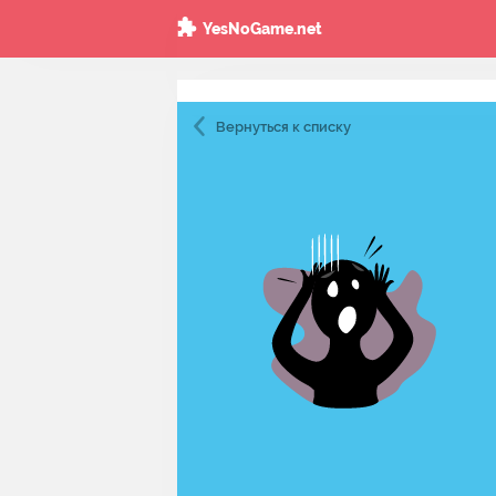
YesNoGame.net
Вернуться
к списку