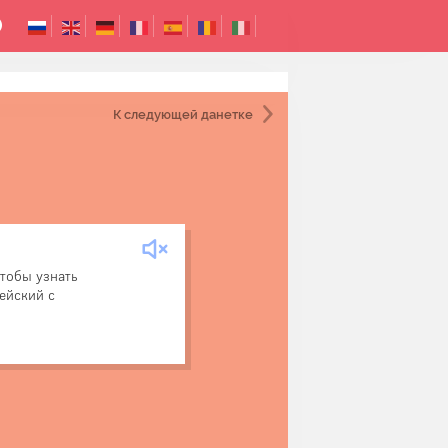
К следующей
данетке
глуповатой, но предложил
тобы узнать
 со спичкой посреди поля.
ейский с
ицейский очень удивился,
ё разгадать и за полчаса.