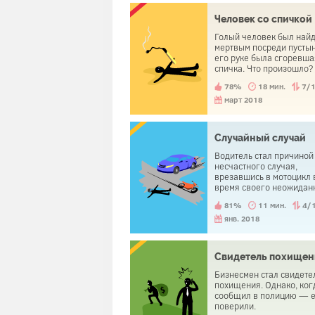
Человек со спичкой
Голый человек был най
мертвым посреди пустын
его руке была сгоревша
спичка. Что произошло?
78%
18 мин.
7/
март 2018
Случайный случай
Водитель стал причиной
несчастного случая,
врезавшись в мотоцикл 
время своего неожидан
поворота на перекрестк
81%
11 мин.
4/
когда полицейский прие
был арестован другой
янв. 2018
человек. Водитель был
освобожден.
Свидетель похищен
Бизнесмен стал свидете
похищения. Однако, ког
сообщил в полицию — е
поверили.