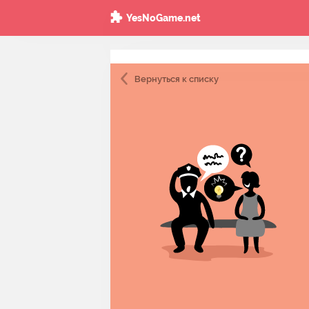
YesNoGame.net
Вернуться
к списку