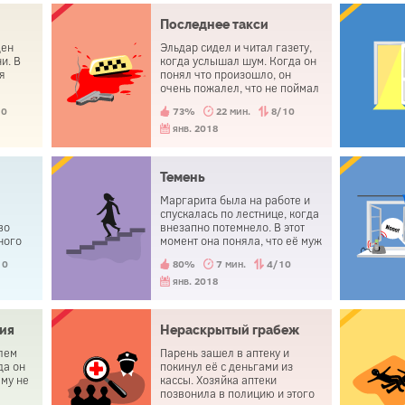
Последнее такси
ден
Эльдар сидел и читал газету,
и. В
когда услышал шум. Когда он
я
понял что произошло, он
очень пожалел, что не поймал
такси вовремя. Вскоре он
10
73%
22 мин.
8/10
покончил с собой.
янв. 2018
Темень
Маргарита была на работе и
спускалась по лестнице, когда
во
внезапно потемнело. В этот
ного
момент она поняла, что её муж
е. Но
при смерти.
10
80%
7 мин.
4/10
хал,
янв. 2018
ия
Нераскрытый грабеж
лем
Парень зашел в аптеку и
да он
покинул её с деньгами из
му не
кассы. Хозяйка аптеки
позвонила в полицию и этого