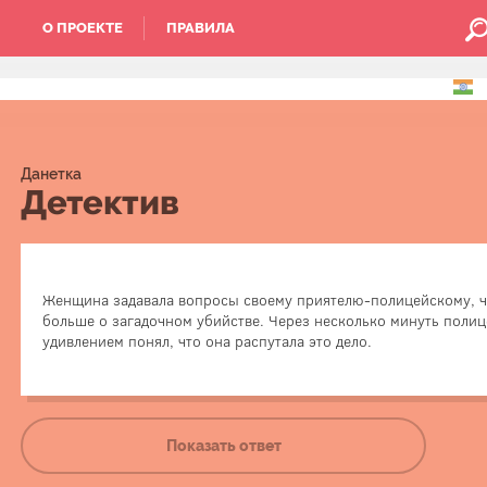
О ПРОЕКТЕ
ПРАВИЛА
Данетка
Детектив
Это была подруга полицейского. Он считал её 
Женщина задавала вопросы своему приятелю-полицейскому, ч
поиграть в данетки и рассказал историю про труп
больше о загадочном убийстве. Через несколько минуть полиц
Она справилась всего за несколько минут и пол
удивлением понял, что она распутала это дело.
потому что в прошлом сам не смог е
Показать ответ