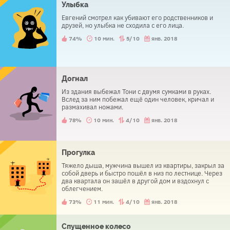
Улыбка
Евгений смотрел как убивают его родственников и
друзей, но улыбка не сходила с его лица.
74%
10 мин.
5/10
янв. 2018
Догнал
Из здания выбежал Тони с двумя сумками в руках.
Вслед за ним побежал ещё один человек, кричал и
размахивал ножами.
78%
10 мин.
4/10
янв. 2018
Прогулка
Тяжело дыша, мужчина вышел из квартиры, закрыл за
собой дверь и быстро пошёл в низ по лестнице. Через
два квартала он зашёл в другой дом и вздохнул с
облегчением.
73%
11 мин.
4/10
янв. 2018
Спущенное колесо