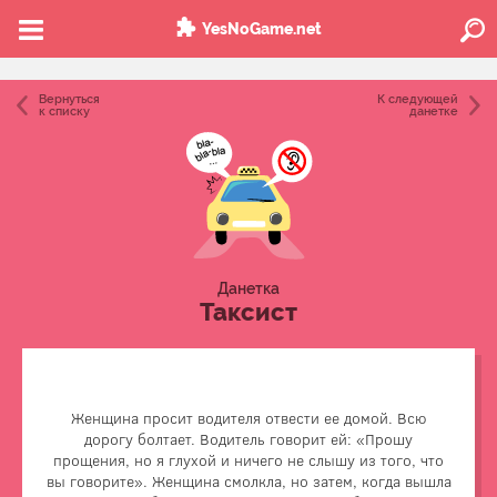
YesNoGame.net
Вернуться
К следующей
к списку
данетке
Данетка
Таксист
Женщина просит водителя отвести ее домой. Всю
дорогу болтает. Водитель говорит ей: «Прошу
прощения, но я глухой и ничего не слышу из того, что
Шофер услышал адрес, куда отвезти пассажирку.
вы говорите». Женщина смолкла, но затем, когда вышла