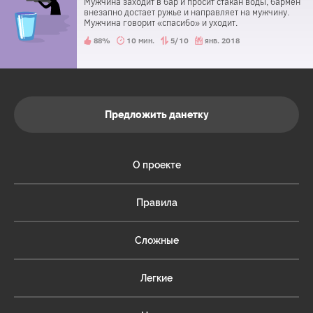
Мужчина заходит в бар и просит стакан воды, бармен
внезапно достает ружье и направляет на мужчину.
Мужчина говорит «спасибо» и уходит.
88%
10 мин.
5/10
янв. 2018
Предложить данетку
О проекте
Правила
Сложные
Легкие