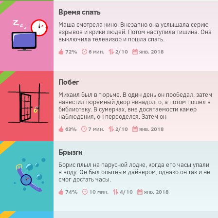
Время спать
Маша смотрела кино. Внезапно она услышала серию
взрывов и крики людей. Потом наступила тишина. Она
выключила телевизор и пошла спать.
72%
6 мин.
2/10
янв. 2018
Побег
Михаил был в тюрьме. В один день он пообедал, затем
навестил тюремный двор ненадолго, а потом пошел в
библиотеку. В сумерках, вне досягаемости камер
наблюдения, он переоделся. Затем он
беспрепятственно вышел из тюрьмы. Как у него это
63%
7 мин.
2/10
янв. 2018
получилось?
Брызги
Борис плыл на парусной лодке, когда его часы упали
в воду. Он был опытным дайвером, однако он так и не
смог достать часы.
74%
10 мин.
4/10
янв. 2018