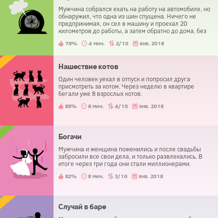
Мужчина собрался ехать на работу на автомобиле, но
обнаружил, что одна из шин спущена. Ничего не
предпринимая, он сел в машину и проехал 20
километров до работы, а затем обратно до дома, без
малейших затруднений. Как ему это удалось?
78%
4 мин.
2/10
янв. 2018
Нашествие котов
Один человек уехал в отпуск и попросил друга
присмотреть за котом. Через неделю в квартире
бегали уже 8 взрослых котов.
85%
8 мин.
4/10
янв. 2018
Богачи
Мужчина и женщина поженились и после свадьбы
забросили все свои дела, и только развлекались. В
итоге через три года они стали миллионерами.
82%
8 мин.
3/10
янв. 2018
Случай в баре