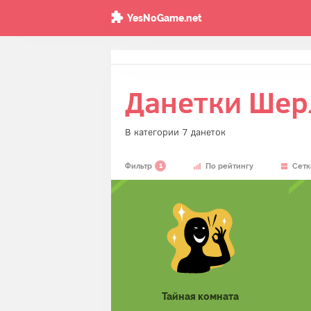
YesNoGame.net
Данетки Шер
В категории 7 данеток
1
Фильтр
По рейтингу
Сетк
Тайная комната