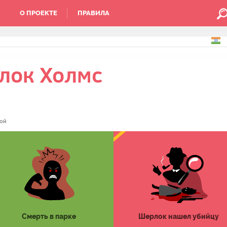
О ПРОЕКТЕ
ПРАВИЛА
лок Холмс
ой
Смерть в парке
Шерлок нашел убийцу