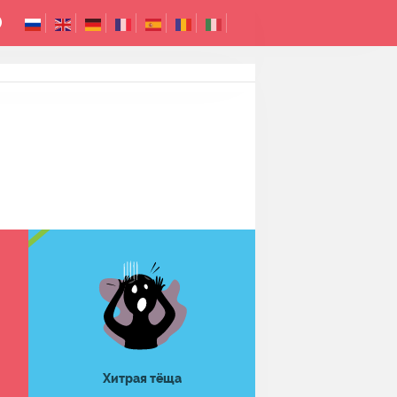
Хитрая тёща