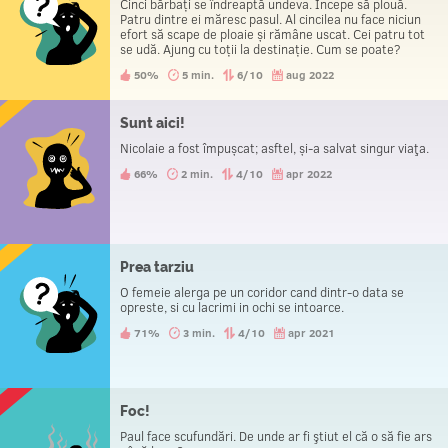
Cinci bărbați se îndreaptă undeva. Începe să plouă.
Patru dintre ei măresc pasul. Al cincilea nu face niciun
efort să scape de ploaie și rămâne uscat. Cei patru tot
se udă. Ajung cu toții la destinație. Cum se poate?
Indiciu – nu toți mergeau pe jos.
50%
5 min.
6/10
aug 2022
Sunt aici!
Nicolaie a fost împușcat; asftel, și-a salvat singur viaţa.
66%
2 min.
4/10
apr 2022
Prea tarziu
O femeie alerga pe un coridor cand dintr-o data se
opreste, si cu lacrimi in ochi se intoarce.
71%
3 min.
4/10
apr 2021
Foc!
Paul face scufundări. De unde ar fi ştiut el că o să fie ars