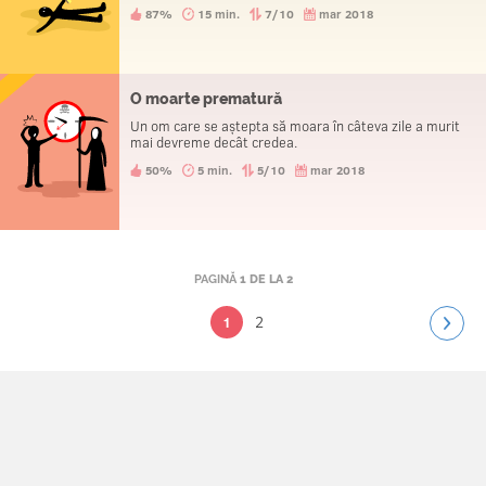
87%
15 min.
7/10
mar 2018
O moarte prematură
Un om care se aștepta să moara în câteva zile a murit
mai devreme decât credea.
50%
5 min.
5/10
mar 2018
PAGINĂ
1 DE LA 2
2
1