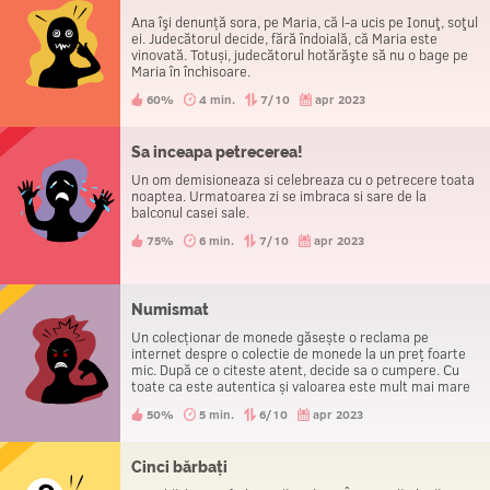
Ana îşi denunță sora, pe Maria, că l-a ucis pe Ionuţ, soţul
ei. Judecătorul decide, fără îndoială, că Maria este
vinovată. Totuși, judecătorul hotărăşte să nu o bage pe
Maria în închisoare.
60%
4 min.
7/10
apr 2023
Sa inceapa petrecerea!
Un om demisioneaza si celebreaza cu o petrecere toata
noaptea. Urmatoarea zi se imbraca si sare de la
balconul casei sale.
75%
6 min.
7/10
apr 2023
Numismat
Un colecționar de monede găsește o reclama pe
internet despre o colectie de monede la un preț foarte
mic. După ce o citeste atent, decide sa o cumpere. Cu
toate ca este autentica și valoarea este mult mai mare
decat pretul plătit, el nu este fericit și foarte nervos. De
50%
5 min.
6/10
apr 2023
ce?
Cinci bărbați