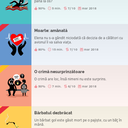
până la os?
50%
5 min.
7/10
mar 2018
Moarte: amânată
Elena nu s-a gândit niciodată că decizia de a călători cu
avionul îi va salva viața.
80%
15 min.
7/10
mar 2018
O crimă nesurprinzătoare
O crimă are loc, însă nimeni nu este surprins.
50%
7 min.
6/10
mar 2018
Bărbatul dezbrăcat
Un bărbat gol este găsit mort pe o pajiște, cu un băţ în
mână.