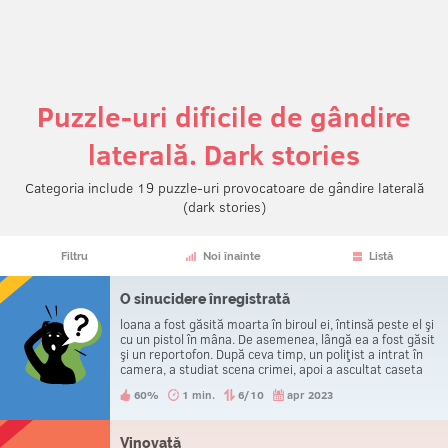
Puzzle-uri dificile de gândire
laterală. Dark stories
Categoria include 19 puzzle-uri provocatoare de gândire laterală
(dark stories)
Filtru
Noi înainte
Listă
O sinucidere înregistrată
loana a fost găsită moarta în biroul ei, întinsă peste el şi
cu un pistol în mâna. De asemenea, lângă ea a fost găsit
şi un reportofon. După ceva timp, un poliţist a intrat în
camera, a studiat scena crimei, apoi a ascultat caseta
audio. El a auzit o voce care spunea: „Nu vreau să mai
60%
1 min.
6/10
apr 2023
trăiesc. Acesta este sfârşitul.", urmată de o
împuşcătură la sfârşitul înregistrării. În ciuda aparentei
sinuciderii, polițistul a ştiut instant că loana a fost ucisă.
Vinovată