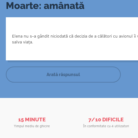
Moarte: amânată
Cu câteva zile în urmă, Elena a suferit o operație. Înain
Elena nu s-a gândit niciodată că decizia de a călători cu avionul îi 
trecut prin detectorul de metale, care însă bipăia chiar 
salva viața.
accesoriile de metal. După o ecografie, s-a descoperit un
în corpul femeii. Dacă femeia nu ar fi 
Arată răspunsul
15 MINUTE
7/10 DIFICILE
Timpul mediu de ghicire
În conformitate cu 4 utilizatori