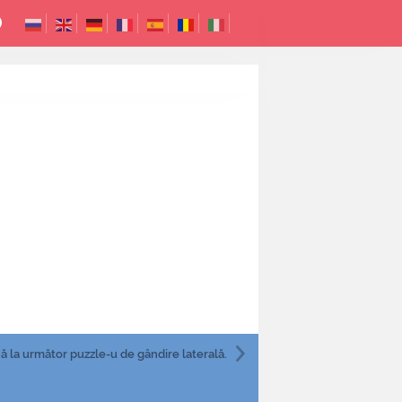
ă la următor
puzzle-u de gândire laterală.