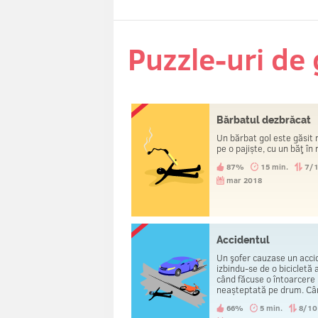
Puzzle-uri de
Bărbatul dezbrăcat
Un bărbat gol este găsit
pe o pajiște, cu un băţ în
87%
15 min.
7/
mar 2018
Accidentul
Un şofer cauzase un acci
izbindu-se de o bicicletă 
când făcuse o întoarcere
neașteptată pe drum. Câ
polițiștii au ajuns, alt om 
66%
5 min.
8/10
arestat, iar șoferul a fost