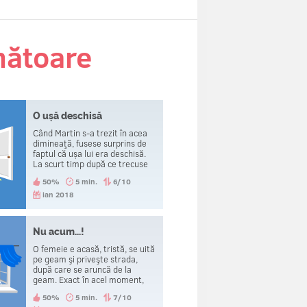
nătoare
O ușă deschisă
Când Martin s-a trezit în acea
dimineaţă, fusese surprins de
faptul că ușa lui era deschisă.
La scurt timp după ce trecuse
de ușă, a fost decapitat. Cum s-
50%
5 min.
6/10
a întâmplat?
ian 2018
Nu acum...!
O femeie e acasă, tristă, se uită
pe geam şi priveşte strada,
după care se aruncă de la
geam. Exact în acel moment,
aude telefonul sunând şi
50%
5 min.
7/10
regretă că a sărit.