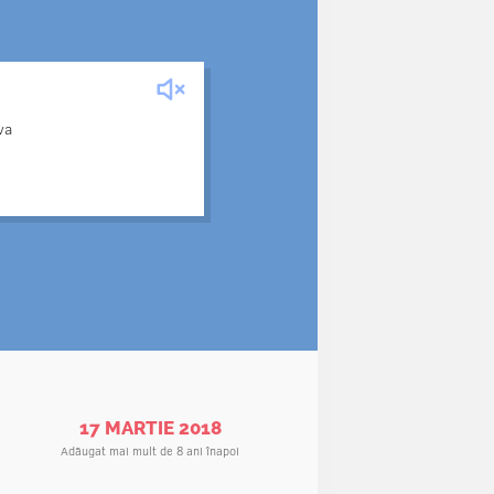
te să se îmbarce în avion, a
va
dacă Elena își scosese toate
 bisturiu lăsat din greşeală
descoperit asta, ar fi murit.
17 MARTIE 2018
Adăugat mai mult de 8 ani înapoi