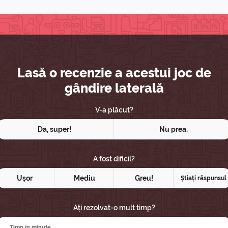
Lasă o recenzie a acestui joc de
gândire laterală
V-a plăcut?
Da, super!
Nu prea.
A fost dificil?
Ușor
Mediu
Greu!
Știați răspunsul
Ați rezolvat-o mult timp?