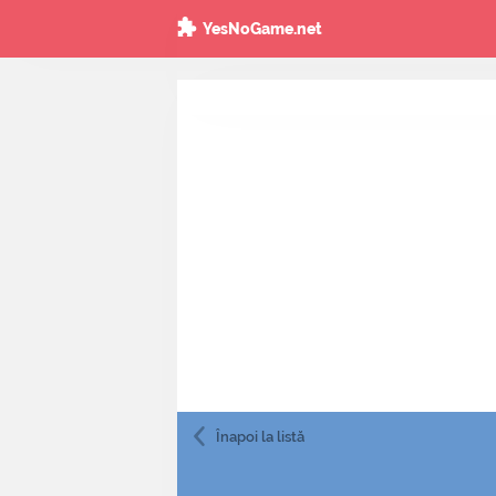
YesNoGame.net
Înapoi
la listă