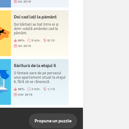
ian 2018
Doi cad lați la pământ
Doi bărbați se bat între ei și
dintr-odată amândoi cad la
pământ.
66%
5 min.
5/10
ian 2018
Săritură de la etajul 6
O femeie sare de pe pervazul
unui apartament situat la etajul
6, fără să se rănească.
66%
2 min.
1/10
mar 2018
Propune un puzzle