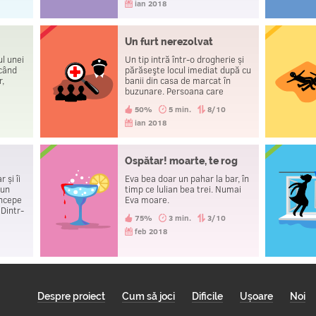
ian 2018
Un furt nerezolvat
ul unei
Un tip intră într-o drogherie și
 când
părăseşte locul imediat după cu
r,
banii din casa de marcat în
buzunare. Persoana care
deținea drogheria sună la
0
50%
5 min.
8/10
secţia de poliție și, după ceva
timp, un agent recuperează
ian 2018
banii și îl duce pe tip în altă
parte. În acea seară, toți cei
trei s-au dus la secţia de poliţie
Ospătar! moarte, te rog
pentru a raporta un furt.
 și îi
Eva bea doar un pahar la bar, în
 un
timp ce lulian bea trei. Numai
începe
Eva moare.
 Dintr-
75%
3 min.
3/10
i o
0
cesta
feb 2018
acă.
Despre proiect
Cum să joci
Dificile
Ușoare
Noi