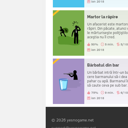
acasă.
ian 2018
Martor la răpire
Un afacerist este martor
răpiri. Din păcate, atunci
le mărturiseşte poliţiştilo
aceştia nu îl cred.
50%
5 min.
5/1
ian 2018
Bărbatul din bar
Un bărbat intră într-un bar
cere barmanului să-i dea
pahar cu apă. Barmanul 
să caute ceva pe sub bar.
odată, el scoate o armă ș
75%
9 min.
6/1
îndreaptă spre bărbat. A
spune „Mulțumesc” și ple
ian 2018
Cum se explică?
© 2026 yesnogame.net
support@yesnogame.net