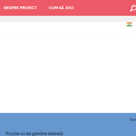
DESPRE PROIECT
CUM SĂ JOCI
Pân
Puzzle-ul de gândire laterală