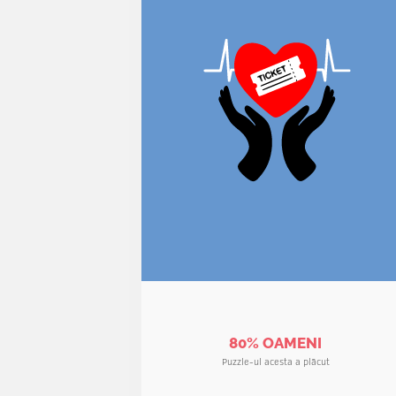
80% OAMENI
Puzzle-ul acesta a plăcut