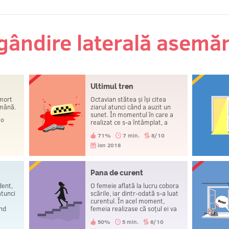
 gândire laterală asemă
Ultimul tren
 mort
Octavian stătea și își citea
 mână.
ziarul atunci când a auzit un
sunet. În momentul în care a
10
realizat ce s-a întâmplat, a
regretat foarte mult faptul că
71%
7 min.
8/10
nu prinsese trenul la timp. La
scurt timp după aceea, s-a
ian 2018
sinucis.
Pana de curent
dent,
O femeie aflată la lucru cobora
atunci
scările, iar dintr-odată s-a luat
curentul. În acel moment,
nd
femeia realizase că soțul ei va
a fost
muri curând.
50%
5 min.
6/10
 dus