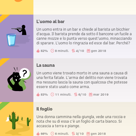
L'uomo al bar
Un uomo entra in un bar e chiede al barista un bicchier
d’acqua. Il barista prende da sotto il bancone un fucile a
canne mozze e lo punta verso quest’uomo, minacciando
di sparare. L’uomo lo ringrazia ed esce dal bar. Perché?
82%
8 minuti.
4/10
gen 2018
La sauna
Un uomo viene trovato morto in una sauna a causa di
una ferita fatale. L'arma del delitto non viene trovata
ma nessuno lascia la sauna con qualcosa che potesse
essere stato usato come arma.
83%
11 minuti.
6/10
mar 2019
Il foglio
Una donna cammina nella giungla, vede una roccia e
nota che su di essa c'è un foglio di carta bianco. Si
accascia a terra e piange.
66%
6 minuti.
3/10
gen 2018