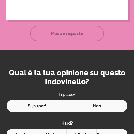
sciogliersi.
Mostra risposta
Qual è la tua opinione su questo
indovinello?
Ti piace?
Sì, super!
Non.
Hard?