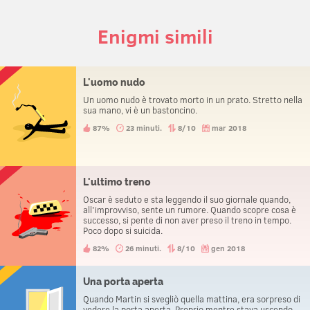
Enigmi simili
L'uomo nudo
Un uomo nudo è trovato morto in un prato. Stretto nella
sua mano, vi è un bastoncino.
87%
23 minuti.
8/10
mar 2018
L'ultimo treno
Oscar è seduto e sta leggendo il suo giornale quando,
all'improvviso, sente un rumore. Quando scopre cosa è
successo, si pente di non aver preso il treno in tempo.
Poco dopo si suicida.
82%
26 minuti.
8/10
gen 2018
Una porta aperta
Quando Martin si svegliò quella mattina, era sorpreso di
vedere la porta aperta. Proprio mentre stava uscendo,