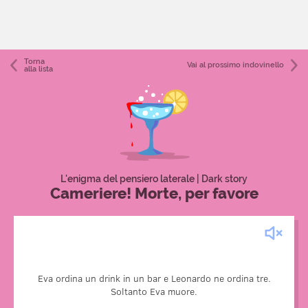
Torna
Vai al prossimo indovinello
alla lista
L'enigma del pensiero laterale | Dark story
Cameriere! Morte, per favore
Eva beve il suo drink lentamente, lasciando che i cubetti di
ghiaccio, che contengono il veleno, si sciolgano e rilascino
Eva ordina un drink in un bar e Leonardo ne ordina tre.
così la sostanza letale. Leonardo è molto assetato, e beve i
Soltanto Eva muore.
suoi drink velocemente, impedendo al ghiaccio di