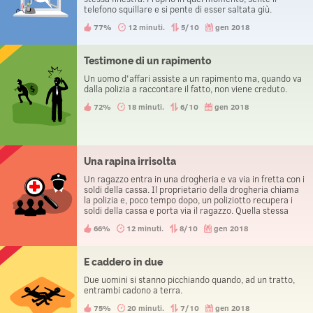
telefono squillare e si pente di esser saltata giù.
77%
12 minuti.
5/10
gen 2018
Testimone di un rapimento
Un uomo d'affari assiste a un rapimento ma, quando va
dalla polizia a raccontare il fatto, non viene creduto.
72%
18 minuti.
6/10
gen 2018
Una rapina irrisolta
Un ragazzo entra in una drogheria e va via in fretta con i
soldi della cassa. Il proprietario della drogheria chiama
la polizia e, poco tempo dopo, un poliziotto recupera i
soldi della cassa e porta via il ragazzo. Quella stessa
sera, i tre protagonisti della storia vanno alla stazione di
66%
12 minuti.
8/10
gen 2018
polizia per denunciare un furto.
E caddero in due
Due uomini si stanno picchiando quando, ad un tratto,
entrambi cadono a terra.
75%
20 minuti.
7/10
gen 2018