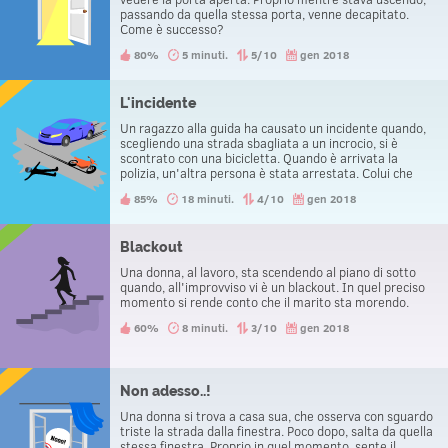
passando da quella stessa porta, venne decapitato.
Come è successo?
80%
5 minuti.
5/10
gen 2018
L'incidente
Un ragazzo alla guida ha causato un incidente quando,
scegliendo una strada sbagliata a un incrocio, si è
scontrato con una bicicletta. Quando è arrivata la
polizia, un'altra persona è stata arrestata. Colui che
guidava la macchina invece, viene portato a casa.
85%
18 minuti.
4/10
gen 2018
Blackout
Una donna, al lavoro, sta scendendo al piano di sotto
quando, all'improvviso vi è un blackout. In quel preciso
momento si rende conto che il marito sta morendo.
60%
8 minuti.
3/10
gen 2018
Non adesso..!
Una donna si trova a casa sua, che osserva con sguardo
triste la strada dalla finestra. Poco dopo, salta da quella
stessa finestra. Proprio in quel momento, sente il