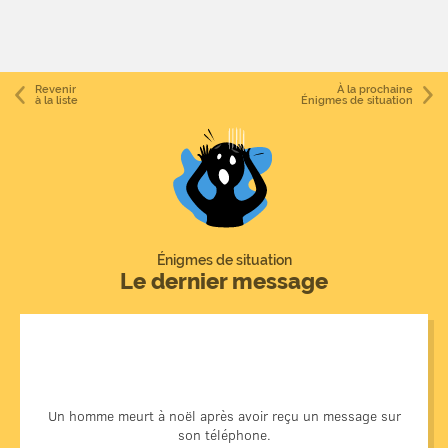
Revenir
À la prochaine
à la liste
Énigmes de situation
Énigmes de situation
Le dernier message
L'homme était un terroriste qui avait planifié une attaque à
la bombe. Il conçut cette dernière de telle manièr à ce
qu'elle explose lorsque le téléphone relié à celle-ci reçoive
un message qui devait exploser.
Un homme meurt à noël après avoir reçu un message sur
son téléphone.
Alors qu'il était chez lui pour faire les derniers préparatifs