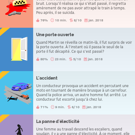
bruit. Lorsqu'il réalisa ce qui s'était passé, il regretta
amèrement de ne pas avoir attrapé le train à temps.
Peu après, il se suicida.
76%
10 min.
8/10
jan. 2018
Une porte ouverte
Quand Martin se réveilla ce matin-là, il fut surpris de voir
la porte ouverte. À l'instant où il passa le seuil de la
porte il fut décapité. Ce qui s'est passé?
80%
23 min.
5/10
jan. 2018
L'accident
Un conducteur provoqua un accident en percutant une
moto en tournant de manière brusque à un carrefour.
Quand la police arriva, un autre homme fut arrêté. Le
conducteur fut escorté jusqu'à chez lui.
71%
9 min.
6/10
jan. 2018
La panne d'électicité
Une femme au travail descend les escaliers, quand
soudain, il y a une panne d'électicité. À ce moment, elle