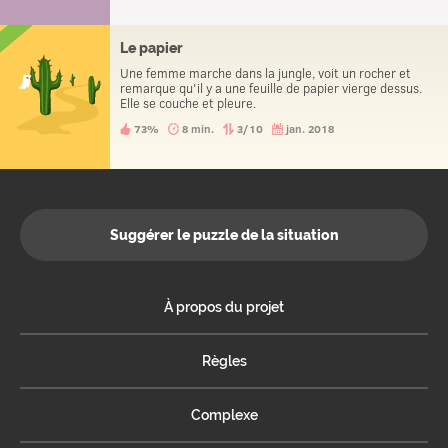
Le papier
Une femme marche dans la jungle, voit un rocher et
remarque qu'il y a une feuille de papier vierge dessus.
Elle se couche et pleure.
73%
8 min.
3/10
jan. 2018
Suggérer le puzzle de la situation
À propos du projet
Règles
Complexe