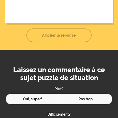
sur la bombe l'homme reçu un message “Joyeux Noël” de
son opérateur téléphonique, ce message déclencha la
bombe qui pulvérisa la maison ainsi que le terroriste.
Afficher la réponse
Laissez un commentaire à ce
sujet puzzle de situation
Plut?
Oui, super!
Pas trop
Difficilement?