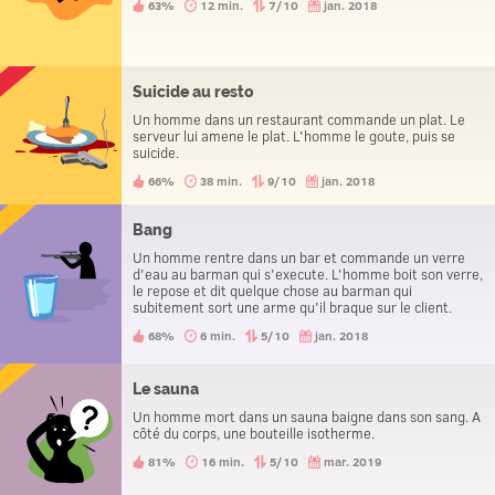
63%
12 min.
7/10
jan. 2018
Suicide au resto
Un homme dans un restaurant commande un plat. Le
serveur lui amene le plat. L'homme le goute, puis se
suicide.
66%
38 min.
9/10
jan. 2018
Bang
Un homme rentre dans un bar et commande un verre
d'eau au barman qui s'execute. L'homme boit son verre,
le repose et dit quelque chose au barman qui
subitement sort une arme qu'il braque sur le client.
Celui-ci le remercie et s'en va. Ben pourquoi ?
68%
6 min.
5/10
jan. 2018
Le sauna
Un homme mort dans un sauna baigne dans son sang. A
côté du corps, une bouteille isotherme.
81%
16 min.
5/10
mar. 2019