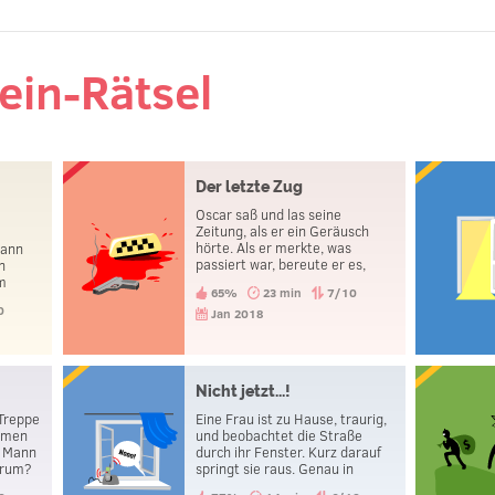
ein-Rätsel
Der letzte Zug
Oscar saß und las seine
Zeitung, als er ein Geräusch
r
hörte. Als er merkte, was
Mann
passiert war, bereute er es,
n
dass er den Zug nicht
im
65%
23 min
7/10
rechtzeitig erwischt hatte. Kurz
zu
0
darauf beging er Selbstmord.
Jan 2018
Nicht jetzt...!
 Treppe
Eine Frau ist zu Hause, traurig,
mmen
und beobachtet die Straße
r Mann
durch ihr Fenster. Kurz darauf
arum?
springt sie raus. Genau in
diesem Moment hört sie das