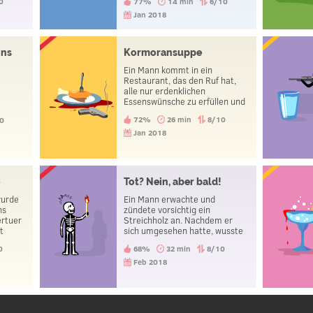
0
77%
14 min
6/10
Telefon klingeln und bereut es,
gesprungen zu sein.
Jan 2018
ins
Kormoransuppe
Ein Mann kommt in ein
Restaurant, das den Ruf hat,
alle nur erdenklichen
e
Essenswünsche zu erfüllen und
.
bestellt Kormoransuppe. Diese
72%
26 min
8/10
0
wird ihm auch tatsächlich
serviert, er isst einen Bissen
Jan 2018
davon und erschießt sich.
Warum hat er das getan?
e
Tot? Nein, aber bald!
wurde
Ein Mann erwachte und
ns
zündete vorsichtig ein
ertuer
Streichholz an. Nachdem er
t
sich umgesehen hatte, wusste
t sehen
er, dass er bald sterben würde.
0
68%
32 min
8/10
e
n,
Feb 2018