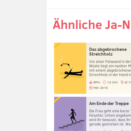
Ähnliche Ja-N
Das abgebrochene
Streichholz
Vor einer Felswand in de
Wüste liegt ein nackter 
mit einem abgebrochene
Streichholz in der Hand 
Sand. Spuren sind keine 
85%
14 min
6/1
sehen. Was ist passiert?
Mär 2018
Am Ende der Treppe
Die Frau geht eine kurze
hinunter. Unten angeko
wird ihr bewusst, dass ih
gerade gestorben ist. W