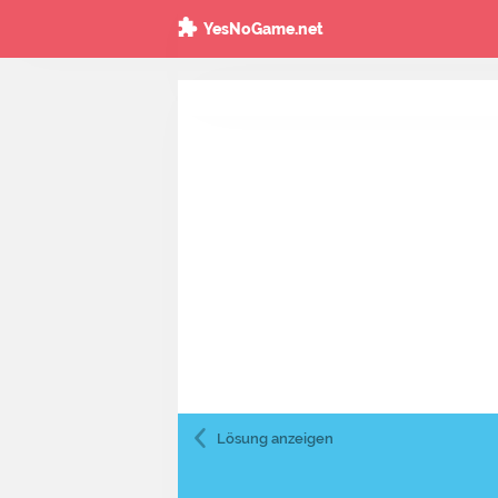
YesNoGame.net
Lösung
anzeigen