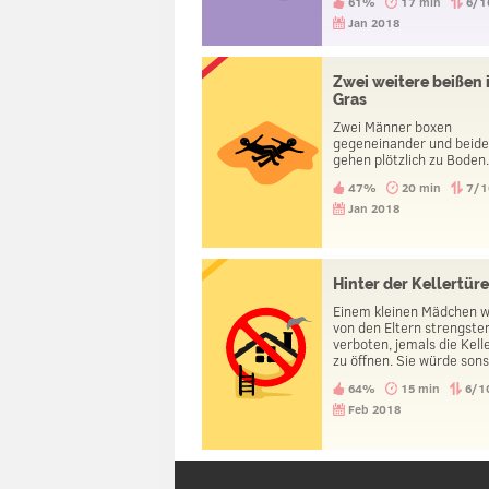
61%
17 min
6/1
Jan 2018
Zwei weitere beißen 
Gras
Zwei Männer boxen
gegeneinander und beid
gehen plötzlich zu Boden
47%
20 min
7/1
Jan 2018
Hinter der Kellertür
Einem kleinen Mädchen 
von den Eltern strengste
verboten, jemals die Kell
zu öffnen. Sie würde sons
Dinge sehen, die sie nich
64%
15 min
6/1
sollte. Eines Tages, als di
Eltern ausgegangen ware
Feb 2018
machte das Mädchen die
Kellertuer dennoch auf. Was
sah das Mädchen?