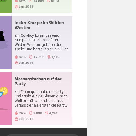
66%
15 min
5/10
Jan 2018
In der Kneipe im Wilden
Westen
Ein Cowboy kommt in eine
Kneipe, mitten im tiefsten
Wilden Westen, geht an die
Theke und bestellt sich ein Glas
Wasser. Der Wirt jedoch holt
80%
17 min
6/10
unter der Theke eine Pistole
hervor und hält sie dem Mann
Jan 2018
an die Schläfe. Der Mann
bedankt sich daraufhin und
verlässt die Kneipe. Was soll
Massensterben auf der
das?
Party
Ein Mann geht auf eine Party
und trinkt einige Gläser Punsch.
Weil er früh aufstehen muss
verlässt er als erster die Party.
Am Tag darauf hört er dass alle
76%
9 min
4/10
seine Kollegen an vergiftetem
Punsch starben. Er aber hat gar
Feb 2018
nichts bemerkt und hatte keine
Beschwerden. Warum ist er
nicht gestorben?