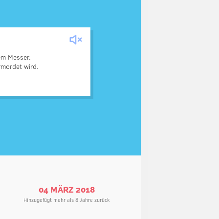
em Messer.
Mörders, der schon in ihrem
ermordet wird.
Haus, hinter ihr, war.
04 MÄRZ 2018
Hinzugefügt mehr als 8 Jahre zurück